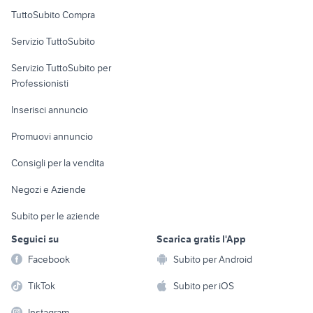
Uffici e Locali
auto usate lecco
auto usate chieti
TuttoSubito Compra
commerciali
auto usate pescara
peugeot 205
Servizio TuttoSubito
alfa romeo tonale
auto cabrio
elettronica
per la casa e la
sports e hobby
ritmo abarth 130 tc
Servizio TuttoSubito per
persona
siracusa
Informatica
Animali
Professionisti
Arredamento e
Console e
Accessori per
Casalinghi
Inserisci annuncio
Videogiochi
animali
Elettrodomestici
Promuovi annuncio
Audio/Video
Musica e Film
Giardino e Fai da te
Consigli per la vendita
Fotografia
Libri e Riviste
Abbigliamento e
Negozi e Aziende
Telefonia
Strumenti Musicali
Accessori
Subito per le aziende
Sports
Tutto per i bambini
Seguici su
Scarica gratis l'App
Biciclette
Facebook
Subito per Android
Collezionismo
TikTok
Subito per iOS
Instagram