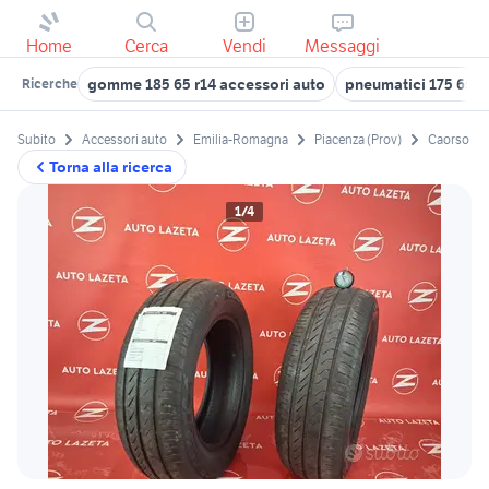
Home
Cerca
Vendi
Messaggi
gomme 185 65 r14 accessori auto
pneumatici 175 65 r
Ricerche
Subito
Accessori auto
Emilia-Romagna
Piacenza (Prov)
Caorso
Torna alla ricerca
1/4