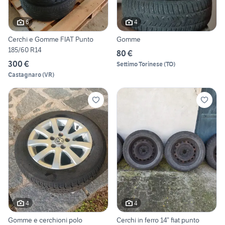
6
4
Cerchi e Gomme FIAT Punto
Gomme
185/60 R14
80 €
300 €
Settimo Torinese
(
TO
)
Castagnaro
(
VR
)
4
4
Gomme e cerchioni polo
Cerchi in ferro 14” fiat punto