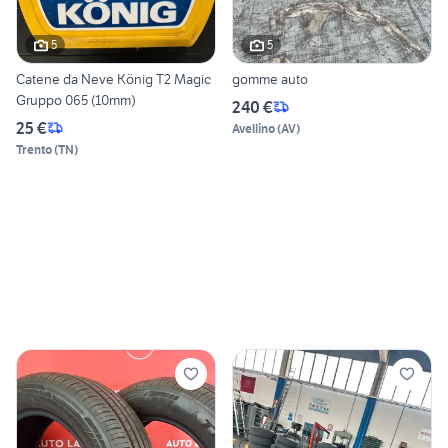
5
5
Catene da Neve König T2 Magic
gomme auto
Gruppo 065 (10mm)
240 €
25 €
Avellino
(
AV
)
Trento
(
TN
)