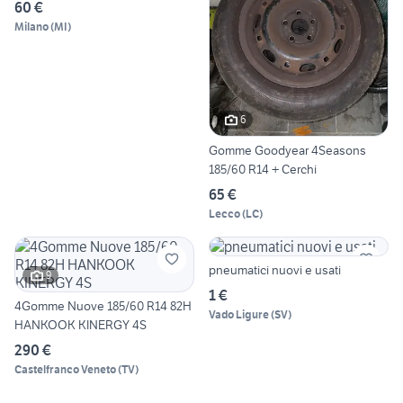
60 €
Milano
(
MI
)
6
Gomme Goodyear 4Seasons
185/60 R14 + Cerchi
65 €
Lecco
(
LC
)
pneumatici nuovi e usati
9
1 €
4Gomme Nuove 185/60 R14 82H
Vado Ligure
(
SV
)
HANKOOK KINERGY 4S
290 €
Castelfranco Veneto
(
TV
)