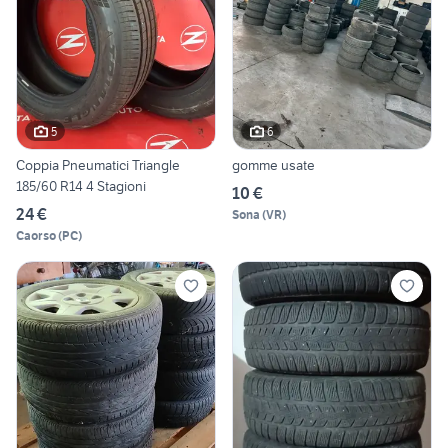
5
6
Coppia Pneumatici Triangle
gomme usate
185/60 R14 4 Stagioni
10 €
24 €
Sona
(
VR
)
Caorso
(
PC
)