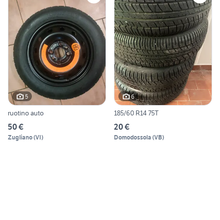
5
6
ruotino auto
185/60 R14 75T
50 €
20 €
Zugliano
(
VI
)
Domodossola
(
VB
)