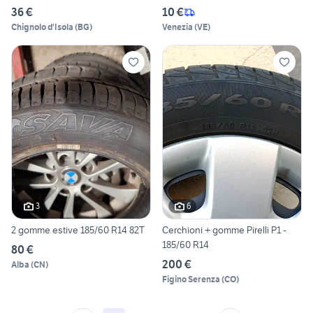
36 €
10 €
Chignolo d'Isola
(
BG
)
Venezia
(
VE
)
3
6
2 gomme estive 185/60 R14 82T
Cerchioni + gomme Pirelli P1 -
185/60 R14
80 €
200 €
Alba
(
CN
)
Figino Serenza
(
CO
)