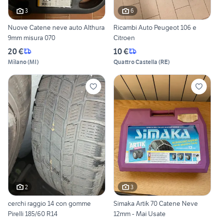
3
6
Nuove Catene neve auto Althura
Ricambi Auto Peugeot 106 e
9mm misura 070
Citroen
20 €
10 €
Milano
(
MI
)
Quattro Castella
(
RE
)
2
3
cerchi raggio 14 con gomme
Simaka Artik 70 Catene Neve
Pirelli 185/60 R14
12mm - Mai Usate