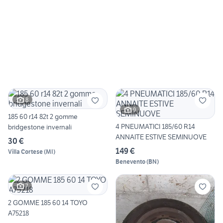
8
9
185 60 r14 82t 2 gomme
4 PNEUMATICI 185/60 R14
bridgestone invernali
ANNAITE ESTIVE SEMINUOVE
30 €
149 €
Villa Cortese
(
MI
)
Benevento
(
BN
)
7
2 GOMME 185 60 14 TOYO
A75218