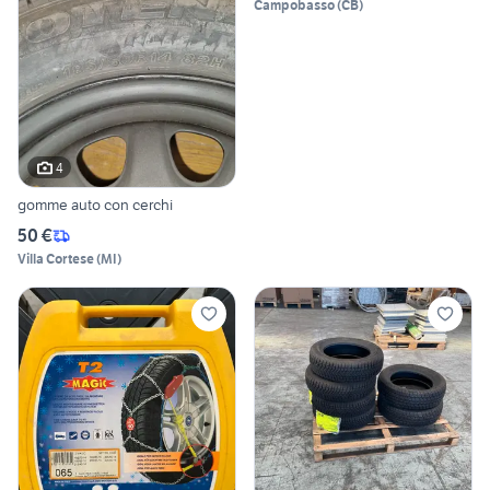
Campobasso
(
CB
)
4
gomme auto con cerchi
50 €
Villa Cortese
(
MI
)