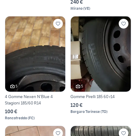
240 €
Mirano
(
VE
)
5
5
4 Gomme Nexen N’Blue 4
Gomme Pirelli 185 60 r14
Stagioni 185/60 R14
120 €
100 €
Borgaro Torinese
(
TO
)
Roncofreddo
(
FC
)