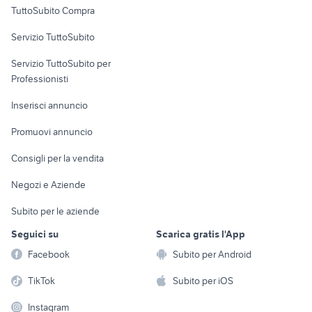
Uffici e Locali
TuttoSubito Compra
commerciali
Servizio TuttoSubito
elettronica
per la casa e la
sports e hobby
Servizio TuttoSubito per
persona
Informatica
Animali
Professionisti
Arredamento e
Console e
Accessori per
Casalinghi
Inserisci annuncio
Videogiochi
animali
Elettrodomestici
Promuovi annuncio
Audio/Video
Musica e Film
Giardino e Fai da te
Consigli per la vendita
Fotografia
Libri e Riviste
Abbigliamento e
Negozi e Aziende
Telefonia
Strumenti Musicali
Accessori
Subito per le aziende
Sports
Tutto per i bambini
Seguici su
Scarica gratis l'App
Biciclette
Facebook
Subito per Android
Collezionismo
TikTok
Subito per iOS
Instagram