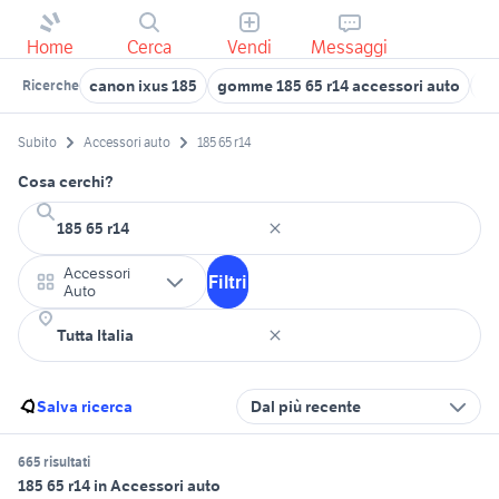
Home
Cerca
Vendi
Messaggi
canon ixus 185
gomme 185 65 r14 accessori auto
go
Ricerche
Subito
Accessori auto
185 65 r14
Cosa cerchi?
Accessori
Filtri
Auto
Salva ricerca
Dal più recente
665 risultati
185 65 r14 in Accessori auto