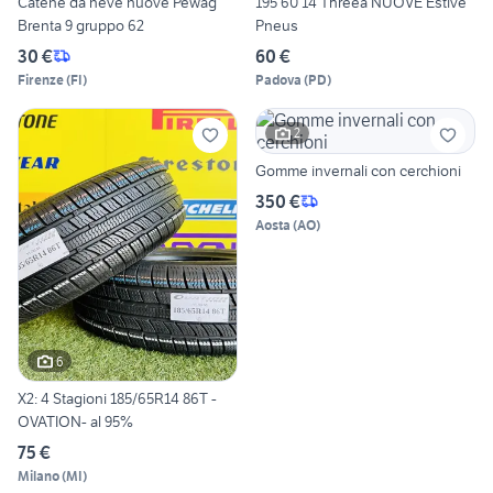
Catene da neve nuove Pewag
195 60 14 Threea NUOVE Estive
Brenta 9 gruppo 62
Pneus
30 €
60 €
Firenze
(
FI
)
Padova
(
PD
)
2
Gomme invernali con cerchioni
350 €
Aosta
(
AO
)
6
X2: 4 Stagioni 185/65R14 86T -
OVATION- al 95%
75 €
Milano
(
MI
)