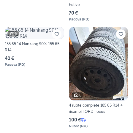
Estive
70 €
Padova
(
PD
)
5
155 65 14 Nankang 90% 155 65
R14
40 €
Padova
(
PD
)
6
4 ruote complete 185 65 R14 +
ricambi FORD Focus
100 €
Nuoro
(
NU
)