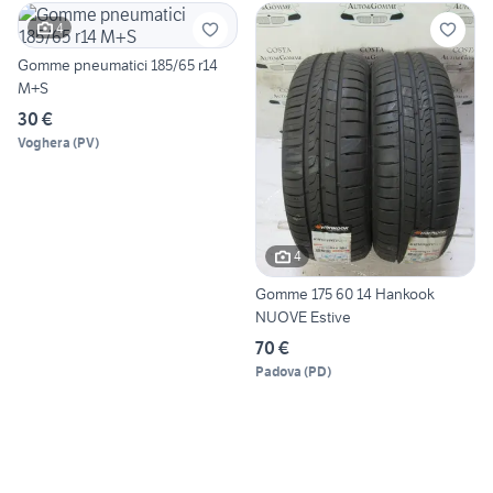
4
Gomme pneumatici 185/65 r14
M+S
30 €
Voghera
(
PV
)
4
Gomme 175 60 14 Hankook
NUOVE Estive
70 €
Padova
(
PD
)