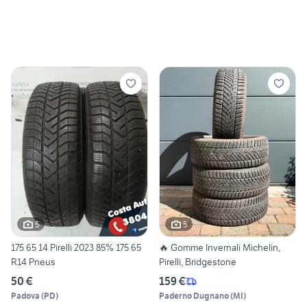
5
5
175 65 14 Pirelli 2023 85% 175 65
🔥 Gomme Invernali Michelin,
R14 Pneus
Pirelli, Bridgestone
50 €
159 €
Padova
(
PD
)
Paderno Dugnano
(
MI
)