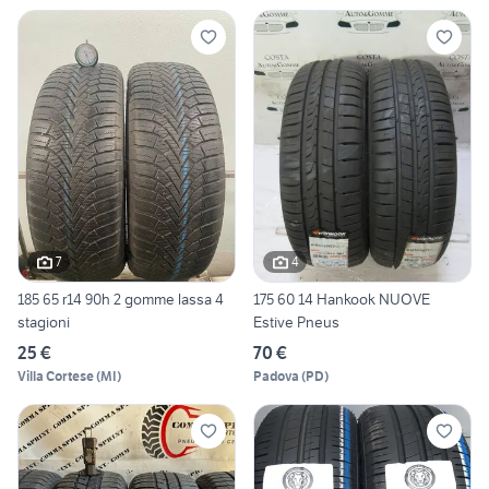
7
4
185 65 r14 90h 2 gomme lassa 4
175 60 14 Hankook NUOVE
stagioni
Estive Pneus
25 €
70 €
Villa Cortese
(
MI
)
Padova
(
PD
)