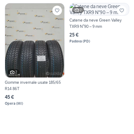
2
Catene da neve Green Valley
TXR9 N°90 – 9 mm
25 €
Padova
(
PD
)
2
Gomme invernale usate 185/65
R14 86T
45 €
Opera
(
MI
)