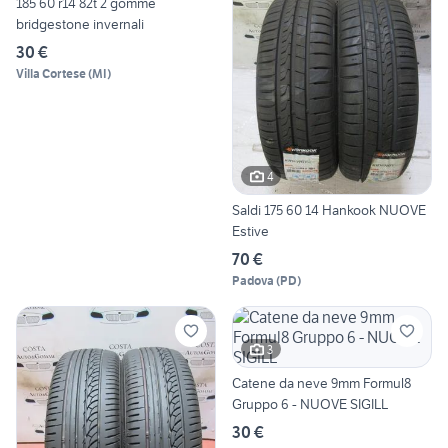
185 60 r14 82t 2 gomme
bridgestone invernali
30 €
Villa Cortese
(
MI
)
4
Saldi 175 60 14 Hankook NUOVE
Estive
70 €
Padova
(
PD
)
3
Catene da neve 9mm Formul8
Gruppo 6 - NUOVE SIGILL
30 €