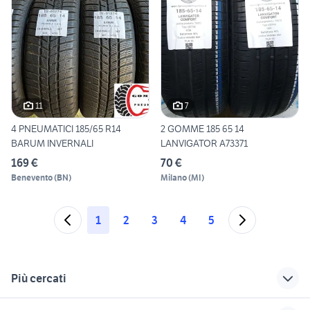
11
7
4 PNEUMATICI 185/65 R14
2 GOMME 185 65 14
BARUM INVERNALI
LANVIGATOR A73371
169 €
70 €
Benevento
(
BN
)
Milano
(
MI
)
1
2
3
4
5
Più cercati
Correlati
Richerche simili
Suggerimenti