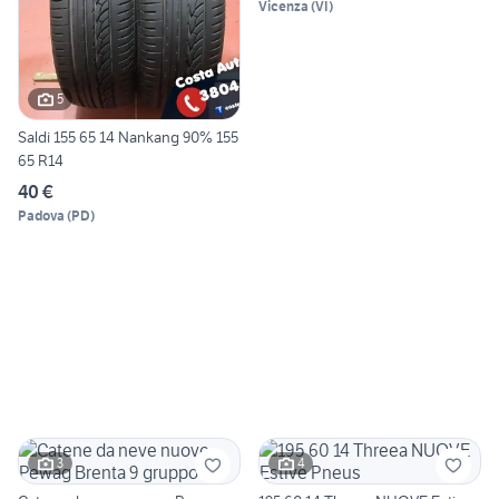
Vicenza
(
VI
)
5
Saldi 155 65 14 Nankang 90% 155
65 R14
40 €
Padova
(
PD
)
3
4