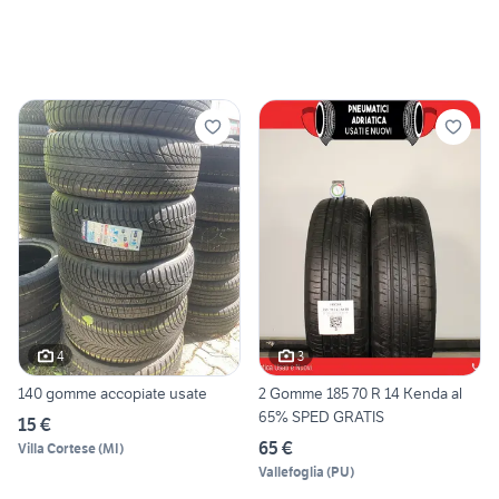
4
3
140 gomme accopiate usate
2 Gomme 185 70 R 14 Kenda al
65% SPED GRATIS
15 €
65 €
Villa Cortese
(
MI
)
Vallefoglia
(
PU
)