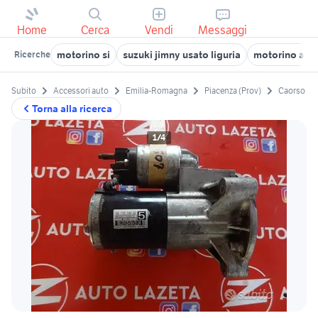
Home
Cerca
Vendi
Messaggi
motorino si
suzuki jimny usato liguria
motorino avv
Ricerche
Subito
Accessori auto
Emilia-Romagna
Piacenza (Prov)
Caorso
Torna alla ricerca
1/4