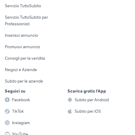
Servizio TuttoSubito
toyota rav4
alfa romeo tonale
elettronica
per la casa e la
sports e hobby
auto usate mantova
pick up 4x4 usati piemonte
Servizio TuttoSubito per
persona
Informatica
Animali
suzuki jimny diesel
auto usate taranto privati
Professionisti
Arredamento e
Console e
Accessori per
Casalinghi
Inserisci annuncio
Videogiochi
animali
Elettrodomestici
Promuovi annuncio
Audio/Video
Musica e Film
Giardino e Fai da te
Consigli per la vendita
Fotografia
Libri e Riviste
Abbigliamento e
Negozi e Aziende
Telefonia
Strumenti Musicali
Accessori
Subito per le aziende
Sports
Tutto per i bambini
Seguici su
Scarica gratis l'App
Biciclette
Facebook
Subito per Android
Collezionismo
TikTok
Subito per iOS
Instagram
YouTube