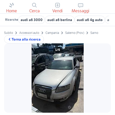
Home
Cerca
Vendi
Messaggi
audi a6 3000
audi a6 berlina
audi a6 4g auto
audi
Ricerche
Subito
Accessori auto
Campania
Salerno (Prov)
Sarno
Torna alla ricerca
1/6