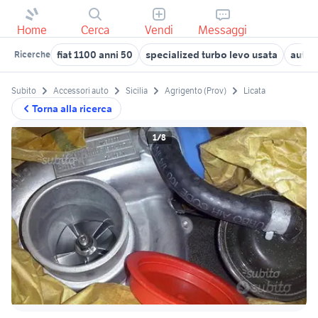
Home
Cerca
Vendi
Messaggi
fiat 1100 anni 50
specialized turbo levo usata
auto 
Ricerche
Subito
Accessori auto
Sicilia
Agrigento (Prov)
Licata
Torna alla ricerca
1/8