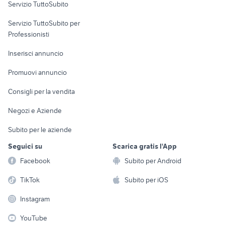
golf 4 r32
alfa 75 3.0 v6
Servizio TuttoSubito
elettronica
per la casa e la
sports e hobby
Servizio TuttoSubito per
persona
Informatica
Animali
Professionisti
Arredamento e
Console e
Accessori per
Casalinghi
Inserisci annuncio
Videogiochi
animali
Elettrodomestici
Promuovi annuncio
Audio/Video
Musica e Film
Giardino e Fai da te
Consigli per la vendita
Fotografia
Libri e Riviste
Abbigliamento e
Negozi e Aziende
Telefonia
Strumenti Musicali
Accessori
Subito per le aziende
Sports
Tutto per i bambini
Seguici su
Scarica gratis l'App
Biciclette
Facebook
Subito per Android
Collezionismo
TikTok
Subito per iOS
Instagram
YouTube