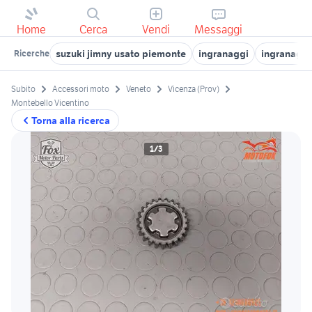
Home
Cerca
Vendi
Messaggi
suzuki jimny usato piemonte
ingranaggi
ingranaggi
Ricerche
Subito
Accessori moto
Veneto
Vicenza (Prov)
Montebello Vicentino
Torna alla ricerca
1/3