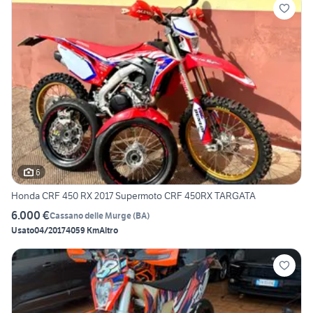
6
Honda CRF 450 RX 2017 Supermoto CRF 450RX TARGATA
6.000 €
Cassano delle Murge
(
BA
)
Usato
04/2017
4059 Km
Altro