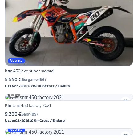
Vetrina
Ktm 450 exc super motard
5.550 €
Bergamo
(
BG
)
Usato
11/2010
27150 Km
Cross / Enduro
6
Ktm smr 450 factory 2021
9.200 €
Salo'
(
BS
)
Usato
03/2026
10 Km
Cross / Enduro
Vetrina