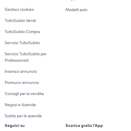
Veicoli commerciali
altro
Gestisci cookies
Modelli auto
Case vacanza
TuttoSubito Vendi
Uffici e Locali
TuttoSubito Compra
commerciali
Servizio TuttoSubito
elettronica
per la casa e la
sports e hobby
Servizio TuttoSubito per
persona
Informatica
Animali
Professionisti
Arredamento e
Console e
Accessori per
Casalinghi
Inserisci annuncio
Videogiochi
animali
Elettrodomestici
Promuovi annuncio
Audio/Video
Musica e Film
Giardino e Fai da te
Consigli per la vendita
Fotografia
Libri e Riviste
Abbigliamento e
Negozi e Aziende
Telefonia
Strumenti Musicali
Accessori
Subito per le aziende
Sports
Tutto per i bambini
Seguici su
Scarica gratis l'App
Biciclette