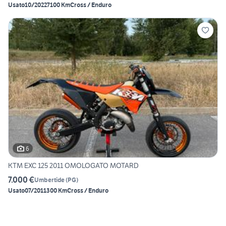
Usato
10/2022
7100 Km
Cross / Enduro
6
KTM EXC 125 2011 OMOLOGATO MOTARD
7.000 €
Umbertide
(
PG
)
Usato
07/2011
300 Km
Cross / Enduro