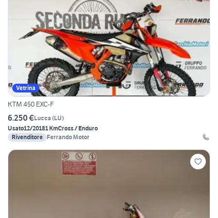
Vetrina
KTM 450 EXC-F
6.250 €
Lucca
(
LU
)
Usato
12/2018
1 Km
Cross / Enduro
Rivenditore
Ferrando Motor