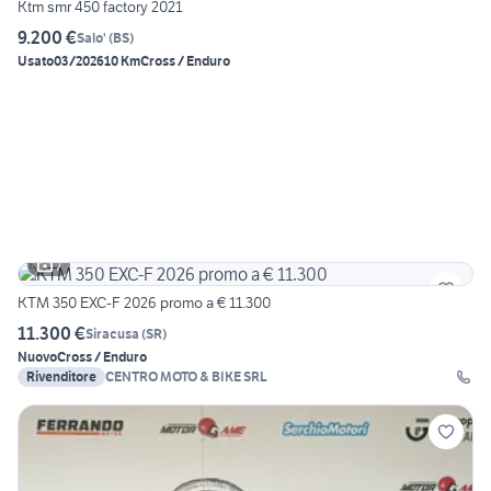
Ktm smr 450 factory 2021
9.200 €
Salo'
(
BS
)
Usato
03/2026
10 Km
Cross / Enduro
7
KTM 350 EXC-F 2026 promo a € 11.300
11.300 €
Siracusa
(
SR
)
Nuovo
Cross / Enduro
Rivenditore
CENTRO MOTO & BIKE SRL