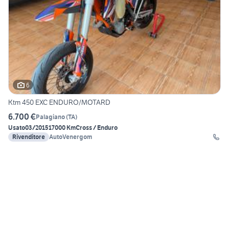
6
Ktm 450 EXC ENDURO/MOTARD
6.700 €
Palagiano
(
TA
)
Usato
03/2015
17000 Km
Cross / Enduro
Rivenditore
AutoVenergom