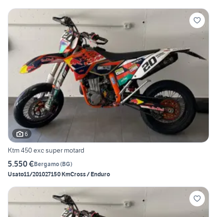
6
Ktm 450 exc super motard
5.550 €
Bergamo
(
BG
)
Usato
11/2010
27150 Km
Cross / Enduro