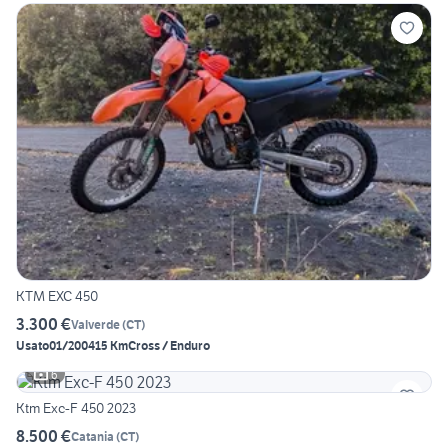
KTM EXC 450
3.300 €
Valverde
(
CT
)
Usato
01/2004
15 Km
Cross / Enduro
6
Ktm Exc-F 450 2023
8.500 €
Catania
(
CT
)