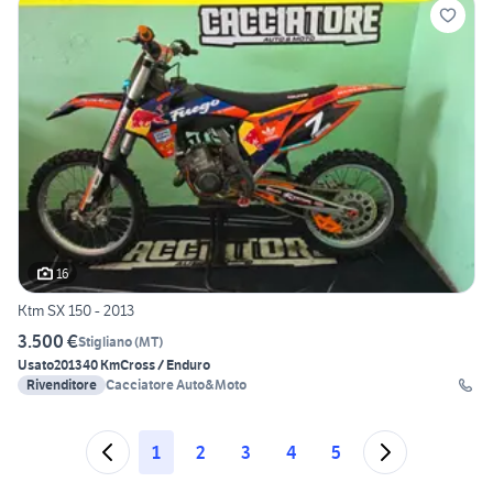
16
Ktm SX 150 - 2013
3.500 €
Stigliano
(
MT
)
Usato
2013
40 Km
Cross / Enduro
Rivenditore
Cacciatore Auto&Moto
1
2
3
4
5