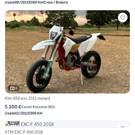
Usato
09/2013
5000 Km
Cross / Enduro
6
Ktm 450 exc 2011 motard
5.300 €
Castel Rozzone
(
BG
)
Usato
02/2011
5000 Km
5
KTM EXC-F 450 2018