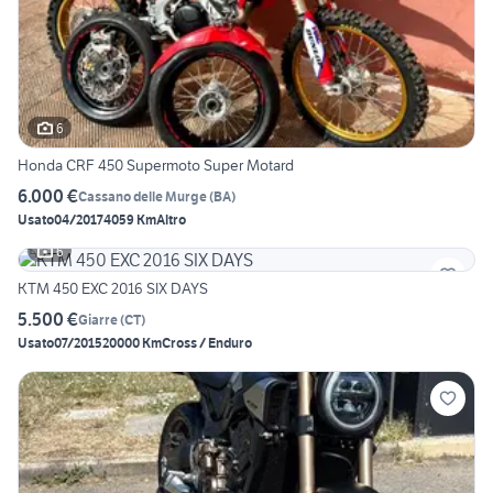
6
Honda CRF 450 Supermoto Super Motard
6.000 €
Cassano delle Murge
(
BA
)
Usato
04/2017
4059 Km
Altro
6
KTM 450 EXC 2016 SIX DAYS
5.500 €
Giarre
(
CT
)
Usato
07/2015
20000 Km
Cross / Enduro