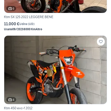
6
Ktm SX 125 2022 LEGGERE BENE
11.000 €
Udine
(
UD
)
Usato
09/2023
8000 Km
Altro
4
Ktm 450 exc-f 2012