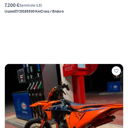
7.200 €
Sannicola
(
LE
)
Usato
07/2018
5500 Km
Cross / Enduro