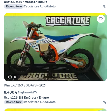
Usato
2024
30 Km
Cross / Enduro
Rivenditore
Cacciatore Auto&Moto
20
Ktm EXC 350 SIXDAYS - 2024
8.400 €
Stigliano
(
MT
)
Usato
2024
186 Km
Cross / Enduro
Rivenditore
Cacciatore Auto&Moto