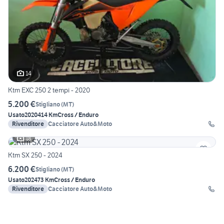
14
Ktm EXC 250 2 tempi - 2020
5.200 €
Stigliano
(
MT
)
Usato
2020
414 Km
Cross / Enduro
Rivenditore
Cacciatore Auto&Moto
18
Ktm SX 250 - 2024
6.200 €
Stigliano
(
MT
)
Usato
2024
73 Km
Cross / Enduro
Rivenditore
Cacciatore Auto&Moto