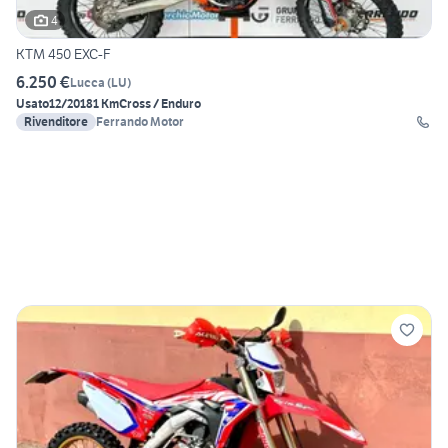
4
KTM 450 EXC-F
6.250 €
Lucca
(
LU
)
Usato
12/2018
1 Km
Cross / Enduro
Rivenditore
Ferrando Motor