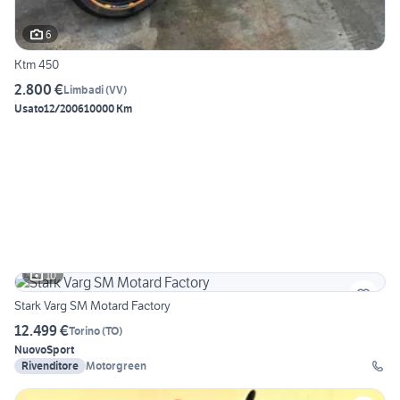
6
Ktm 450
2.800 €
Limbadi
(
VV
)
Usato
12/2006
10000 Km
10
Stark Varg SM Motard Factory
12.499 €
Torino
(
TO
)
Nuovo
Sport
Rivenditore
Motorgreen