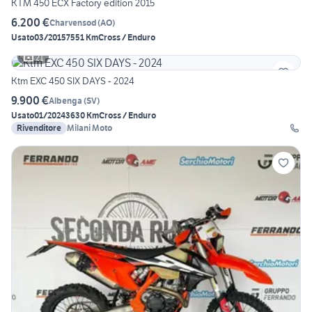
KTM 450 ECX Factory edition 2015
6.200 €
Charvensod
(
AO
)
Usato
03/2015
7551 Km
Cross / Enduro
21
Ktm EXC 450 SIX DAYS - 2024
9.900 €
Albenga
(
SV
)
Usato
01/2024
3630 Km
Cross / Enduro
Rivenditore
Milani Moto