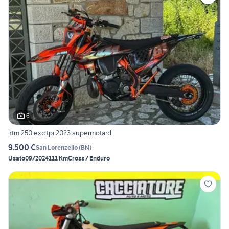
6
ktm 250 exc tpi 2023 supermotard
9.500 €
San Lorenzello
(
BN
)
Usato
09/2024
111 Km
Cross / Enduro