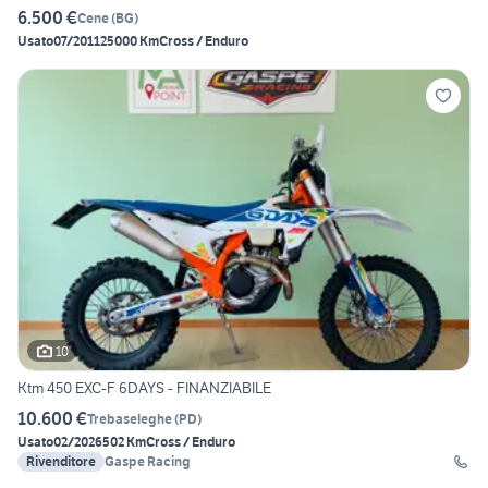
6.500 €
Cene
(
BG
)
Usato
07/2011
25000 Km
Cross / Enduro
10
Ktm 450 EXC-F 6DAYS - FINANZIABILE
10.600 €
Trebaseleghe
(
PD
)
Usato
02/2026
502 Km
Cross / Enduro
Rivenditore
Gaspe Racing