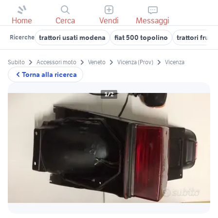
Home
Cerca
Vendi
Messaggi
trattori usati modena
fiat 500 topolino
trattori frutt
Ricerche
Subito
Accessori moto
Veneto
Vicenza (Prov)
Vicenza
Torna alla ricerca
1/2