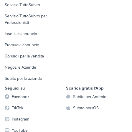
Servizio TuttoSubito
moto usate trapani e provincia
ktm 690 usato
elettronica
per la casa e la
sports e hobby
typhoon 50
yamaha yzf r125
Servizio TuttoSubito per
persona
Informatica
Animali
moto 125 usate sardegna
ducati 1098 usata
Professionisti
Arredamento e
Console e
Accessori per
Casalinghi
Inserisci annuncio
Videogiochi
animali
Elettrodomestici
Promuovi annuncio
Audio/Video
Musica e Film
Giardino e Fai da te
Consigli per la vendita
Fotografia
Libri e Riviste
Abbigliamento e
Negozi e Aziende
Telefonia
Strumenti Musicali
Accessori
Subito per le aziende
Sports
Tutto per i bambini
Seguici su
Scarica gratis l'App
Biciclette
Facebook
Subito per Android
Collezionismo
TikTok
Subito per iOS
Instagram
YouTube