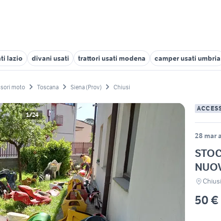
ti lazio
divani usati
trattori usati modena
camper usati umbria
sori moto
Toscana
Siena (Prov)
Chiusi
ACCES
1/24
28 mar a
STOC
NUOV
Chiusi
50 €