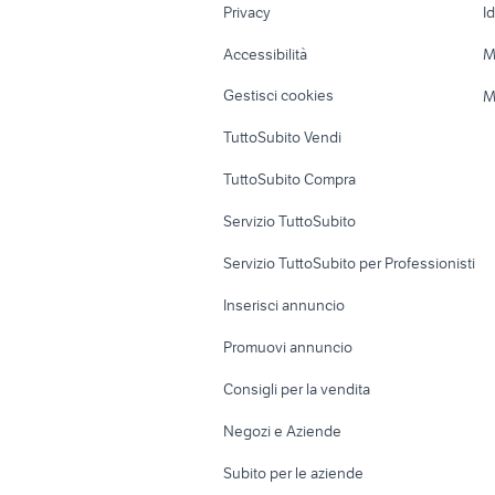
Privacy
I
Caravan e Camper
Loft, mansarde 
Accessibilità
M
Veicoli commerciali
Case vacanza
Gestisci cookies
M
Uffici e Locali
TuttoSubito Vendi
commerciali
TuttoSubito Compra
Servizio TuttoSubito
Servizio TuttoSubito per Professionisti
Inserisci annuncio
Promuovi annuncio
Consigli per la vendita
Negozi e Aziende
Subito per le aziende