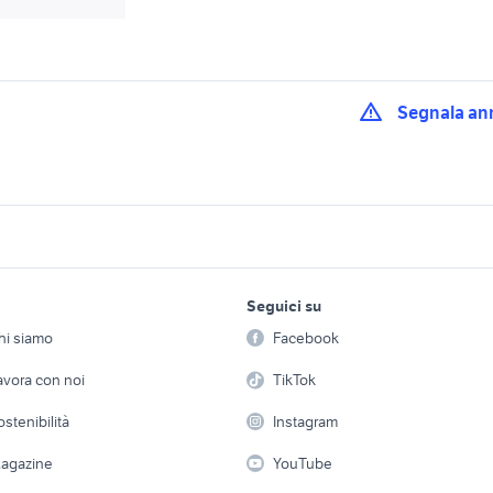
Segnala an
iginali ducati
stock original marines
cassoni scarrabili us
iginali suzuki
ricambi originali honda
accessori originali m
 auto
accessori auto
lavoro e servizi
elettronica
per la casa e la
iginali alfa romeo
Seguici su
person
ricambi originali bmw moto
lotto originali moto
Offerte di lavoro
Informatica
 auto
hi siamo
Facebook
Arredam
etto
Servizi
Console e Videogiochi
 casa originali
bimota kb1 moto
stock accessori aut
Casaling
avora con noi
TikTok
 a schiera
Candidati in cerca di
Audio/Video
Elettrod
moto usate trapani e
ostenibilità
Instagram
f r125
suzuki gsx s 750 us
lavoro
provincia
i
Fotografia
Giardino 
agazine
YouTube
00
typhoon 50
ktm 125 duke moto
Attrezzature di lavoro
Telefonia
Abbigli