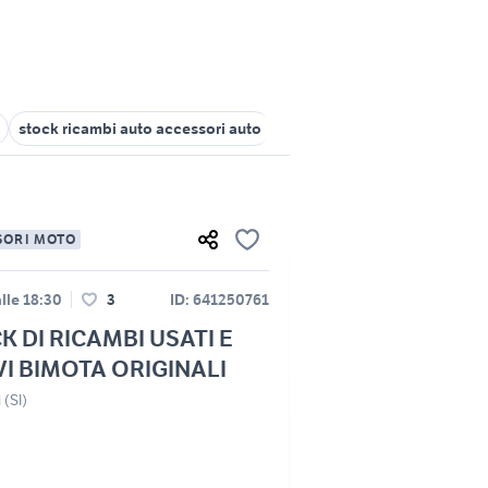
stock ricambi auto accessori auto
furgoni usati genova
ricam
SORI MOTO
lle 18:30
3
ID: 641250761
K DI RICAMBI USATI E
I BIMOTA ORIGINALI
 (SI)