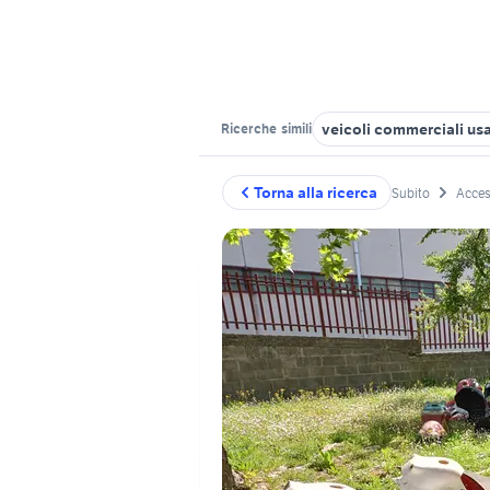
veicoli commerciali usa
Ricerche
simili
Torna alla ricerca
Subito
Acces