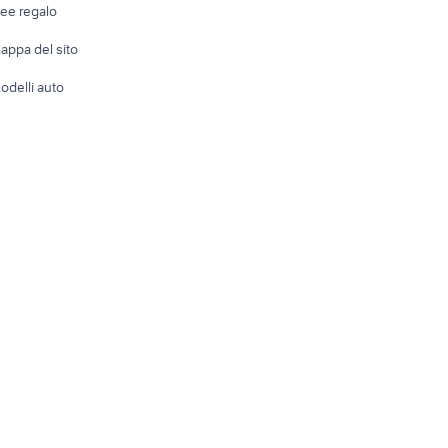
dee regalo
Accesso
e altro
appa del sito
Tutto per
odelli auto