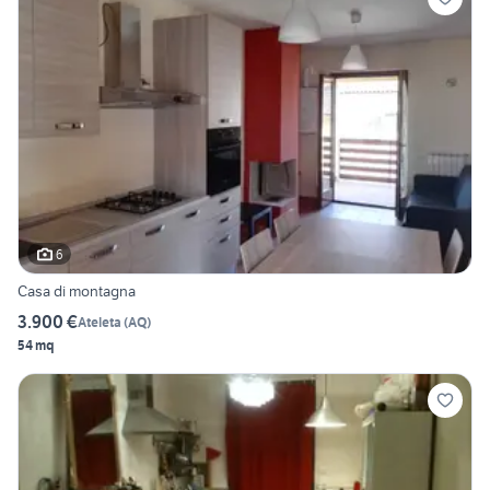
6
Casa di montagna
3.900 €
Ateleta
(
AQ
)
54 mq