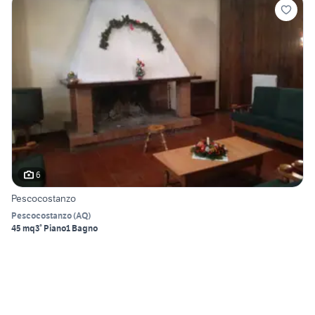
6
Pescocostanzo
Pescocostanzo
(
AQ
)
45 mq
3° Piano
1 Bagno