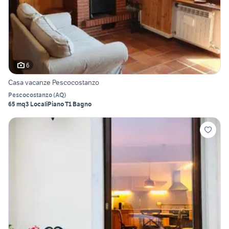
6
Casa vacanze Pescocostanzo
Pescocostanzo
(
AQ
)
65 mq
3 Locali
Piano T
1 Bagno