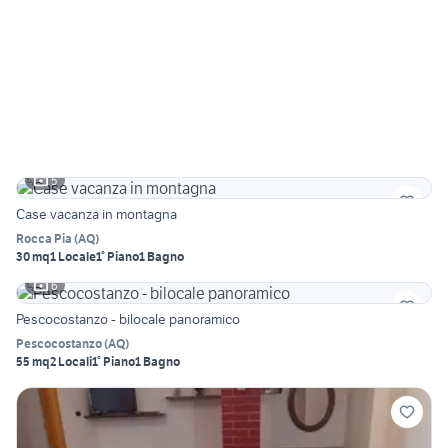
5
Case vacanza in montagna
Rocca Pia
(
AQ
)
30 mq
1 Locale
1° Piano
1 Bagno
6
Pescocostanzo - bilocale panoramico
Pescocostanzo
(
AQ
)
55 mq
2 Locali
1° Piano
1 Bagno