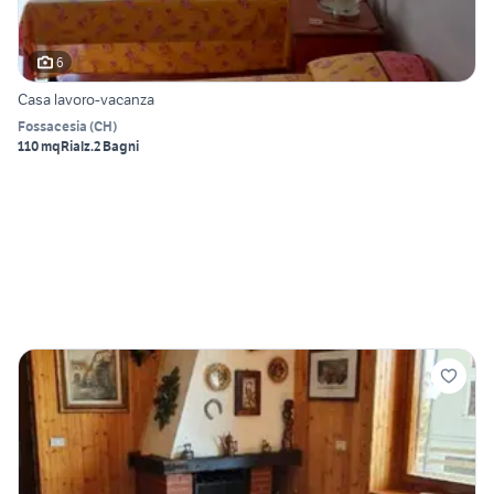
6
Casa lavoro-vacanza
Fossacesia
(
CH
)
110 mq
Rialz.
2 Bagni