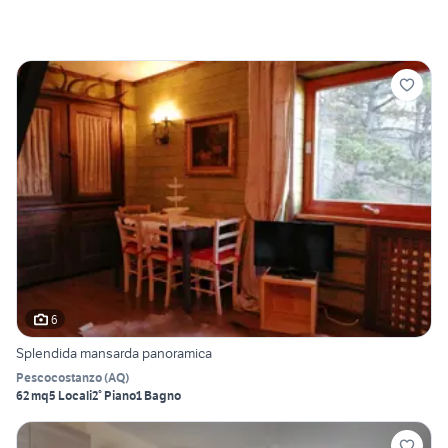
6
Splendida mansarda panoramica
Pescocostanzo
(
AQ
)
62 mq
5 Locali
2° Piano
1 Bagno