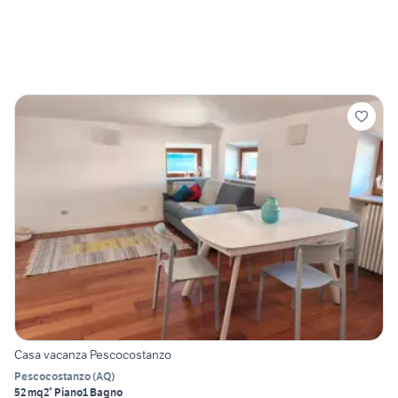
Casa vacanza Pescocostanzo
Pescocostanzo
(
AQ
)
52 mq
2° Piano
1 Bagno