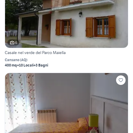
6
Casale nel verde del Parco Maiella
Cansano
(
AQ
)
400 mq
+10 Locali
+3 Bagni