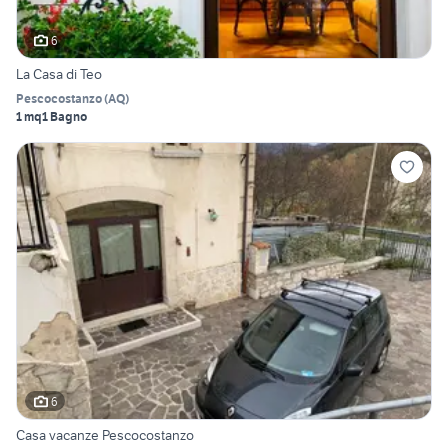
6
La Casa di Teo
Pescocostanzo
(
AQ
)
1 mq
1 Bagno
6
Casa vacanze Pescocostanzo