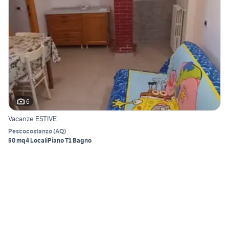
6
Vacanze ESTIVE
Pescocostanzo
(
AQ
)
50 mq
4 Locali
Piano T
1 Bagno