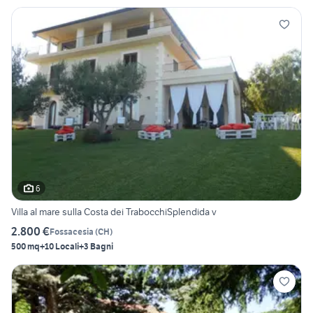
6
Villa al mare sulla Costa dei TrabocchiSplendida v
2.800 €
Fossacesia
(
CH
)
500 mq
+10 Locali
+3 Bagni