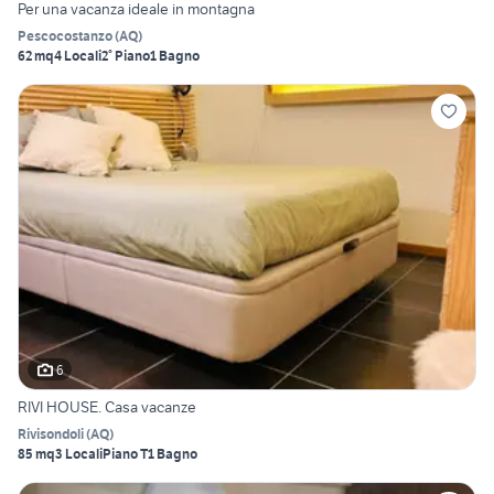
Per una vacanza ideale in montagna
Pescocostanzo
(
AQ
)
62 mq
4 Locali
2° Piano
1 Bagno
6
RIVI HOUSE. Casa vacanze
Rivisondoli
(
AQ
)
85 mq
3 Locali
Piano T
1 Bagno