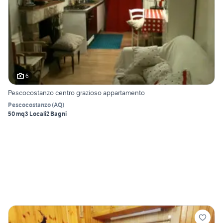
6
Pescocostanzo centro grazioso appartamento
Pescocostanzo
(
AQ
)
50 mq
3 Locali
2 Bagni