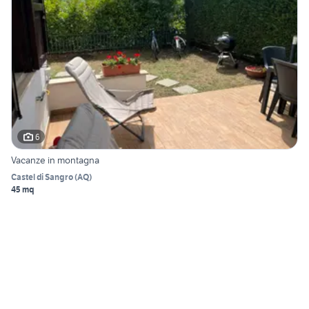
6
Vacanze in montagna
Castel di Sangro
(
AQ
)
45 mq