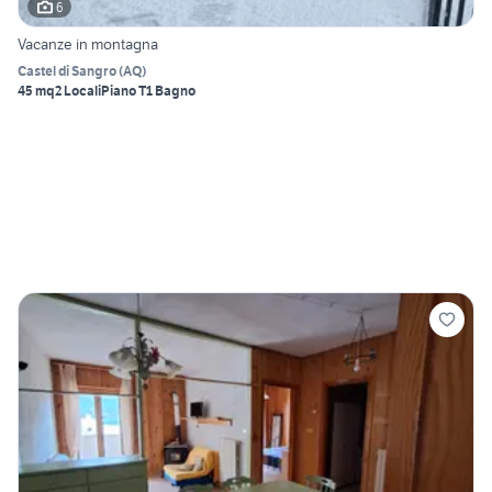
6
Vacanze in montagna
Castel di Sangro
(
AQ
)
45 mq
2 Locali
Piano T
1 Bagno