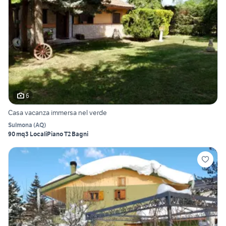
6
Casa vacanza immersa nel verde
Sulmona
(
AQ
)
90 mq
3 Locali
Piano T
2 Bagni