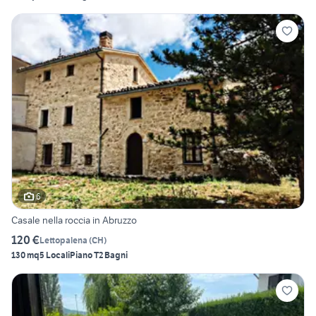
6
Casale nella roccia in Abruzzo
120 €
Lettopalena
(
CH
)
130 mq
5 Locali
Piano T
2 Bagni