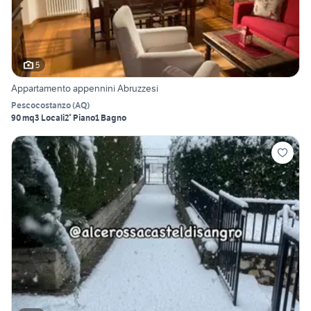
5
Appartamento appennini Abruzzesi
Pescocostanzo
(
AQ
)
90 mq
3 Locali
2° Piano
1 Bagno