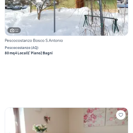
12
Pescocostanzo Bosco S.Antonio
Pescocostanzo
(
AQ
)
80 mq
4 Locali
1° Piano
2 Bagni