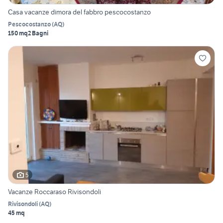
Casa vacanze dimora del fabbro pescocostanzo
Pescocostanzo
(
AQ
)
150 mq
2 Bagni
5
Vacanze Roccaraso Rivisondoli
Rivisondoli
(
AQ
)
45 mq