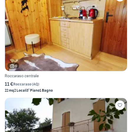
6
Roccaraso centrale
11 €
Roccaraso
(
AQ
)
22 mq
2 Locali
3° Piano
1 Bagno