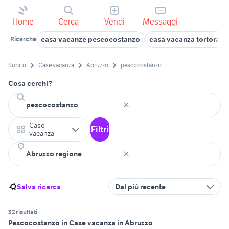
Home
Cerca
Vendi
Messaggi
casa vacanze pescocostanzo
casa vacanza tortora m
Ricerche
Subito
Case vacanza
Abruzzo
pescocostanzo
Cosa cerchi?
Case
Filtri
vacanza
Salva ricerca
Dal più recente
32 risultati
Pescocostanzo in Case vacanza in Abruzzo