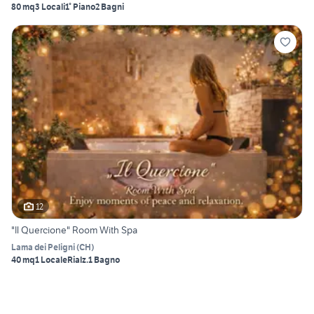
80 mq
3 Locali
1° Piano
2 Bagni
12
"Il Quercione" Room With Spa
Lama dei Peligni
(
CH
)
40 mq
1 Locale
Rialz.
1 Bagno