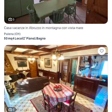
6
Casa vacanze in Abruzzo in montagna con vista mare
Palena
(
CH
)
50 mq
4 Locali
2° Piano
1 Bagno
6