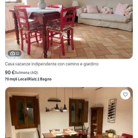
12
Casa vacanze indipendente con camino e giardino
90 €
Sulmona
(
AQ
)
70 mq
6 Locali
Rialz.
1 Bagno