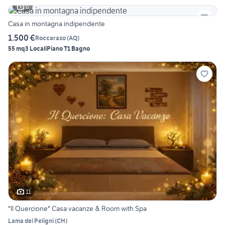
6
Casa in montagna indipendente
1.500 €
Roccaraso
(
AQ
)
55 mq
3 Locali
Piano T
1 Bagno
11
"Il Quercione" Casa vacanze & Room with Spa
Lama dei Peligni
(
CH
)