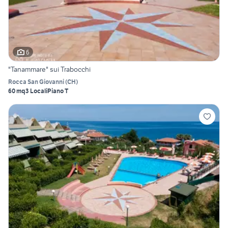
6
"Tanammare" sui Trabocchi
Rocca San Giovanni
(
CH
)
60 mq
3 Locali
Piano T