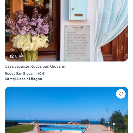
6
Casa vacanze Rocca San Giovanni
Rocca San Giovanni
(
CH
)
60 mq
1 Locale
1 Bagno