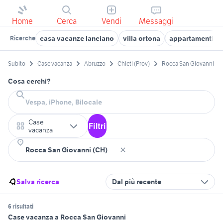
Home
Cerca
Vendi
Messaggi
casa vacanze lanciano
villa ortona
appartamenti fra
Ricerche
Subito
Case vacanza
Abruzzo
Chieti (Prov)
Rocca San Giovanni
Cosa cerchi?
Case
Filtri
vacanza
Salva ricerca
Dal più recente
6 risultati
Case vacanza a Rocca San Giovanni