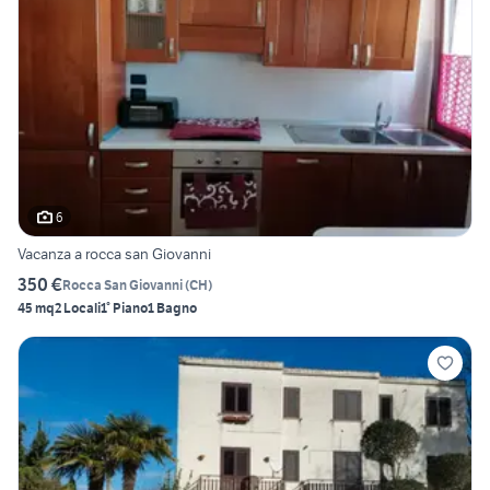
6
Vacanza a rocca san Giovanni
350 €
Rocca San Giovanni
(
CH
)
45 mq
2 Locali
1° Piano
1 Bagno