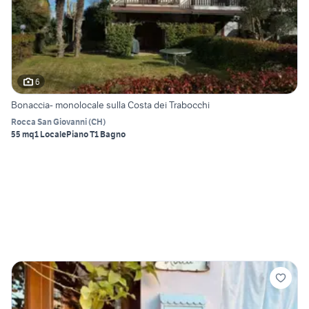
6
Bonaccia- monolocale sulla Costa dei Trabocchi
Rocca San Giovanni
(
CH
)
55 mq
1 Locale
Piano T
1 Bagno