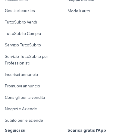
Loft, mansarde e
Veicoli commerciali
altro
Gestisci cookies
Modelli auto
Case vacanza
TuttoSubito Vendi
Uffici e Locali
TuttoSubito Compra
commerciali
Servizio TuttoSubito
elettronica
per la casa e la
sports e hobby
Servizio TuttoSubito per
persona
Informatica
Animali
Professionisti
Arredamento e
Console e
Accessori per
Casalinghi
Inserisci annuncio
Videogiochi
animali
Elettrodomestici
Promuovi annuncio
Audio/Video
Musica e Film
Giardino e Fai da te
Consigli per la vendita
Fotografia
Libri e Riviste
Abbigliamento e
Negozi e Aziende
Telefonia
Strumenti Musicali
Accessori
Subito per le aziende
Sports
Tutto per i bambini
Seguici su
Scarica gratis l'App
Biciclette