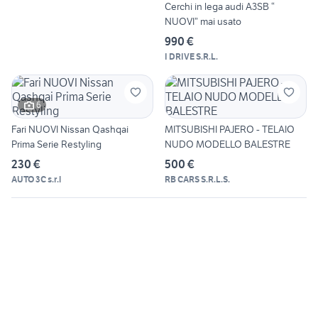
Cerchi in lega audi A3SB “
NUOVI” mai usato
990 €
I DRIVE S.R.L.
6
Fari NUOVI Nissan Qashqai
MITSUBISHI PAJERO - TELAIO
Prima Serie Restyling
NUDO MODELLO BALESTRE
230 €
500 €
AUTO 3C s.r.l
RB CARS S.R.L.S.