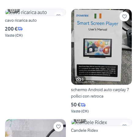
6
cavo ricarica auto
200 €
Vasto
(
CH
)
6
schermo Android auto carplay 7
pollici con retroca
50 €
Vasto
(
CH
)
3
Candele Ridex