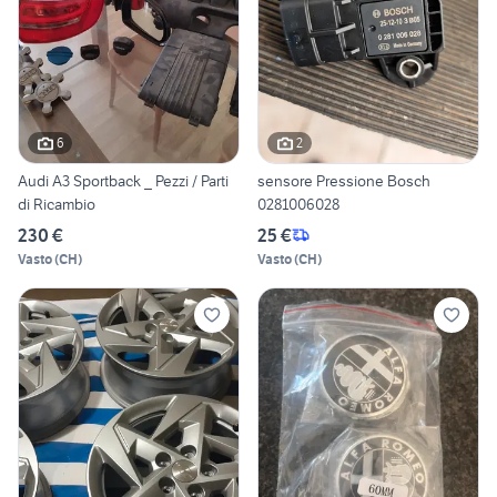
6
2
Audi A3 Sportback _ Pezzi / Parti
sensore Pressione Bosch
di Ricambio
0281006028
230 €
25 €
Vasto
(
CH
)
Vasto
(
CH
)