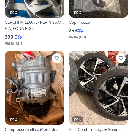
2
2
CERCHI IN LEGA 17 PER NISSAN,
Coprimozzo
KIA, KONA ECC
25 €
300 €
Vasto
(
CH
)
Vasto
(
CH
)
2
6
Compressore clima Mercedes
Kit 4 Cerchi in Lega + Gomme