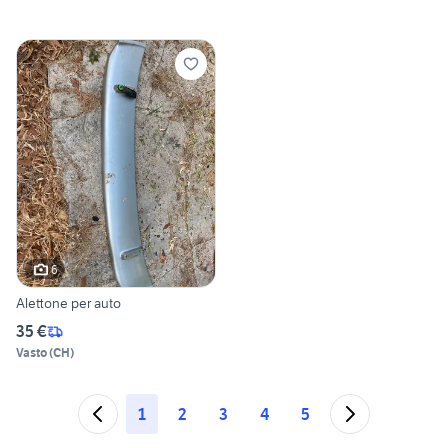
6
Alettone per auto
35 €
Vasto
(
CH
)
1
2
3
4
5