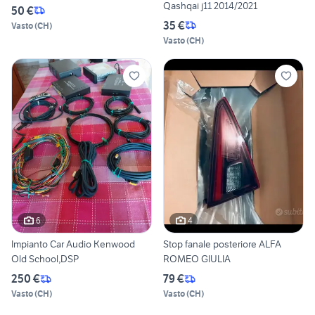
Qashqai j11 2014/2021
50 €
35 €
Vasto
(
CH
)
Vasto
(
CH
)
6
4
Impianto Car Audio Kenwood
Stop fanale posteriore ALFA
Old School,DSP
ROMEO GIULIA
250 €
79 €
Vasto
(
CH
)
Vasto
(
CH
)