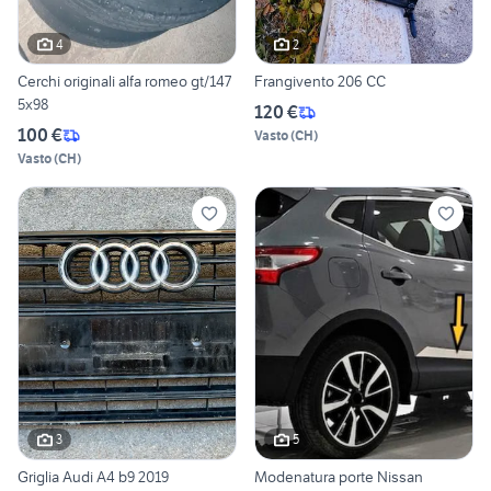
4
2
Cerchi originali alfa romeo gt/147
Frangivento 206 CC
5x98
120 €
100 €
Vasto
(
CH
)
Vasto
(
CH
)
3
5
Griglia Audi A4 b9 2019
Modenatura porte Nissan