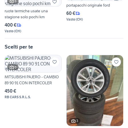
6
portapacchi originale ford
ruote termiche usate una
60 €
stagione solo pochi km
Vasto
(
CH
)
400 €
Vasto
(
CH
)
Scelti per te
6
MITSUBISHI PAJERO - CAMBIO
89 90 91 CON INTERCOLER
450 €
RB CARS S.R.L.S.
3