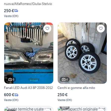
nuova/AlfaRomeo/Giulia-Stelvio
250 €
Vasto
(
CH
)
6
4
Fanali LED Audi A3 8P 2008-2012
Cerchi e gomme alfa mito
600 €
250 €
Vasto
(
CH
)
Vasto
(
CH
)
4