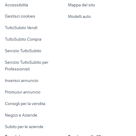
Accessibilità
Mappa del sito
Loft, mansarde e
Veicoli commerciali
altro
Gestisci cookies
Modelli auto
Case vacanza
TuttoSubito Vendi
Uffici e Locali
TuttoSubito Compra
commerciali
Servizio TuttoSubito
elettronica
per la casa e la
sports e hobby
Servizio TuttoSubito per
persona
Informatica
Animali
Professionisti
Arredamento e
Console e
Accessori per
Casalinghi
Inserisci annuncio
Videogiochi
animali
Elettrodomestici
Promuovi annuncio
Audio/Video
Musica e Film
Giardino e Fai da te
Consigli per la vendita
Fotografia
Libri e Riviste
Abbigliamento e
Negozi e Aziende
Telefonia
Strumenti Musicali
Accessori
Subito per le aziende
Sports
Tutto per i bambini