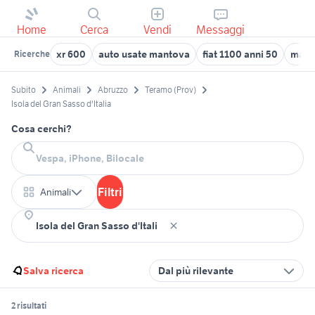
Home
Cerca
Vendi
Messaggi
xr 600
auto usate mantova
fiat 1100 anni 50
malt
Ricerche
Subito
Animali
Abruzzo
Teramo (Prov)
Isola del Gran Sasso d'Italia
Cosa cerchi?
Filtri
Animali
Salva ricerca
Dal più rilevante
2 risultati