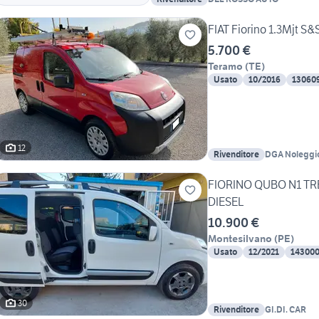
FIAT Fiorino 1.3Mjt S&S
5.700 €
Teramo
(
TE
)
Usato
10/2016
13060
12
Rivenditore
DGA Noleggio
FIORINO QUBO N1 TRE
DIESEL
10.900 €
Montesilvano
(
PE
)
Usato
12/2021
14300
30
Rivenditore
GI.DI. CAR