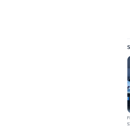
S
F
S