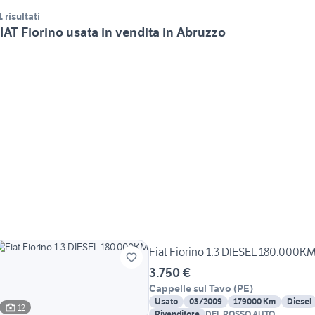
1 risultati
IAT Fiorino usata in vendita in Abruzzo
Fiat Fiorino 1.3 DIESEL 180.000K
3.750 €
Cappelle sul Tavo
(
PE
)
Usato
03/2009
179000 Km
Diesel
12
Rivenditore
DEL ROSSO AUTO