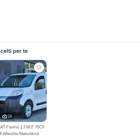
celti per te
20
IAT Fiorino 1.3 MJT 75CV
X Allestito Manutenzi