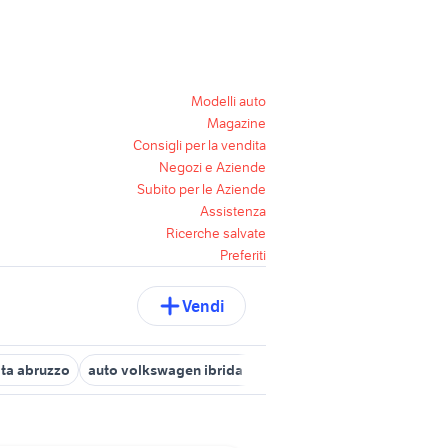
Modelli auto
Magazine
Consigli per la vendita
Negozi e Aziende
Subito per le Aziende
Assistenza
Ricerche salvate
Preferiti
Vendi
ata abruzzo
auto volkswagen ibrida Abruzzo
auto suzuki gpl Ab