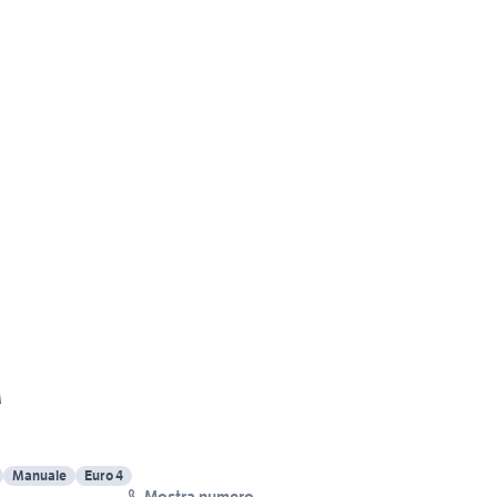
M
Manuale
Euro 4
Mostra numero