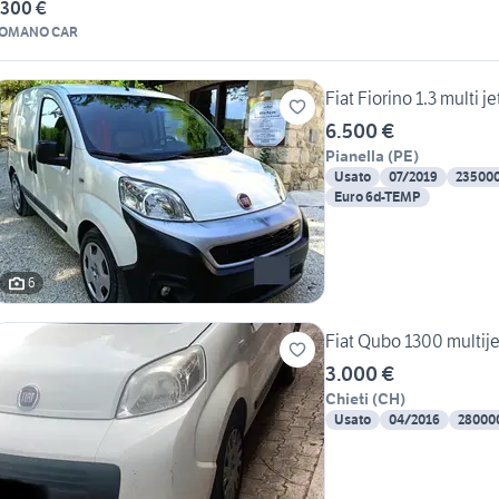
.300 €
OMANO CAR
Fiat Fiorino 1.3 multi 
6.500 €
Pianella
(
PE
)
Usato
07/2019
23500
Euro 6d-TEMP
6
Fiat Qubo 1300 multije
3.000 €
Chieti
(
CH
)
Usato
04/2016
28000