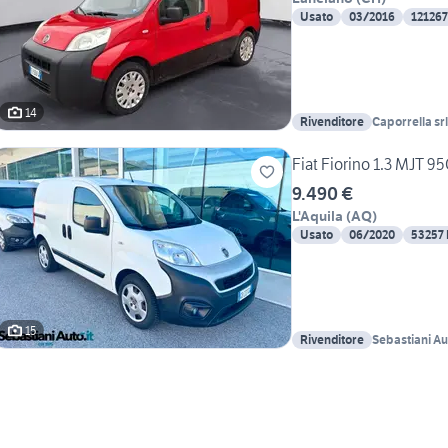
Usato
03/2016
12126
14
Rivenditore
Caporrella srl
Fiat Fiorino 1.3 MJT 9
9.490 €
L'Aquila
(
AQ
)
Usato
06/2020
53257
15
Rivenditore
Sebastiani Au
Sebastiani & 