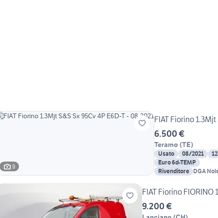
FIAT Fiorino 1.3Mj
6.500 €
Teramo
(
TE
)
Usato
08/2021
1
Euro 6d-TEMP
9
Rivenditore
DGA Nole
Cantiere
FIAT Fiorino FIORINO
9.200 €
Lanciano
(
CH
)