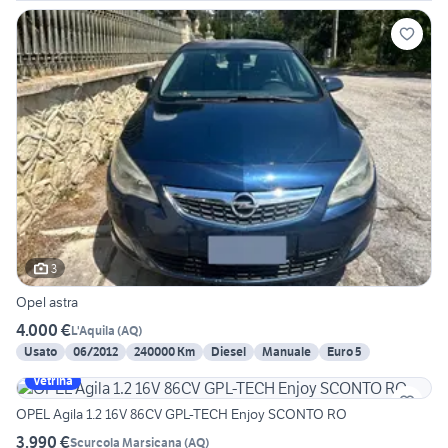
3
Opel astra
4.000 €
L'Aquila
(
AQ
)
Usato
06/2012
240000 Km
Diesel
Manuale
Euro 5
Vetrina
OPEL Agila 1.2 16V 86CV GPL-TECH Enjoy SCONTO RO
3.990 €
Scurcola Marsicana
(
AQ
)