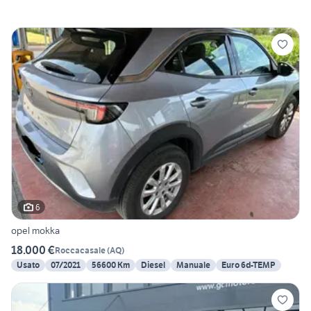
6
opel mokka
18.000 €
Roccacasale
(
AQ
)
Usato
07/2021
56600 Km
Diesel
Manuale
Euro 6d-TEMP