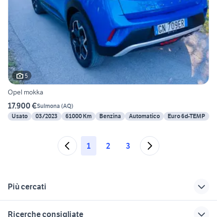
5
Opel mokka
17.900 €
Sulmona
(
AQ
)
Usato
03/2023
61000 Km
Benzina
Automatico
Euro 6d-TEMP
1
2
3
Più cercati
Correlati
Richerche simili
Suggerimenti
Ricerche consigliate