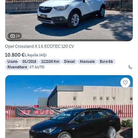
24
Opel Crossland X 1.6 ECOTEC 120 CV
10.800 €
L'Aquila
(
AQ
)
Usato
01/2018
112100 Km
Diesel
Manuale
Euro 6b
Rivenditore
3T AUTO