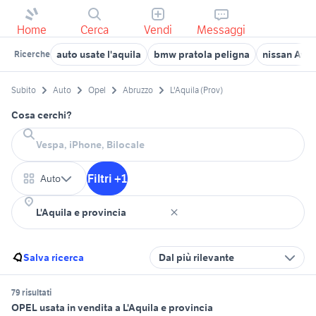
Home
Cerca
Vendi
Messaggi
auto usate l'aquila
bmw pratola peligna
nissan Ave
Ricerche
Subito
Auto
Opel
Abruzzo
L'Aquila (Prov)
Cosa cerchi?
Filtri +1
Auto
Salva ricerca
Dal più rilevante
79 risultati
OPEL usata in vendita a L'Aquila e provincia