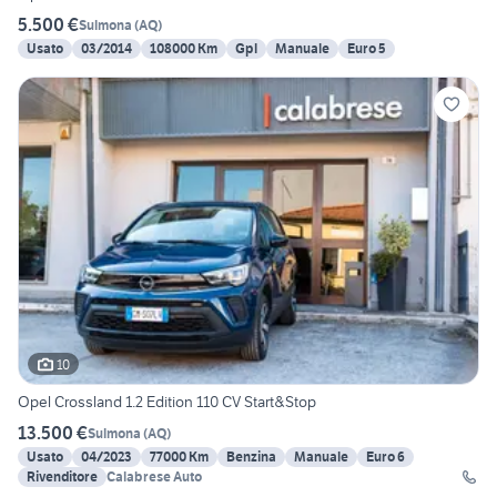
5.500 €
Sulmona
(
AQ
)
Usato
03/2014
108000 Km
Gpl
Manuale
Euro 5
10
Opel Crossland 1.2 Edition 110 CV Start&Stop
13.500 €
Sulmona
(
AQ
)
Usato
04/2023
77000 Km
Benzina
Manuale
Euro 6
Rivenditore
Calabrese Auto