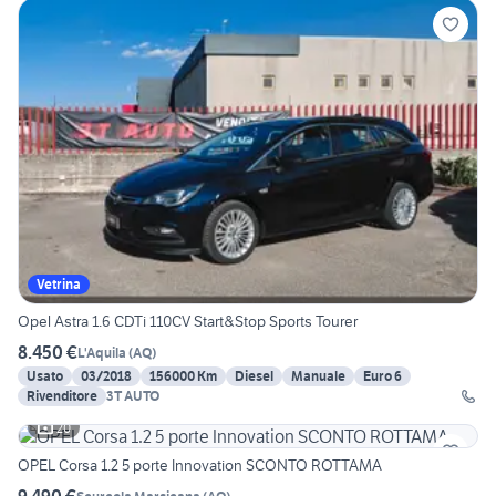
Vetrina
Opel Astra 1.6 CDTi 110CV Start&Stop Sports Tourer
8.450 €
L'Aquila
(
AQ
)
Usato
03/2018
156000 Km
Diesel
Manuale
Euro 6
Rivenditore
3T AUTO
20
OPEL Corsa 1.2 5 porte Innovation SCONTO ROTTAMA