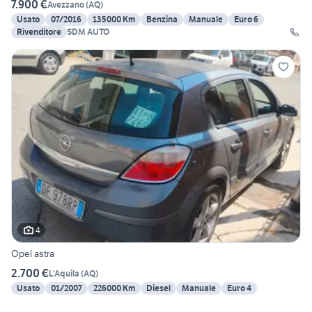
7.900 €
Avezzano
(
AQ
)
Usato
07/2016
135000 Km
Benzina
Manuale
Euro 6
Rivenditore
SDM AUTO
4
Opel astra
2.700 €
L'Aquila
(
AQ
)
Usato
01/2007
226000 Km
Diesel
Manuale
Euro 4