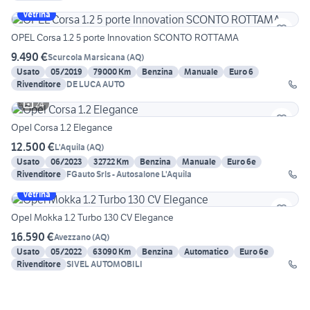
Vetrina
OPEL Corsa 1.2 5 porte Innovation SCONTO ROTTAMA
9.490 €
Scurcola Marsicana
(
AQ
)
Usato
05/2019
79000 Km
Benzina
Manuale
Euro 6
Rivenditore
DE LUCA AUTO
24
Opel Corsa 1.2 Elegance
12.500 €
L'Aquila
(
AQ
)
Usato
06/2023
32722 Km
Benzina
Manuale
Euro 6e
Rivenditore
FGauto Srls - Autosalone L'Aquila
Vetrina
Opel Mokka 1.2 Turbo 130 CV Elegance
16.590 €
Avezzano
(
AQ
)
Usato
05/2022
63090 Km
Benzina
Automatico
Euro 6e
Rivenditore
SIVEL AUTOMOBILI