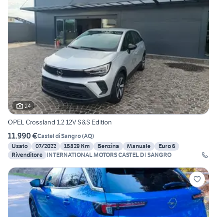
24
OPEL Crossland 1.2 12V S&S Edition
11.990 €
Castel di Sangro
(
AQ
)
Usato
07/2022
15829 Km
Benzina
Manuale
Euro 6
Rivenditore
INTERNATIONAL MOTORS CASTEL DI SANGRO