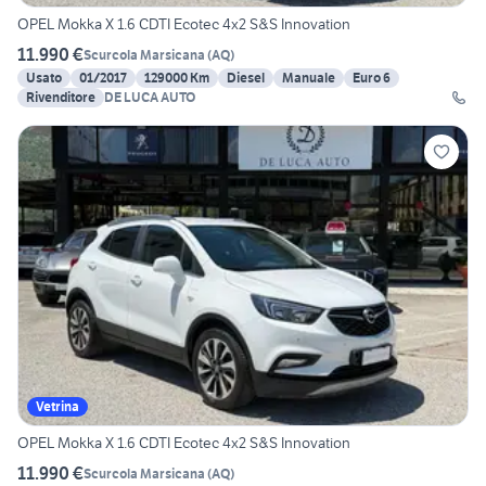
OPEL Mokka X 1.6 CDTI Ecotec 4x2 S&S Innovation
11.990 €
Scurcola Marsicana
(
AQ
)
Usato
01/2017
129000 Km
Diesel
Manuale
Euro 6
Rivenditore
DE LUCA AUTO
Vetrina
OPEL Mokka X 1.6 CDTI Ecotec 4x2 S&S Innovation
11.990 €
Scurcola Marsicana
(
AQ
)