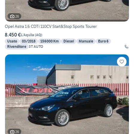
26
Opel Astra 1.6 CDTi 110CV Start&Stop Sports Tourer
8.450 €
L'Aquila
(
AQ
)
Usato
03/2018
156000 Km
Diesel
Manuale
Euro 6
Rivenditore
3T AUTO
26