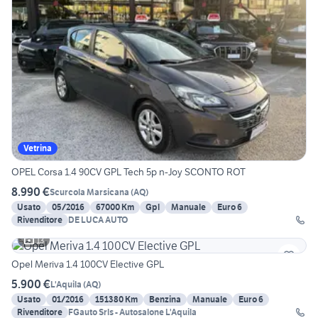
Vetrina
OPEL Corsa 1.4 90CV GPL Tech 5p n-Joy SCONTO ROT
8.990 €
Scurcola Marsicana
(
AQ
)
Usato
05/2016
67000 Km
Gpl
Manuale
Euro 6
Rivenditore
DE LUCA AUTO
13
Opel Meriva 1.4 100CV Elective GPL
5.900 €
L'Aquila
(
AQ
)
Usato
01/2016
151380 Km
Benzina
Manuale
Euro 6
Rivenditore
FGauto Srls - Autosalone L'Aquila