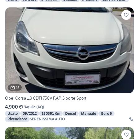
15
Opel Corsa 1.3 CDTI 75CV F.AP. 5 porte Sport
4.900 €
L'Aquila
(
AQ
)
Usato
09/2012
150391 Km
Diesel
Manuale
Euro 5
Rivenditore
SERENISSIMA AUTO