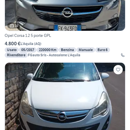
14
Opel Corsa 1.2 5 porte GPL
4.800 €
L'Aquila
(
AQ
)
Usato
05/2017
220000 Km
Benzina
Manuale
Euro 6
Rivenditore
FGauto Srls - Autosalone L'Aquila