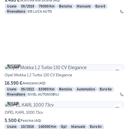
9.490 €
Scurcola Marsicana
(
AQ
)
Usato
05/2019
79000 Km
Benzina
Manuale
Euro 6
Rivenditore
DE LUCA AUTO
10
Opel Mokka 1.2 Turbo 130 CV Elegance
16.590 €
Avezzano
(
AQ
)
Usato
05/2022
63090 Km
Benzina
Automatico
Euro 6e
Rivenditore
SIVEL AUTOMOBILI
6
OPEL KARL 1000 73cv
5.500 €
Pescina
(
AQ
)
Usato
10/2016
146000 Km
Gpl
Manuale
Euro 6c