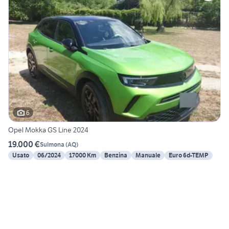
6
Opel Mokka GS Line 2024
19.000 €
Sulmona
(
AQ
)
Usato
06/2024
17000 Km
Benzina
Manuale
Euro 6d-TEMP