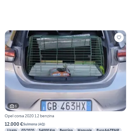
6
Opel corsa 2020 1.2 benzina
12.000 €
Sulmona
(
AQ
)
Usato
07/2020
54000 Km
Benzina
Manuale
Euro 6d-TEMP