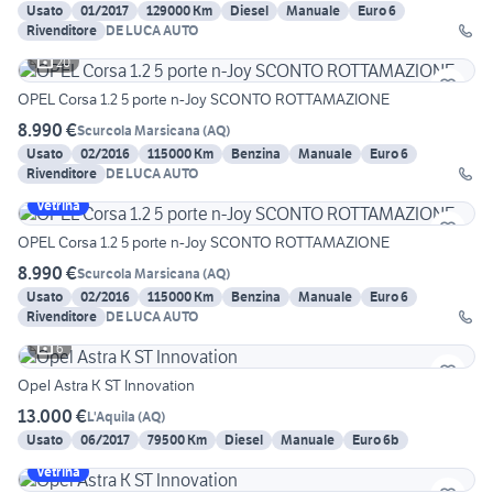
Usato
01/2017
129000 Km
Diesel
Manuale
Euro 6
Rivenditore
DE LUCA AUTO
20
OPEL Corsa 1.2 5 porte n-Joy SCONTO ROTTAMAZIONE
8.990 €
Scurcola Marsicana
(
AQ
)
Usato
02/2016
115000 Km
Benzina
Manuale
Euro 6
Rivenditore
DE LUCA AUTO
Vetrina
OPEL Corsa 1.2 5 porte n-Joy SCONTO ROTTAMAZIONE
8.990 €
Scurcola Marsicana
(
AQ
)
Usato
02/2016
115000 Km
Benzina
Manuale
Euro 6
Rivenditore
DE LUCA AUTO
6
Opel Astra K ST Innovation
13.000 €
L'Aquila
(
AQ
)
Usato
06/2017
79500 Km
Diesel
Manuale
Euro 6b
Vetrina