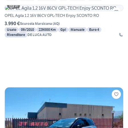
18
OPEL Agila 1.2 16V 86CV GPL-TECH Enjoy SCONTO RO
3.990 €
Scurcola Marsicana
(
AQ
)
Usato
09/2010
229000 Km
Gpl
Manuale
Euro 4
Rivenditore
DE LUCA AUTO