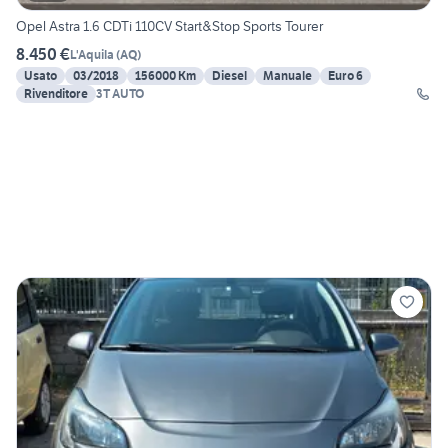
Opel Astra 1.6 CDTi 110CV Start&Stop Sports Tourer
8.450 €
L'Aquila
(
AQ
)
Usato
03/2018
156000 Km
Diesel
Manuale
Euro 6
Rivenditore
3T AUTO