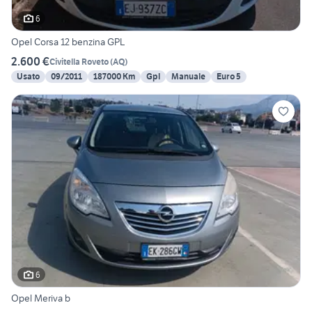
6
Opel Corsa 12 benzina GPL
2.600 €
Civitella Roveto
(
AQ
)
Usato
09/2011
187000 Km
Gpl
Manuale
Euro 5
6
Opel Meriva b