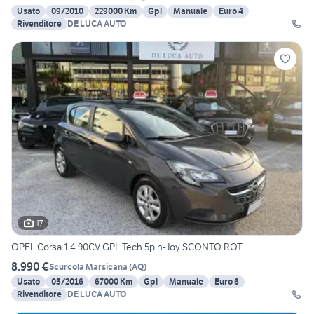
Usato
09/2010
229000 Km
Gpl
Manuale
Euro 4
Rivenditore
DE LUCA AUTO
17
OPEL Corsa 1.4 90CV GPL Tech 5p n-Joy SCONTO ROT
8.990 €
Scurcola Marsicana
(
AQ
)
Usato
05/2016
67000 Km
Gpl
Manuale
Euro 6
Rivenditore
DE LUCA AUTO