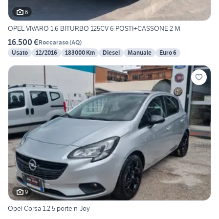
6
OPEL VIVARO 1.6 BITURBO 125CV 6 POSTI+CASSONE 2 M
16.500 €
Roccaraso
(
AQ
)
Usato
12/2016
183000 Km
Diesel
Manuale
Euro 6
9
Opel Corsa 1.2 5 porte n-Joy