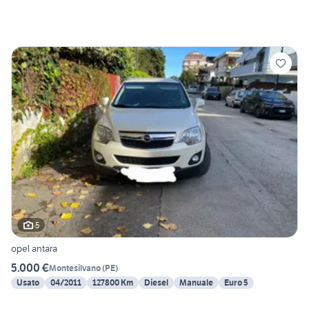
5
opel antara
5.000 €
Montesilvano
(
PE
)
Usato
04/2011
127800 Km
Diesel
Manuale
Euro 5