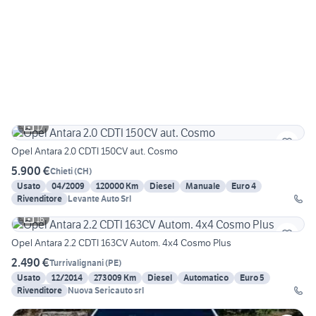
17
Opel Antara 2.0 CDTI 150CV aut. Cosmo
5.900 €
Chieti
(
CH
)
Usato
04/2009
120000 Km
Diesel
Manuale
Euro 4
Rivenditore
Levante Auto Srl
16
Opel Antara 2.2 CDTI 163CV Autom. 4x4 Cosmo Plus
2.490 €
Turrivalignani
(
PE
)
Usato
12/2014
273009 Km
Diesel
Automatico
Euro 5
Rivenditore
Nuova Sericauto srl