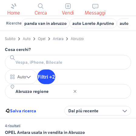
Home
Cerca
Vendi
Messaggi
panda van in abruzzo
auto Loreto Aprutino
auto jee
Ricerche
Subito
Auto
Opel
Antara
Abruzzo
Cosa cerchi?
Filtri +2
Auto
Salva ricerca
Dal più recente
4 risultati
OPEL Antara usata in vendita in Abruzzo