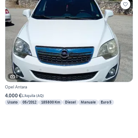
6
Opel Antara
4.000 €
L'Aquila
(
AQ
)
Usato
05/2012
185800 Km
Diesel
Manuale
Euro 5