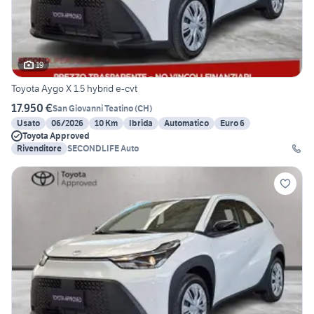
19
Toyota Aygo X 1.5 hybrid e-cvt
17.950 €
San Giovanni Teatino
(
CH
)
Usato
06/2026
10 Km
Ibrida
Automatico
Euro 6
Toyota Approved
Rivenditore
SECONDLIFE Auto