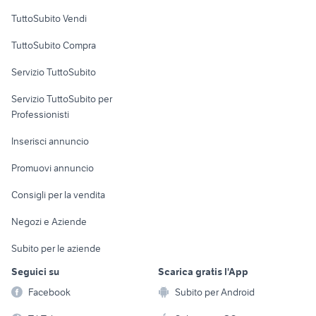
Case vacanza
TuttoSubito Vendi
Uffici e Locali
TuttoSubito Compra
commerciali
Servizio TuttoSubito
elettronica
per la casa e la
sports e hobby
Servizio TuttoSubito per
persona
Informatica
Animali
Professionisti
Arredamento e
Console e
Accessori per
Casalinghi
Inserisci annuncio
Videogiochi
animali
Elettrodomestici
Promuovi annuncio
Audio/Video
Musica e Film
Giardino e Fai da te
Consigli per la vendita
Fotografia
Libri e Riviste
Abbigliamento e
Negozi e Aziende
Telefonia
Strumenti Musicali
Accessori
Subito per le aziende
Sports
Tutto per i bambini
Seguici su
Scarica gratis l'App
Biciclette
Facebook
Subito per Android
Collezionismo