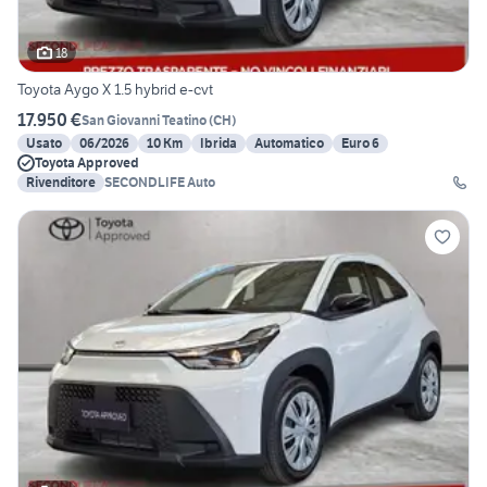
18
Toyota Aygo X 1.5 hybrid e-cvt
17.950 €
San Giovanni Teatino
(
CH
)
Usato
06/2026
10 Km
Ibrida
Automatico
Euro 6
Toyota Approved
Rivenditore
SECONDLIFE Auto