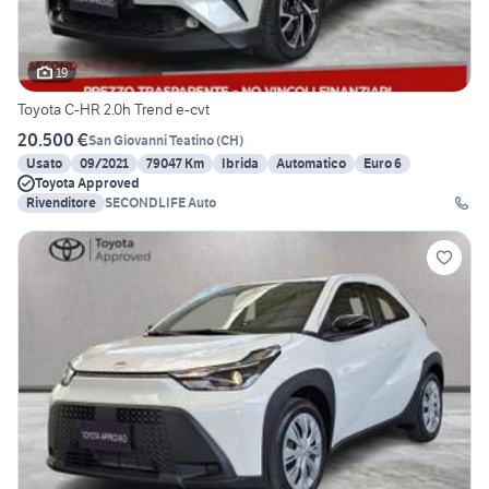
19
Toyota C-HR 2.0h Trend e-cvt
20.500 €
San Giovanni Teatino
(
CH
)
Usato
09/2021
79047 Km
Ibrida
Automatico
Euro 6
Toyota Approved
Rivenditore
SECONDLIFE Auto