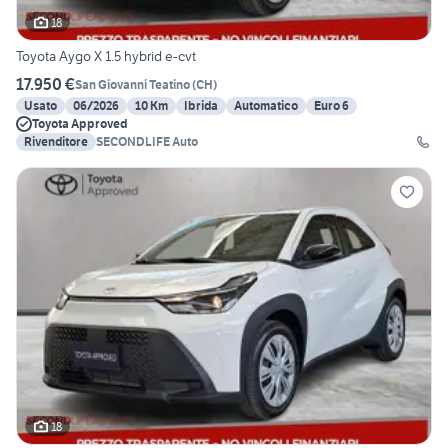
18
Toyota Aygo X 1.5 hybrid e-cvt
17.950 €
San Giovanni Teatino
(
CH
)
Usato
06/2026
10 Km
Ibrida
Automatico
Euro 6
Toyota Approved
Rivenditore
SECONDLIFE Auto
18