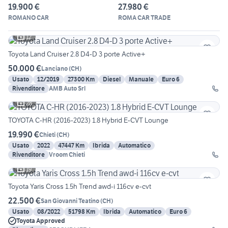
19.900 €
27.980 €
ROMANO CAR
ROMA CAR TRADE
12
Toyota Land Cruiser 2.8 D4-D 3 porte Active+
50.000 €
Lanciano
(
CH
)
Usato
12/2019
27300 Km
Diesel
Manuale
Euro 6
Rivenditore
AMB Auto Srl
28
TOYOTA C-HR (2016-2023) 1.8 Hybrid E-CVT Lounge
19.990 €
Chieti
(
CH
)
Usato
2022
47447 Km
Ibrida
Automatico
Rivenditore
Vroom Chieti
19
Toyota Yaris Cross 1.5h Trend awd-i 116cv e-cvt
22.500 €
San Giovanni Teatino
(
CH
)
Usato
08/2022
51798 Km
Ibrida
Automatico
Euro 6
Toyota Approved