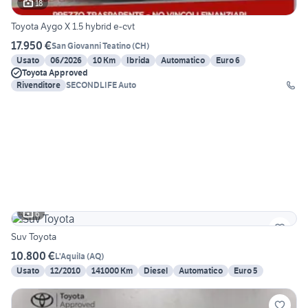
18
Toyota Aygo X 1.5 hybrid e-cvt
17.950 €
San Giovanni Teatino
(
CH
)
Usato
06/2026
10 Km
Ibrida
Automatico
Euro 6
Toyota Approved
Rivenditore
SECONDLIFE Auto
6
Suv Toyota
10.800 €
L'Aquila
(
AQ
)
Usato
12/2010
141000 Km
Diesel
Automatico
Euro 5