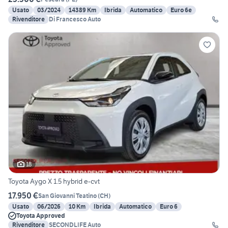
Usato
03/2024
14389 Km
Ibrida
Automatico
Euro 6e
Rivenditore
Di Francesco Auto
18
Toyota Aygo X 1.5 hybrid e-cvt
17.950 €
San Giovanni Teatino
(
CH
)
Usato
06/2026
10 Km
Ibrida
Automatico
Euro 6
Toyota Approved
Rivenditore
SECONDLIFE Auto