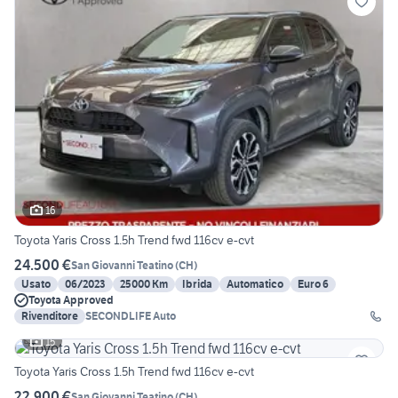
16
Toyota Yaris Cross 1.5h Trend fwd 116cv e-cvt
24.500 €
San Giovanni Teatino
(
CH
)
Usato
06/2023
25000 Km
Ibrida
Automatico
Euro 6
Toyota Approved
Rivenditore
SECONDLIFE Auto
15
Toyota Yaris Cross 1.5h Trend fwd 116cv e-cvt
22.900 €
San Giovanni Teatino
(
CH
)