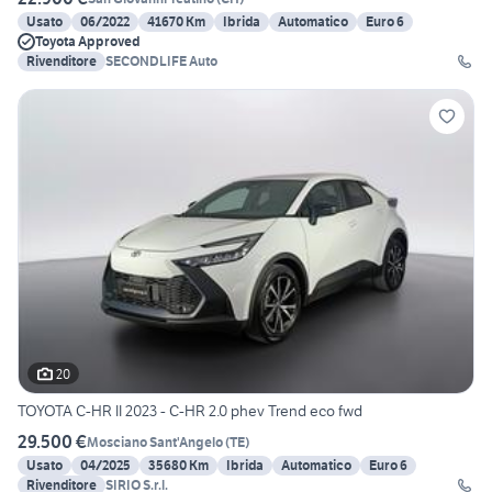
Usato
06/2022
41670 Km
Ibrida
Automatico
Euro 6
Toyota Approved
Rivenditore
SECONDLIFE Auto
20
TOYOTA C-HR II 2023 - C-HR 2.0 phev Trend eco fwd
29.500 €
Mosciano Sant'Angelo
(
TE
)
Usato
04/2025
35680 Km
Ibrida
Automatico
Euro 6
Rivenditore
SIRIO S.r.l.