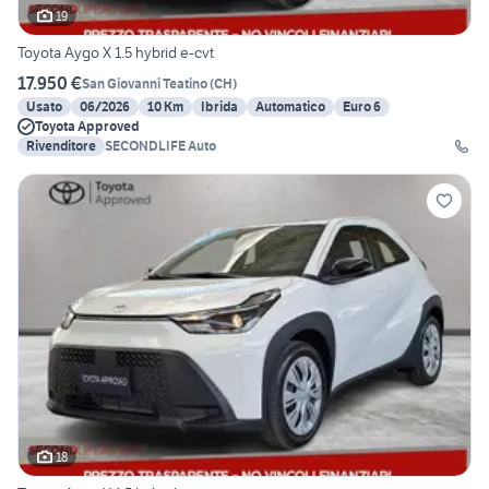
19
Toyota Aygo X 1.5 hybrid e-cvt
17.950 €
San Giovanni Teatino
(
CH
)
Usato
06/2026
10 Km
Ibrida
Automatico
Euro 6
Toyota Approved
Rivenditore
SECONDLIFE Auto
18