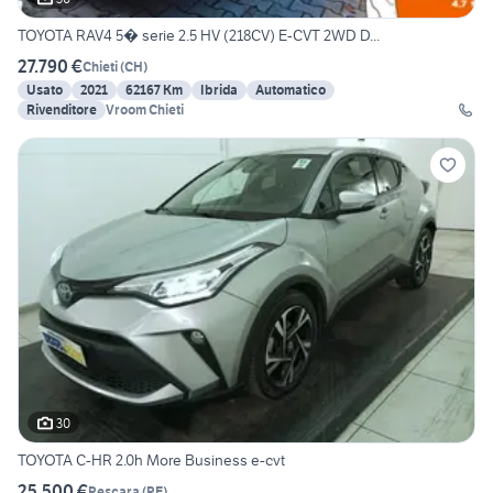
TOYOTA RAV4 5� serie 2.5 HV (218CV) E-CVT 2WD D...
27.790 €
Chieti
(
CH
)
Usato
2021
62167 Km
Ibrida
Automatico
Rivenditore
Vroom Chieti
30
TOYOTA C-HR 2.0h More Business e-cvt
25.500 €
Pescara
(
PE
)