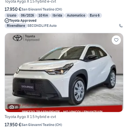
Toyota Aygo X 1.5 hybrid e-cvt
17.950 €
San Giovanni Teatino
(
CH
)
Usato
06/2026
10 Km
Ibrida
Automatico
Euro 6
Toyota Approved
Rivenditore
SECONDLIFE Auto
18
Toyota Aygo X 1.5 hybrid e-cvt
17.950 €
San Giovanni Teatino
(
CH
)