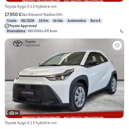
Toyota Aygo X 1.5 hybrid e-cvt
17.950 €
San Giovanni Teatino
(
CH
)
Usato
06/2026
10 Km
Ibrida
Automatico
Euro 6
Toyota Approved
Rivenditore
SECONDLIFE Auto
18
Toyota Aygo X 1.5 hybrid e-cvt