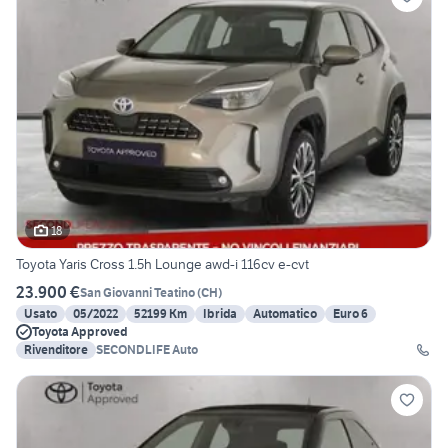
18
Toyota Yaris Cross 1.5h Lounge awd-i 116cv e-cvt
23.900 €
San Giovanni Teatino
(
CH
)
Usato
05/2022
52199 Km
Ibrida
Automatico
Euro 6
Toyota Approved
Rivenditore
SECONDLIFE Auto