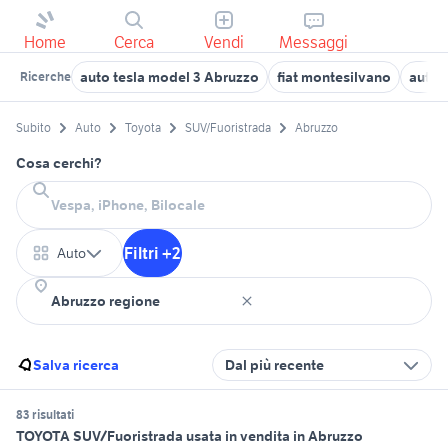
Home
Cerca
Vendi
Messaggi
auto tesla model 3 Abruzzo
fiat montesilvano
auto 
Ricerche
Subito
Auto
Toyota
SUV/Fuoristrada
Abruzzo
Cosa cerchi?
Filtri +2
Auto
Salva ricerca
Dal più recente
83 risultati
TOYOTA SUV/Fuoristrada usata in vendita in Abruzzo