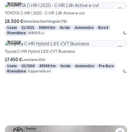
20
TOYOTA C-HR I 2020 - C-HR 1.8h Active e-cvt
18.500 €
Mosciano Sant'Angelo
(
TE
)
Usato
11/2021
90650 Km
Ibrida
Automatico
Euro 6
Rivenditore
SIRIO S.r.l.
28
Toyota C-HR Hybrid 1.8 E-CVT Business
17.450 €
Lanciano
(
CH
)
Usato
02/2019
85569 Km
Ibrida
Automatico
Pre-Euro
Rivenditore
Caporrella srl