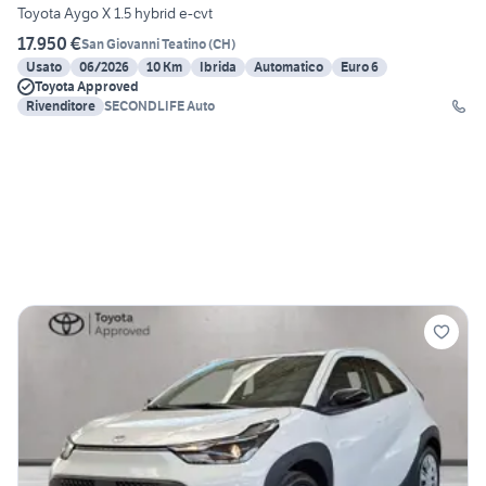
Toyota Aygo X 1.5 hybrid e-cvt
17.950 €
San Giovanni Teatino
(
CH
)
Usato
06/2026
10 Km
Ibrida
Automatico
Euro 6
Toyota Approved
Rivenditore
SECONDLIFE Auto