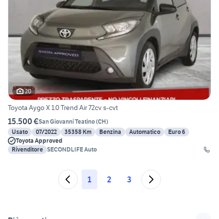
20
Toyota Aygo X 1.0 Trend Air 72cv s-cvt
15.500 €
San Giovanni Teatino
(
CH
)
Usato
07/2022
35358 Km
Benzina
Automatico
Euro 6
Toyota Approved
Rivenditore
SECONDLIFE Auto
1
2
3