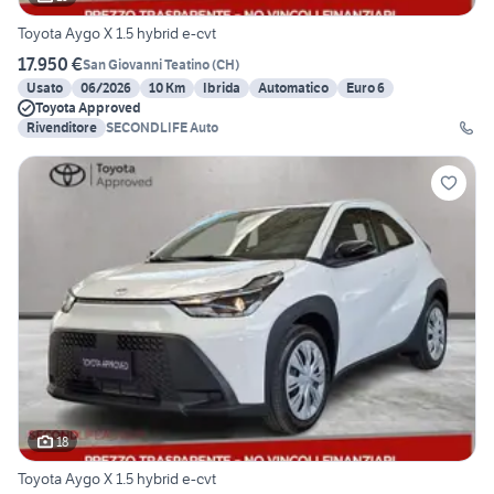
Toyota Aygo X 1.5 hybrid e-cvt
17.950 €
San Giovanni Teatino
(
CH
)
Usato
06/2026
10 Km
Ibrida
Automatico
Euro 6
Toyota Approved
Rivenditore
SECONDLIFE Auto
18
Toyota Aygo X 1.5 hybrid e-cvt