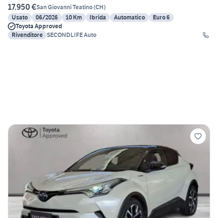
17.950 €
San Giovanni Teatino
(
CH
)
Usato
06/2026
10 Km
Ibrida
Automatico
Euro 6
Toyota Approved
Rivenditore
SECONDLIFE Auto