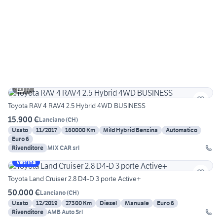
17
Toyota RAV 4 RAV4 2.5 Hybrid 4WD BUSINESS
15.900 €
Lanciano
(
CH
)
Usato
11/2017
160000 Km
Mild Hybrid Benzina
Automatico
Euro 6
Rivenditore
MIX CAR srl
Vetrina
Toyota Land Cruiser 2.8 D4-D 3 porte Active+
50.000 €
Lanciano
(
CH
)
Usato
12/2019
27300 Km
Diesel
Manuale
Euro 6
Rivenditore
AMB Auto Srl