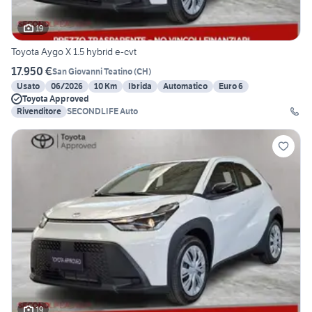
19
Toyota Aygo X 1.5 hybrid e-cvt
17.950 €
San Giovanni Teatino
(
CH
)
Usato
06/2026
10 Km
Ibrida
Automatico
Euro 6
Toyota Approved
Rivenditore
SECONDLIFE Auto
19