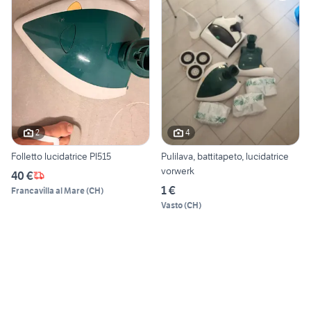
2
4
Folletto lucidatrice Pl515
Pulilava, battitapeto, lucidatrice
vorwerk
40 €
1 €
Francavilla al Mare
(
CH
)
Vasto
(
CH
)