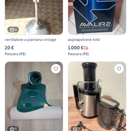
6
ventilatore a piantana vintage
aspirapolvere kirbi
20 €
1.000 €
Pescara
(
PE
)
Pescara
(
PE
)
5
3