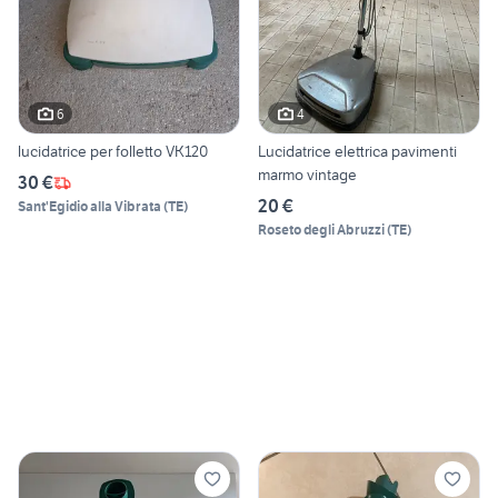
6
4
lucidatrice per folletto VK120
Lucidatrice elettrica pavimenti
marmo vintage
30 €
20 €
Sant'Egidio alla Vibrata
(
TE
)
Roseto degli Abruzzi
(
TE
)