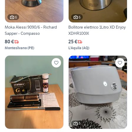
6
6
Moka Alessi 9090/6 - Richard
Bollitore elettrico 1Litro XD Enjoy
Sapper - Compasso
XDHR100IX
80 €
25 €
Montesilvano
(
PE
)
L'Aquila
(
AQ
)
5