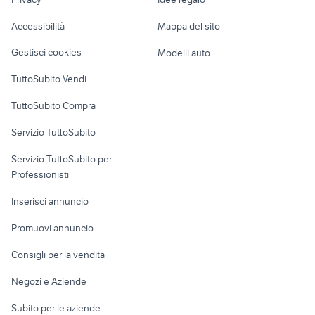
Garage e box
condizionatore pompa di calore
Caravan e Camper
singer a pedale elettrodomestici
Accessibilità
Mappa del sito
consumi
Loft, mansarde e
Veicoli commerciali
altro
Gestisci cookies
Modelli auto
Case vacanza
TuttoSubito Vendi
Uffici e Locali
TuttoSubito Compra
commerciali
Servizio TuttoSubito
elettronica
per la casa e la
sports e hobby
Servizio TuttoSubito per
persona
Informatica
Animali
Professionisti
Arredamento e
Console e
Accessori per
Casalinghi
Inserisci annuncio
Videogiochi
animali
Elettrodomestici
Promuovi annuncio
Audio/Video
Musica e Film
Giardino e Fai da te
Consigli per la vendita
Fotografia
Libri e Riviste
Abbigliamento e
Negozi e Aziende
Telefonia
Strumenti Musicali
Accessori
Subito per le aziende