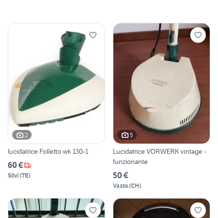
2
5
lucidatrice Folletto wk 130-1
Lucidatrice VORWERK vintage -
funzionante
60 €
50 €
Silvi
(
TE
)
Vasto
(
CH
)