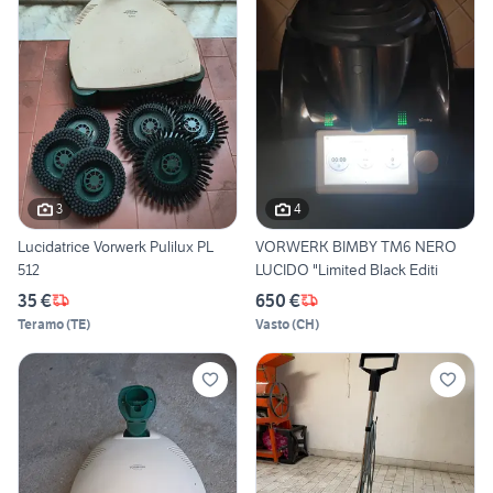
3
4
Lucidatrice Vorwerk Pulilux PL
VORWERK BIMBY TM6 NERO
512
LUCIDO "Limited Black Editi
35 €
650 €
Teramo
(
TE
)
Vasto
(
CH
)