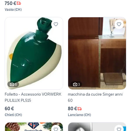
750 €
Vasto
(
CH
)
6
3
Folletto - Accessorio VORWERK
macchina da cucire Singer anni
PULILUX PL515
60
60 €
80 €
Chieti
(
CH
)
Lanciano
(
CH
)