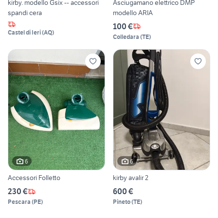
kirby. modello Gsix -- accessori
Asciugamano elettrico DMP
spandi cera
modello ARIA
100 €
Castel di Ieri
(
AQ
)
Colledara
(
TE
)
6
6
Accessori Folletto
kirby avalir 2
230 €
600 €
Pescara
(
PE
)
Pineto
(
TE
)