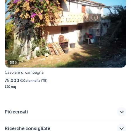
5
Casolare di campagna
75.000 €
Colonnella
(
TE
)
120 mq
Più cercati
Correlati
Richerche simili
Suggerimenti
Ricerche consigliate