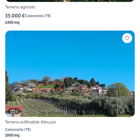
Terreno agricolo
35.000 €
Colonnella
(
TE
)
1400 mq
6
Terreno edificabile Abruzzo
Colonnella
(
TE
)
1900 mq