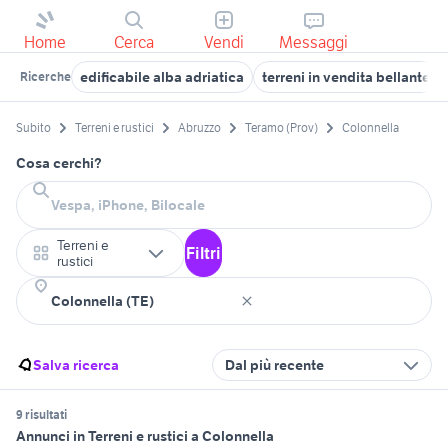
Home
Cerca
Vendi
Messaggi
edificabile alba adriatica
terreni in vendita bellante
Ricerche
Subito
Terreni e rustici
Abruzzo
Teramo (Prov)
Colonnella
Cosa cerchi?
Terreni e
Filtri
rustici
Salva ricerca
Dal più recente
9 risultati
Annunci in Terreni e rustici a Colonnella