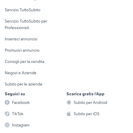
commerciali
Servizio TuttoSubito
elettronica
per la casa e la
sports e hobby
Servizio TuttoSubito per
persona
Informatica
Animali
Professionisti
Arredamento e
Console e
Accessori per
Casalinghi
Inserisci annuncio
Videogiochi
animali
Elettrodomestici
Promuovi annuncio
Audio/Video
Musica e Film
Giardino e Fai da te
Consigli per la vendita
Fotografia
Libri e Riviste
Abbigliamento e
Negozi e Aziende
Telefonia
Strumenti Musicali
Accessori
Subito per le aziende
Sports
Tutto per i bambini
Seguici su
Scarica gratis l'App
Biciclette
Facebook
Subito per Android
Collezionismo
TikTok
Subito per iOS
Instagram