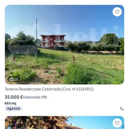
15
Terreno Residenziale Colonnella [Cod. rif A114VRG]
35.000 €
Colonnella
(
TE
)
660 mq
Agenzia