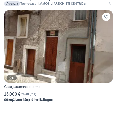
Agenzia
Tecnocasa - IMMOBILIARE CHIETI CENTRO srl
6
Casa,caramanico terme
18.000 €
Chieti
(
CH
)
60 mq
3 Locali
Su più livelli
1 Bagno