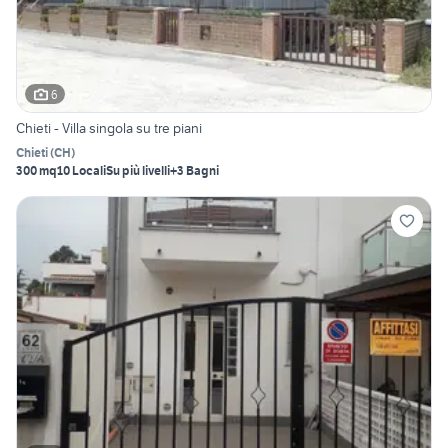
6
Chieti - Villa singola su tre piani
Chieti
(
CH
)
300 mq
10 Locali
Su più livelli
+3 Bagni