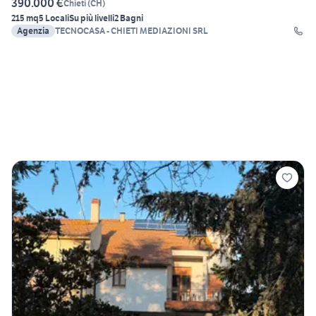
390.000 €
Chieti
(
CH
)
215 mq
5 Locali
Su più livelli
2 Bagni
Agenzia
TECNOCASA - CHIETI MEDIAZIONI SRL