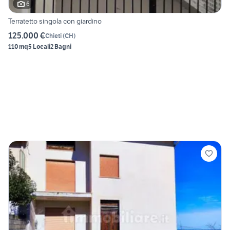
6
Terratetto singola con giardino
125.000 €
Chieti
(
CH
)
110 mq
5 Locali
2 Bagni