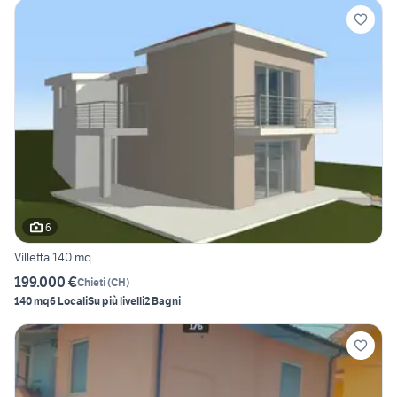
6
Villetta 140 mq
199.000 €
Chieti
(
CH
)
140 mq
6 Locali
Su più livelli
2 Bagni