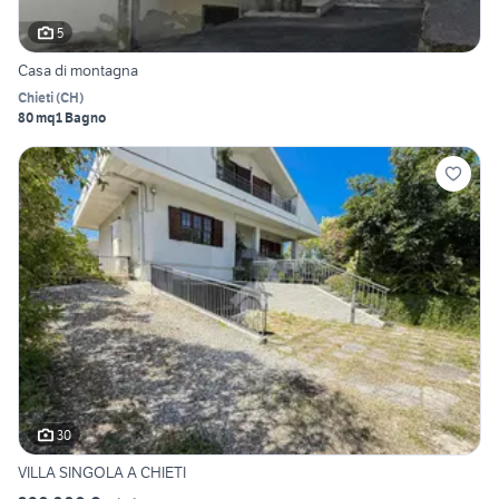
5
Casa di montagna
Chieti
(
CH
)
80 mq
1 Bagno
30
VILLA SINGOLA A CHIETI