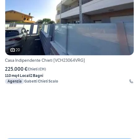
20
Casa Indipendente Chieti [VCH23064VRG]
225.000 €
Chieti
(
CH
)
110 mq
4 Locali
2 Bagni
Agenzia
Gabetti Chieti Scalo