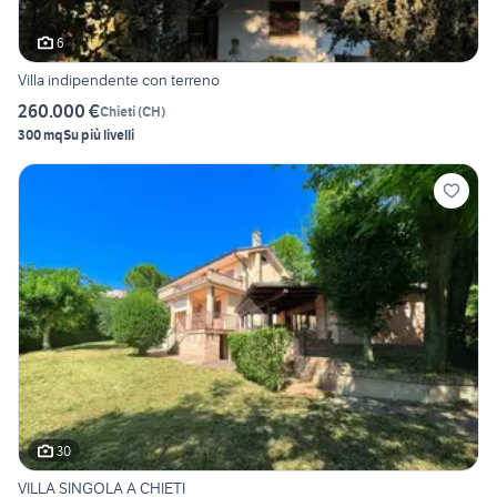
6
Villa indipendente con terreno
260.000 €
Chieti
(
CH
)
300 mq
Su più livelli
30
VILLA SINGOLA A CHIETI