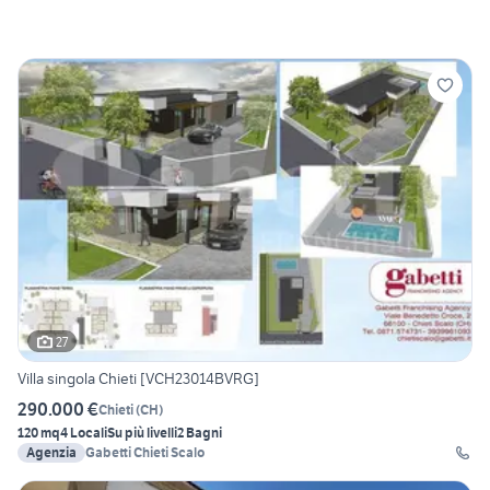
27
Villa singola Chieti [VCH23014BVRG]
290.000 €
Chieti
(
CH
)
120 mq
4 Locali
Su più livelli
2 Bagni
Agenzia
Gabetti Chieti Scalo