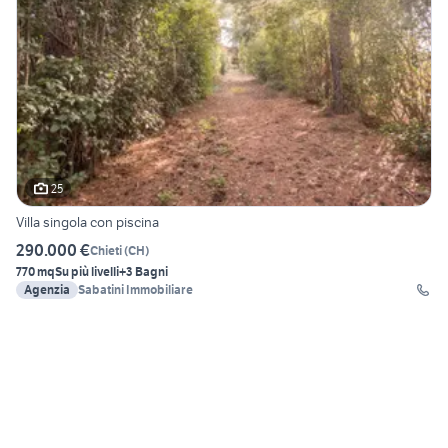
25
Villa singola con piscina
290.000 €
Chieti
(
CH
)
770 mq
Su più livelli
+3 Bagni
Agenzia
Sabatini Immobiliare