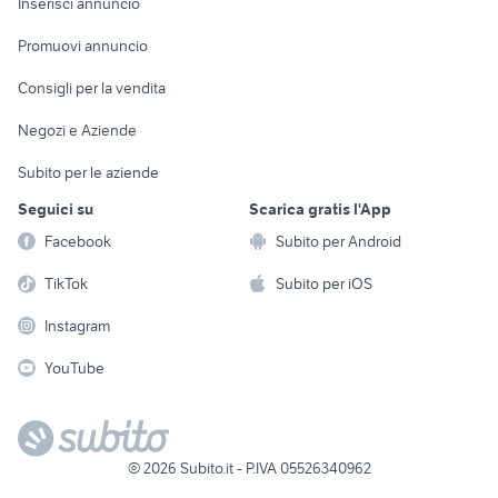
Casalinghi
Inserisci annuncio
Videogiochi
animali
Elettrodomestici
Promuovi annuncio
Audio/Video
Musica e Film
Giardino e Fai da te
Consigli per la vendita
Fotografia
Libri e Riviste
Abbigliamento e
Negozi e Aziende
Telefonia
Strumenti Musicali
Accessori
Subito per le aziende
Sports
Tutto per i bambini
Seguici su
Scarica gratis l'App
Biciclette
Facebook
Subito per Android
Collezionismo
TikTok
Subito per iOS
Instagram
YouTube
©
2026
Subito.it - P.IVA 05526340962