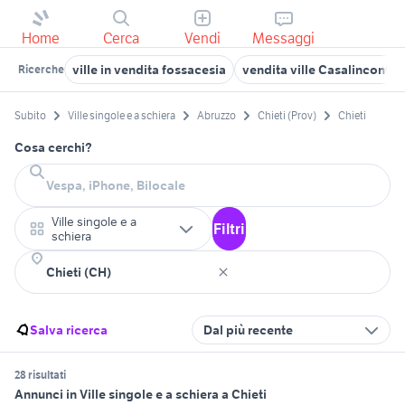
Home
Cerca
Vendi
Messaggi
ville in vendita fossacesia
vendita ville Casalincontra
Ricerche
Subito
Ville singole e a schiera
Abruzzo
Chieti (Prov)
Chieti
Cosa cerchi?
Ville singole e a
Filtri
schiera
Salva ricerca
Dal più recente
28 risultati
Annunci in Ville singole e a schiera a Chieti