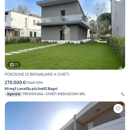
23
PORZIONE DI BIFAMILIARE A CHIETI
270.000 €
Chieti
(
CH
)
90 mq
3 Locali
Su più livelli
2 Bagni
Agenzia
TECNOCASA - CHIETI MEDIAZIONI SRL