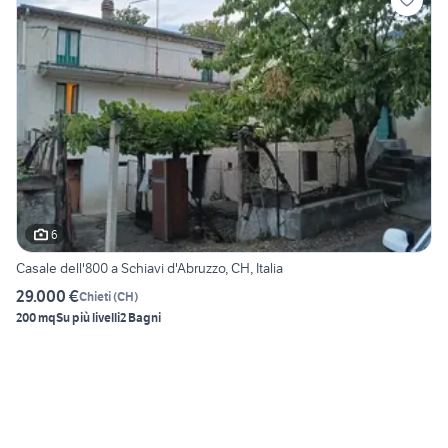
6
Casale dell'800 a Schiavi d'Abruzzo, CH, Italia
29.000 €
Chieti
(
CH
)
200 mq
Su più livelli
2 Bagni