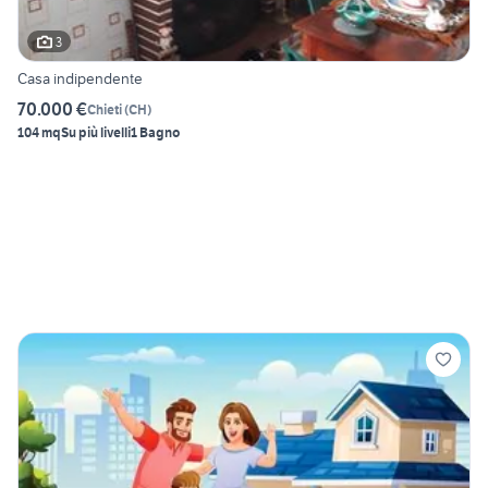
3
Casa indipendente
70.000 €
Chieti
(
CH
)
104 mq
Su più livelli
1 Bagno