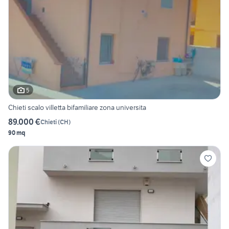
5
Chieti scalo villetta bifamiliare zona universita
89.000 €
Chieti
(
CH
)
90 mq