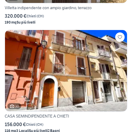
Villetta indipendente con ampio giardino, terrazzo
320.000 €
Chieti
(
CH
)
190 mq
Su più livelli
30
CASA SEMINDIPENDENTE A CHIETI
156.000 €
Chieti
(
CH
)
116 mq
3 Locali
Su più livelli
2 Bagni