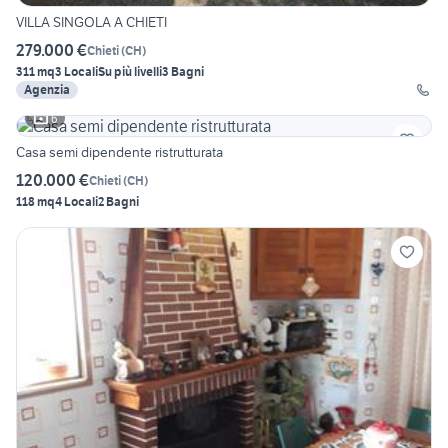
VILLA SINGOLA A CHIETI
279.000 €
Chieti
(
CH
)
311 mq
3 Locali
Su più livelli
3 Bagni
Agenzia
6
Casa semi dipendente ristrutturata
120.000 €
Chieti
(
CH
)
118 mq
4 Locali
2 Bagni