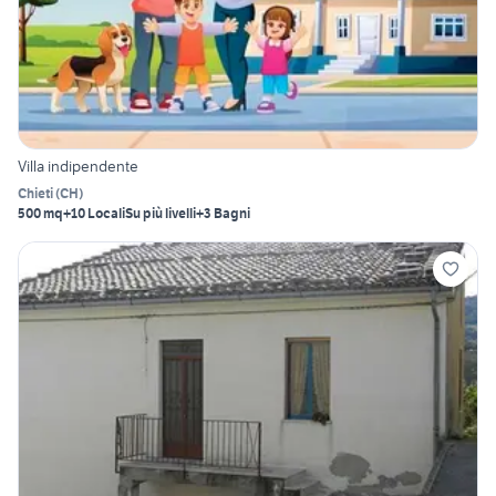
Villa indipendente
Chieti
(
CH
)
500 mq
+10 Locali
Su più livelli
+3 Bagni