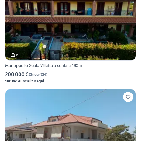
6
Manoppello Scalo Villetta a schiera 180m
200.000 €
Chieti
(
CH
)
180 mq
9 Locali
2 Bagni