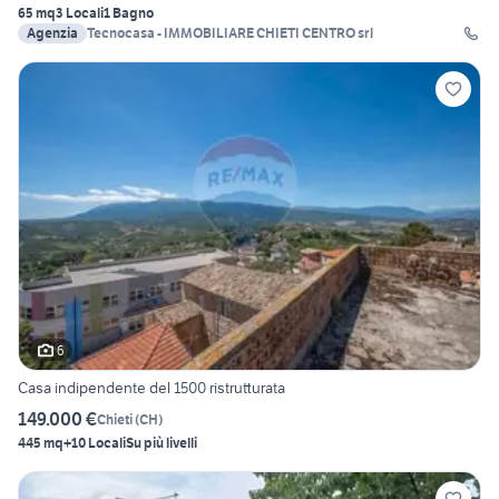
65 mq
3 Locali
1 Bagno
Agenzia
Tecnocasa - IMMOBILIARE CHIETI CENTRO srl
6
Casa indipendente del 1500 ristrutturata
149.000 €
Chieti
(
CH
)
445 mq
+10 Locali
Su più livelli