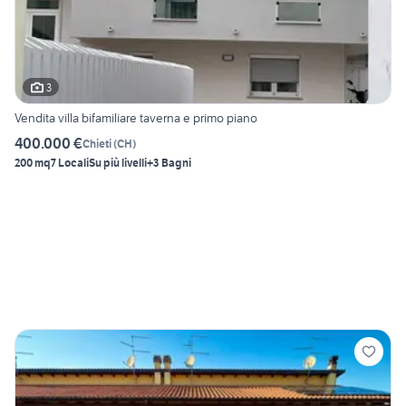
3
Vendita villa bifamiliare taverna e primo piano
400.000 €
Chieti
(
CH
)
200 mq
7 Locali
Su più livelli
+3 Bagni