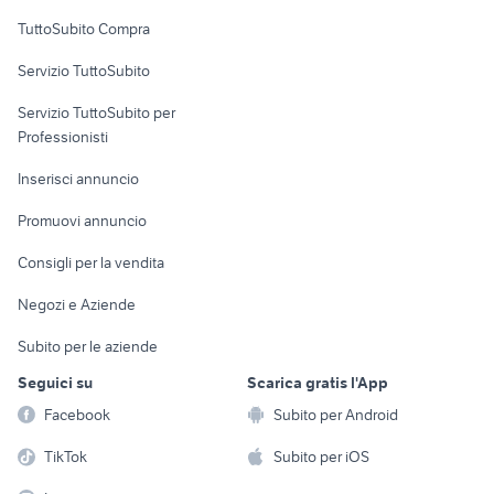
Uffici e Locali
TuttoSubito Compra
commerciali
Servizio TuttoSubito
elettronica
per la casa e la
sports e hobby
Servizio TuttoSubito per
persona
Informatica
Animali
Professionisti
Arredamento e
Console e
Accessori per
Casalinghi
Inserisci annuncio
Videogiochi
animali
Elettrodomestici
Promuovi annuncio
Audio/Video
Musica e Film
Giardino e Fai da te
Consigli per la vendita
Fotografia
Libri e Riviste
Abbigliamento e
Negozi e Aziende
Telefonia
Strumenti Musicali
Accessori
Subito per le aziende
Sports
Tutto per i bambini
Seguici su
Scarica gratis l'App
Biciclette
Facebook
Subito per Android
Collezionismo
TikTok
Subito per iOS