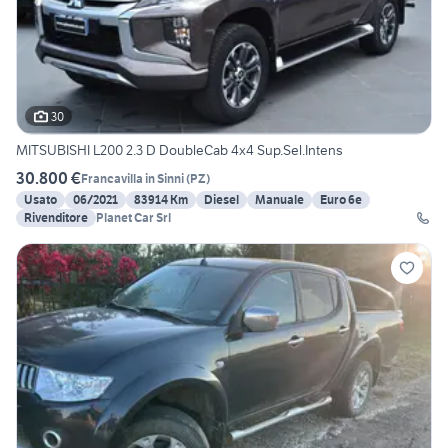
30
MITSUBISHI L200 2.3 D DoubleCab 4x4 Sup.Sel.Intens
30.800 €
Francavilla in Sinni
(
PZ
)
Usato
06/2021
83914 Km
Diesel
Manuale
Euro 6e
Rivenditore
Planet Car Srl