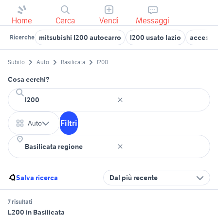
Home
Cerca
Vendi
Messaggi
mitsubishi l200 autocarro
l200 usato lazio
accessor
Ricerche
Subito
Auto
Basilicata
l200
Cosa cerchi?
Filtri
Auto
Salva ricerca
Dal più recente
7 risultati
L200 in Basilicata