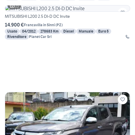
21
MITSUBISHI L200 2.5 DI-D DC Invite
14.900 €
Francavilla in Sinni
(
PZ
)
Usato
04/2012
278683 Km
Diesel
Manuale
Euro 5
Rivenditore
Planet Car Srl