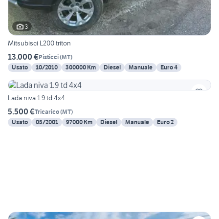
3
Mitsubisci L200 triton
13.000 €
Pisticci
(
MT
)
Usato
10/2010
300000 Km
Diesel
Manuale
Euro 4
Lada niva 1.9 td 4x4
5.500 €
Tricarico
(
MT
)
Usato
05/2001
97000 Km
Diesel
Manuale
Euro 2