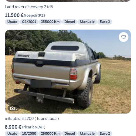
Land rover discovery 2 td5
11.500 €
Noepoli
(
PZ
)
Usato
04/2001
255000 Km
Diesel
Manuale
Euro 2
5
mitsubishi L200 ( fuoristrada )
8.900 €
Tricarico
(
MT
)
Usato
10/2000
250000 Km
Diesel
Manuale
Euro 2