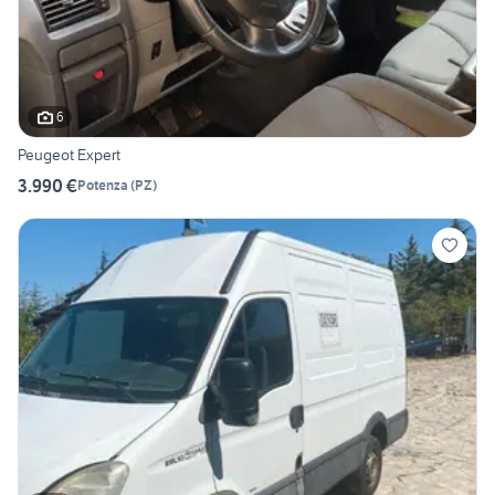
6
Peugeot Expert
3.990 €
Potenza
(
PZ
)