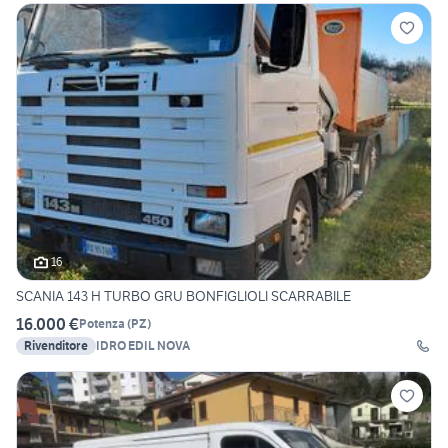
16
SCANIA 143 H TURBO GRU BONFIGLIOLI SCARRABILE
16.000 €
Potenza
(
PZ
)
Rivenditore
IDRO EDIL NOVA