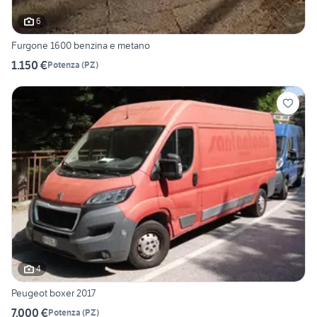
6
Furgone 1600 benzina e metano
1.150 €
Potenza
(
PZ
)
4
Peugeot boxer 2017
7.000 €
Potenza
(
PZ
)