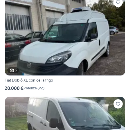
5
Fiat Doblò XL con cella frigo
20.000 €
Potenza
(
PZ
)