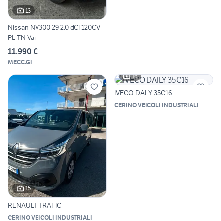
13
Nissan NV300 29 2.0 dCi 120CV
PL-TN Van
11.990 €
MECC.GI
16
IVECO DAILY 35C16
CERINO VEICOLI INDUSTRIALI
15
RENAULT TRAFIC
CERINO VEICOLI INDUSTRIALI