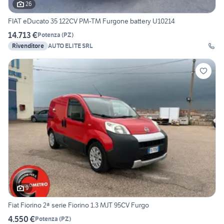
26
FIAT eDucato 35 122CV PM-TM Furgone battery U10214
14.713 €
Potenza
(
PZ
)
Rivenditore
AUTO ELITE SRL
9
Fiat Fiorino 2ª serie Fiorino 1.3 MJT 95CV Furgo
4.550 €
Potenza
(
PZ
)