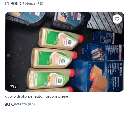
11.900 €
Potenza
(
PZ
)
2
kit olio di olio per auto/ furgoni ,diesel
30 €
Potenza
(
PZ
)