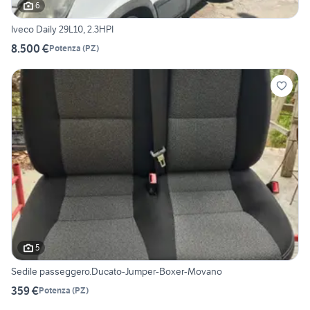
6
Iveco Daily 29L10, 2.3HPI
8.500 €
Potenza
(
PZ
)
5
Sedile passeggero.Ducato-Jumper-Boxer-Movano
359 €
Potenza
(
PZ
)