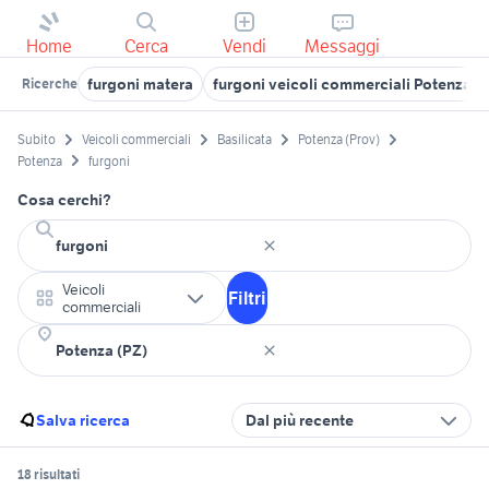
Home
Cerca
Vendi
Messaggi
furgoni matera
furgoni veicoli commerciali Potenza p
Ricerche
Subito
Veicoli commerciali
Basilicata
Potenza (Prov)
Potenza
furgoni
Cosa cerchi?
Veicoli
Filtri
commerciali
Salva ricerca
Dal più recente
18 risultati