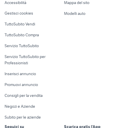
carraro tigre
Accessibilità
Mappa del sito
usato
Loft, mansarde e
Veicoli commerciali
altro
Gestisci cookies
Modelli auto
Case vacanza
TuttoSubito Vendi
Uffici e Locali
TuttoSubito Compra
commerciali
Servizio TuttoSubito
elettronica
per la casa e la
sports e hobby
Servizio TuttoSubito per
persona
Informatica
Animali
Professionisti
Arredamento e
Console e
Accessori per
Casalinghi
Inserisci annuncio
Videogiochi
animali
Elettrodomestici
Promuovi annuncio
Audio/Video
Musica e Film
Giardino e Fai da te
Consigli per la vendita
Fotografia
Libri e Riviste
Abbigliamento e
Negozi e Aziende
Telefonia
Strumenti Musicali
Accessori
Subito per le aziende
Sports
Tutto per i bambini
Seguici su
Scarica gratis l'App