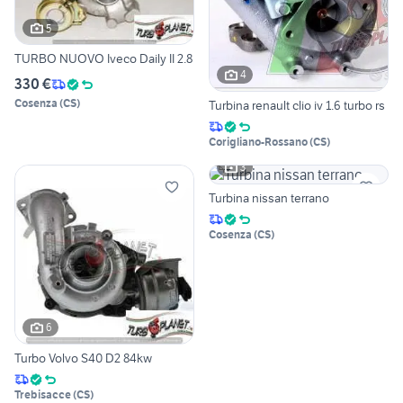
5
TURBO NUOVO Iveco Daily II 2.8
4
330 €
Cosenza
(
CS
)
Turbina renault clio iv 1.6 turbo rs
Corigliano-Rossano
(
CS
)
3
Turbina nissan terrano
Cosenza
(
CS
)
6
Turbo Volvo S40 D2 84kw
Trebisacce
(
CS
)