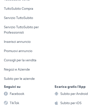
Uffici e Locali
TuttoSubito Compra
commerciali
Servizio TuttoSubito
elettronica
per la casa e la
sports e hobby
Servizio TuttoSubito per
persona
Informatica
Animali
Professionisti
Arredamento e
Console e
Accessori per
Casalinghi
Inserisci annuncio
Videogiochi
animali
Elettrodomestici
Promuovi annuncio
Audio/Video
Musica e Film
Giardino e Fai da te
Consigli per la vendita
Fotografia
Libri e Riviste
Abbigliamento e
Negozi e Aziende
Telefonia
Strumenti Musicali
Accessori
Subito per le aziende
Sports
Tutto per i bambini
Seguici su
Scarica gratis l'App
Biciclette
Facebook
Subito per Android
Collezionismo
TikTok
Subito per iOS