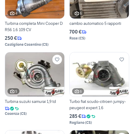
4
6
Turbina completa Mini Cooper D
cambio automatico 5 rapporti
R56 1.6 109 CV
700 €
250 €
Rose
(
CS
)
Castiglione Cosentino
(
CS
)
5
6
Turbina suzuki samurai 1,9 td
Turbo fiat scudo-citroen jumpy-
peugeot expert 1.6
Cosenza
(
CS
)
285 €
Rogliano
(
CS
)