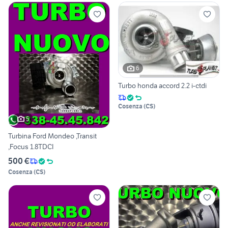
6
Turbo honda accord 2.2 i-ctdi
Cosenza
(
CS
)
5
Turbina Ford Mondeo ,Transit
,Focus 1.8TDCI
500 €
Cosenza
(
CS
)