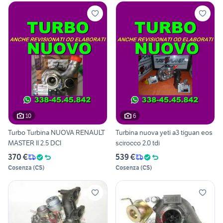
10
6
Turbo Turbina NUOVA RENAULT
Turbina nuova yeti a3 tiguan eos
MASTER II 2.5 DCI
scirocco 2.0 tdi
370 €
539 €
Cosenza
(
CS
)
Cosenza
(
CS
)