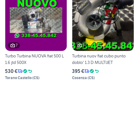
7
7
Turbo Turbina NUOVA fiat 500 L
Turbina nuov fiat cubo punto
1.6 jtd 500X
doblo' 1.3 D MULTIJET
530 €
395 €
Torano Castello
(
CS
)
Cosenza
(
CS
)