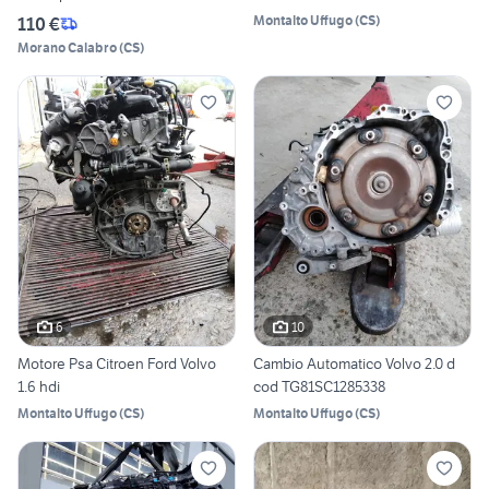
Montalto Uffugo
(
CS
)
110 €
Morano Calabro
(
CS
)
6
10
Motore Psa Citroen Ford Volvo
Cambio Automatico Volvo 2.0 d
1.6 hdi
cod TG81SC1285338
Montalto Uffugo
(
CS
)
Montalto Uffugo
(
CS
)