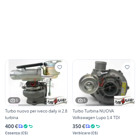
6
6
Turbo nuovo per iveco daily iii 2.8
Turbo Turbina NUOVA
turbina
Volkswagen Lupo 1.4 TDI
400 €
350 €
Cosenza
(
CS
)
Verbicaro
(
CS
)