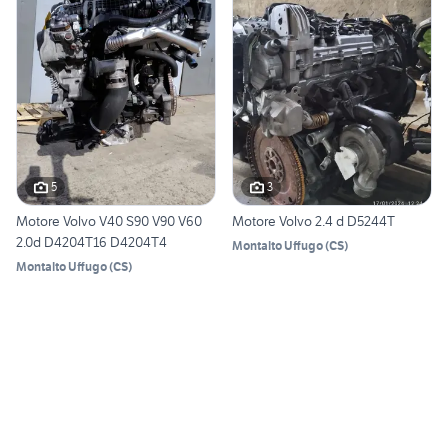
5
3
Motore Volvo V40 S90 V90 V60
Motore Volvo 2.4 d D5244T
2.0d D4204T16 D4204T4
Montalto Uffugo
(
CS
)
Montalto Uffugo
(
CS
)