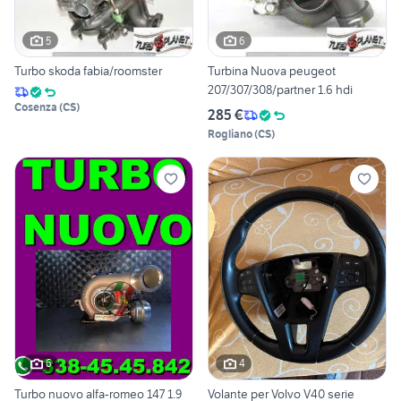
5
6
Turbo skoda fabia/roomster
Turbina Nuova peugeot
207/307/308/partner 1.6 hdi
Cosenza
(
CS
)
285 €
Rogliano
(
CS
)
6
4
Turbo nuovo alfa-romeo 147 1.9
Volante per Volvo V40 serie