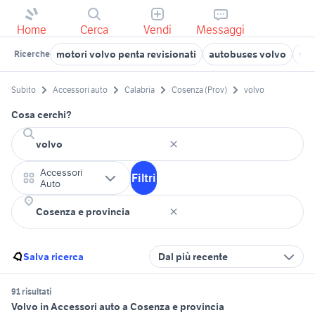
Home
Cerca
Vendi
Messaggi
motori volvo penta revisionati
autobuses volvo
vol
Ricerche
Subito
Accessori auto
Calabria
Cosenza (Prov)
volvo
Cosa cerchi?
Accessori
Filtri
Auto
Salva ricerca
Dal più recente
91 risultati
Volvo in Accessori auto a Cosenza e provincia