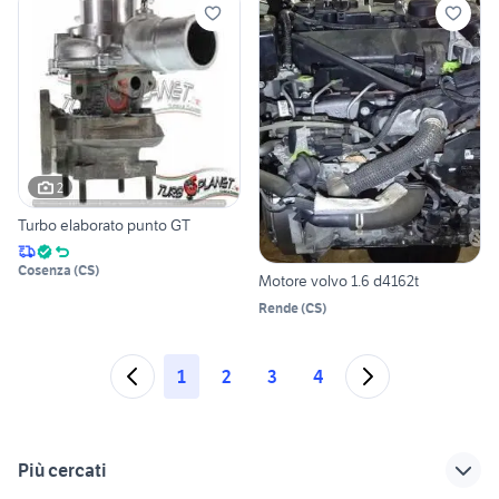
2
Turbo elaborato punto GT
Cosenza
(
CS
)
Motore volvo 1.6 d4162t
Rende
(
CS
)
1
2
3
4
Più cercati