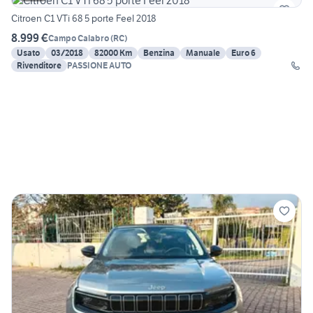
Citroen C1 VTi 68 5 porte Feel 2018
8.999 €
Campo Calabro
(
RC
)
Usato
03/2018
82000 Km
Benzina
Manuale
Euro 6
Rivenditore
PASSIONE AUTO