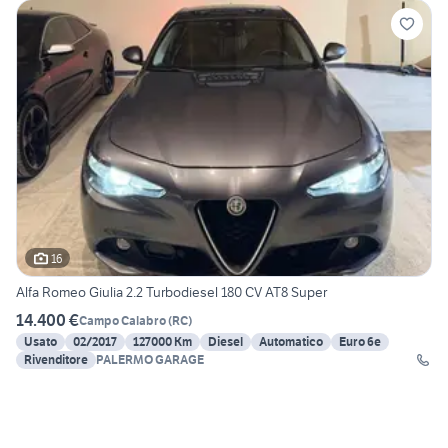
16
Alfa Romeo Giulia 2.2 Turbodiesel 180 CV AT8 Super
14.400 €
Campo Calabro
(
RC
)
Usato
02/2017
127000 Km
Diesel
Automatico
Euro 6e
Rivenditore
PALERMO GARAGE