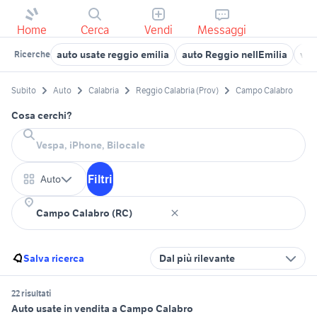
Home
Cerca
Vendi
Messaggi
auto usate reggio emilia
auto Reggio nellEmilia
vol
Ricerche
Subito
Auto
Calabria
Reggio Calabria (Prov)
Campo Calabro
Cosa cerchi?
Filtri
Auto
Salva ricerca
Dal più rilevante
22 risultati
Auto usate in vendita a Campo Calabro