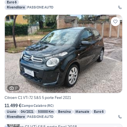
Euro 6
Rivenditore
PASSIONE AUTO
17
Citroen C1 VTi 72 S&S 5 porte Feel 2021
11.499 €
Campo Calabro
(
RC
)
Usato
04/2021
50000 Km
Benzina
Manuale
Euro 6
Rivenditore
PASSIONE AUTO
18