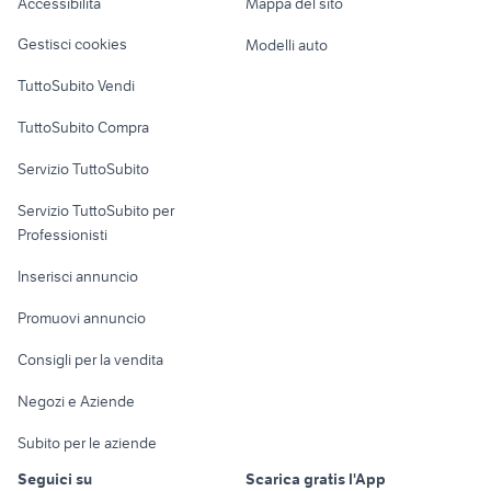
Accessibilità
Mappa del sito
rivista al volante collezionismo
maltipoo verona
Loft, mansarde e
Veicoli commerciali
altro
Gestisci cookies
Modelli auto
Case vacanza
TuttoSubito Vendi
Uffici e Locali
TuttoSubito Compra
commerciali
Servizio TuttoSubito
elettronica
per la casa e la
sports e hobby
Servizio TuttoSubito per
persona
Informatica
Animali
Professionisti
Arredamento e
Console e
Accessori per
Casalinghi
Inserisci annuncio
Videogiochi
animali
Elettrodomestici
Promuovi annuncio
Audio/Video
Musica e Film
Giardino e Fai da te
Consigli per la vendita
Fotografia
Libri e Riviste
Abbigliamento e
Negozi e Aziende
Telefonia
Strumenti Musicali
Accessori
Subito per le aziende
Sports
Tutto per i bambini
Seguici su
Scarica gratis l'App