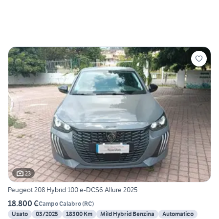
23
Peugeot 208 Hybrid 100 e-DCS6 Allure 2025
18.800 €
Campo Calabro
(
RC
)
Usato
03/2025
18300 Km
Mild Hybrid Benzina
Automatico