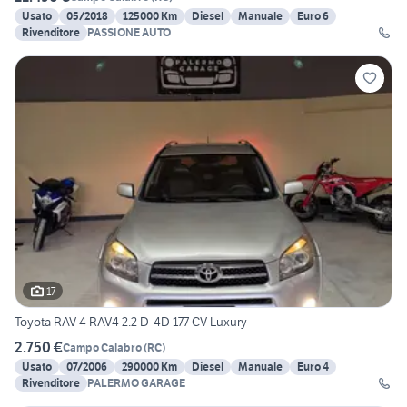
Usato
05/2018
125000 Km
Diesel
Manuale
Euro 6
Rivenditore
PASSIONE AUTO
17
Toyota RAV 4 RAV4 2.2 D-4D 177 CV Luxury
2.750 €
Campo Calabro
(
RC
)
Usato
07/2006
290000 Km
Diesel
Manuale
Euro 4
Rivenditore
PALERMO GARAGE