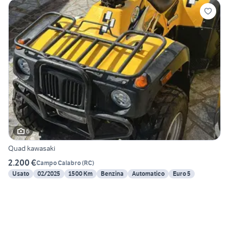
6
Quad kawasaki
2.200 €
Campo Calabro
(
RC
)
Usato
02/2025
1500 Km
Benzina
Automatico
Euro 5