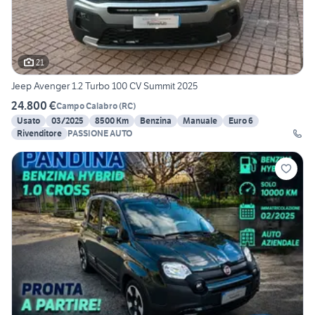
21
Jeep Avenger 1.2 Turbo 100 CV Summit 2025
24.800 €
Campo Calabro
(
RC
)
Usato
03/2025
8500 Km
Benzina
Manuale
Euro 6
Rivenditore
PASSIONE AUTO