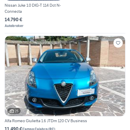
Nissan Juke 1.0 DIG-T 114 Dct N-
Connecta
14.790 €
Autobroker
25
Alfa Romeo Giulietta 1.6 JTDm 120 CV Business
11.490 €
Campo Calabro
(
RC
)