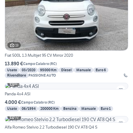
19
Fiat 500L 1.3 Multijet 95 CV Mirror 2020
13.890 €
Campo Calabro
(
RC
)
Usato
03/2020
95000 Km
Diesel
Manuale
Euro 6
Rivenditore
PASSIONE AUTO
6
Panda 4x4 ASI
4.000 €
Campo Calabro
(
RC
)
Usato
06/1994
200000 Km
Benzina
Manuale
Euro 1
22
Alfa Romeo Stelvio 2.2 Turbodiesel 190 CV AT8 Q4 S