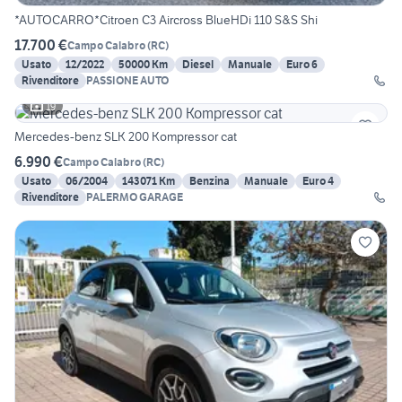
*AUTOCARRO*Citroen C3 Aircross BlueHDi 110 S&S Shi
17.700 €
Campo Calabro
(
RC
)
Usato
12/2022
50000 Km
Diesel
Manuale
Euro 6
Rivenditore
PASSIONE AUTO
19
Mercedes-benz SLK 200 Kompressor cat
6.990 €
Campo Calabro
(
RC
)
Usato
06/2004
143071 Km
Benzina
Manuale
Euro 4
Rivenditore
PALERMO GARAGE