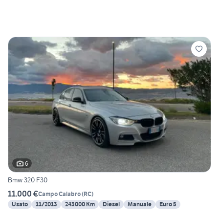
6
Bmw 320 F30
11.000 €
Campo Calabro
(
RC
)
Usato
11/2013
243000 Km
Diesel
Manuale
Euro 5