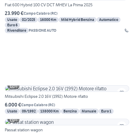
Fiat 600 Hybrid 100 CV DCT MHEV La Prima 2025
23.990 €
Campo Calabro
(
RC
)
Usato
02/2025
16000 Km
Mild Hybrid Benzina
Automatico
Euro 6
Rivenditore
PASSIONE AUTO
6
Mitsubishi Eclipse 2.0 16V (1992) Motore rifatto
6.000 €
Campo Calabro
(
RC
)
Usato
09/1992
138000 Km
Benzina
Manuale
Euro 1
6
Passat station wagon