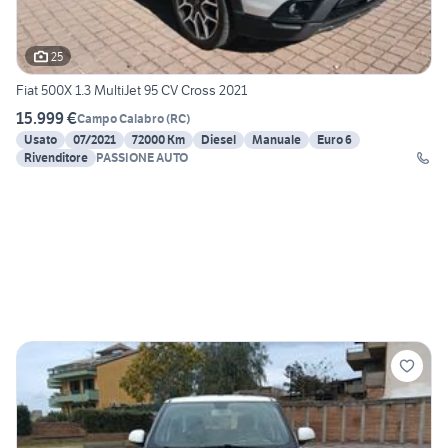
25
Fiat 500X 1.3 MultiJet 95 CV Cross 2021
15.999 €
Campo Calabro
(
RC
)
Usato
07/2021
72000 Km
Diesel
Manuale
Euro 6
Rivenditore
PASSIONE AUTO