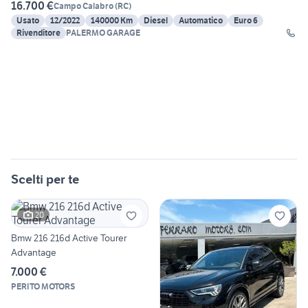
16.700 €
Campo Calabro
(
RC
)
Usato
12/2022
140000 Km
Diesel
Automatico
Euro 6
Rivenditore
PALERMO GARAGE
Scelti per te
20
Bmw 216 216d Active Tourer
Advantage
7.000 €
PERITO MOTORS