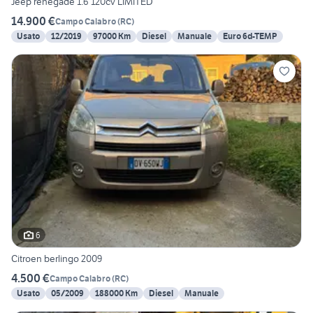
Jeep renegade 1.6 120cv LIMITED
14.900 €
Campo Calabro
(
RC
)
Usato
12/2019
97000 Km
Diesel
Manuale
Euro 6d-TEMP
6
Citroen berlingo 2009
4.500 €
Campo Calabro
(
RC
)
Usato
05/2009
188000 Km
Diesel
Manuale