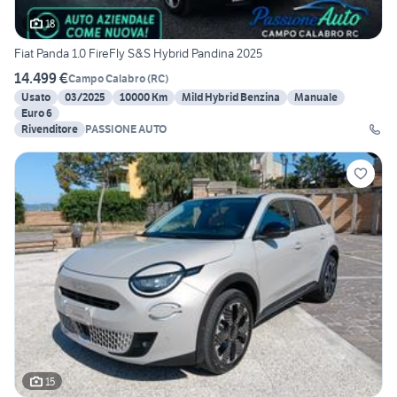
18
Fiat Panda 1.0 FireFly S&S Hybrid Pandina 2025
14.499 €
Campo Calabro
(
RC
)
Usato
03/2025
10000 Km
Mild Hybrid Benzina
Manuale
Euro 6
Rivenditore
PASSIONE AUTO
15