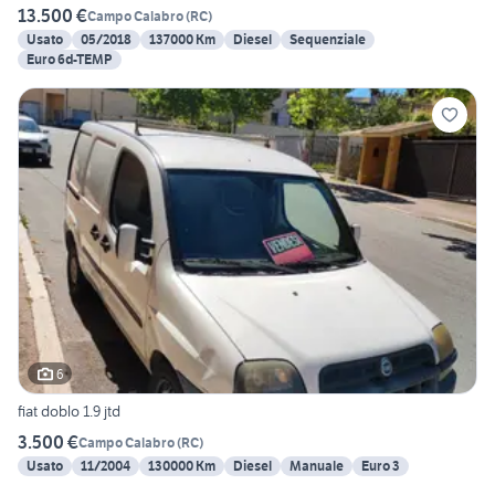
13.500 €
Campo Calabro
(
RC
)
Usato
05/2018
137000 Km
Diesel
Sequenziale
Euro 6d-TEMP
6
fiat doblo 1.9 jtd
3.500 €
Campo Calabro
(
RC
)
Usato
11/2004
130000 Km
Diesel
Manuale
Euro 3