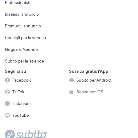
Informatica
Animali
Professionisti
Arredamento e
Console e
Accessori per
Casalinghi
Inserisci annuncio
Videogiochi
animali
Elettrodomestici
Promuovi annuncio
Audio/Video
Musica e Film
Giardino e Fai da te
Consigli per la vendita
Fotografia
Libri e Riviste
Abbigliamento e
Negozi e Aziende
Telefonia
Strumenti Musicali
Accessori
Subito per le aziende
Sports
Tutto per i bambini
Seguici su
Scarica gratis l'App
Biciclette
Facebook
Subito per Android
Collezionismo
TikTok
Subito per iOS
Instagram
YouTube