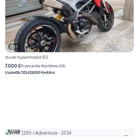
5
ducati hypermotard 821
7.000 €
Francavilla Marittima
(
CS
)
Usato
06/2014
26000 Km
Altro
5