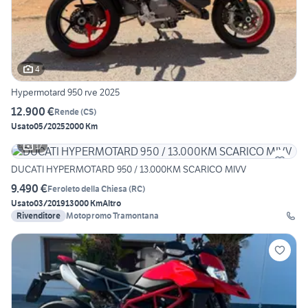
4
Hypermotard 950 rve 2025
12.900 €
Rende
(
CS
)
Usato
05/2025
2000 Km
17
DUCATI HYPERMOTARD 950 / 13.000KM SCARICO MIVV
9.490 €
Feroleto della Chiesa
(
RC
)
Usato
03/2019
13000 Km
Altro
Rivenditore
Motopromo Tramontana