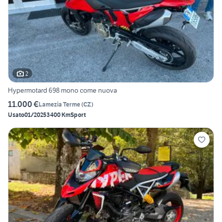
2
Hypermotard 698 mono come nuova
11.000 €
Lamezia Terme
(
CZ
)
Usato
01/2025
3400 Km
Sport