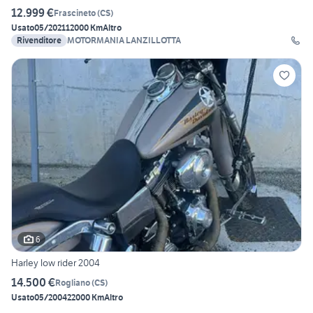
12.999 €
Frascineto
(
CS
)
Usato
05/2021
12000 Km
Altro
Rivenditore
MOTORMANIA LANZILLOTTA
6
Harley low rider 2004
14.500 €
Rogliano
(
CS
)
Usato
05/2004
22000 Km
Altro