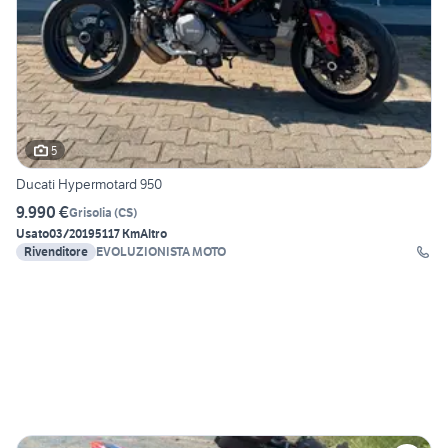
5
Ducati Hypermotard 950
9.990 €
Grisolia
(
CS
)
Usato
03/2019
5117 Km
Altro
Rivenditore
EVOLUZIONISTA MOTO