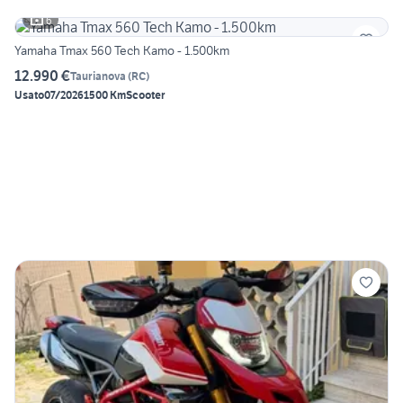
6
Yamaha Tmax 560 Tech Kamo - 1.500km
12.990 €
Taurianova
(
RC
)
Usato
07/2026
1500 Km
Scooter