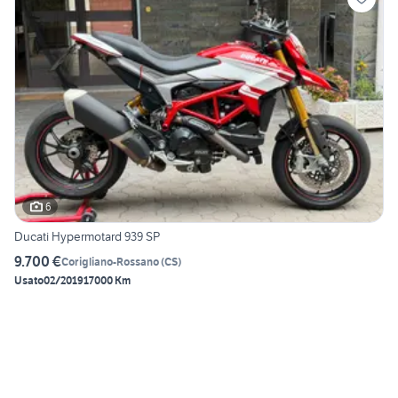
6
Ducati Hypermotard 939 SP
9.700 €
Corigliano-Rossano
(
CS
)
Usato
02/2019
17000 Km