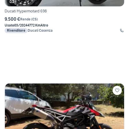
4
Ducati Hypermotard 698
9.500 €
Rende
(
CS
)
Usato
03/2024
4772 Km
Altro
Rivenditore
Ducati Cosenza