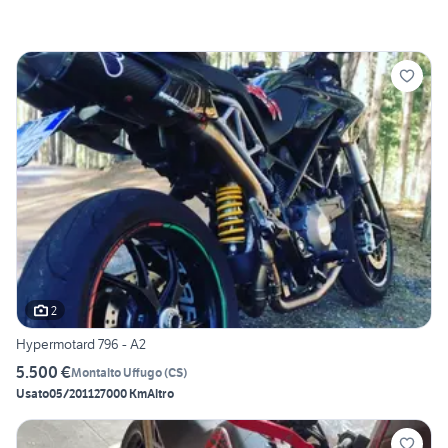
2
Hypermotard 796 - A2
5.500 €
Montalto Uffugo
(
CS
)
Usato
05/2011
27000 Km
Altro