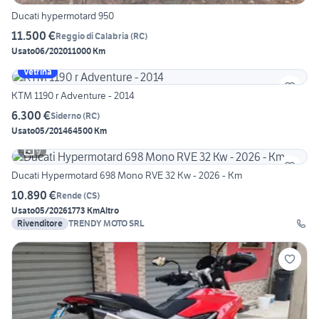
Ducati hypermotard 950
11.500 €
Reggio di Calabria
(
RC
)
Usato
06/2020
11000 Km
Vetrina
KTM 1190 r Adventure - 2014
6.300 €
Siderno
(
RC
)
Usato
05/2014
64500 Km
9
Ducati Hypermotard 698 Mono RVE 32 Kw - 2026 - Km
10.890 €
Rende
(
CS
)
Usato
05/2026
1773 Km
Altro
Rivenditore
TRENDY MOTO SRL