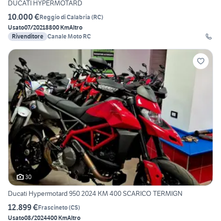
DUCATI HYPERMOTARD
10.000 €
Reggio di Calabria
(
RC
)
Usato
07/2021
8800 Km
Altro
Rivenditore
Canale Moto RC
30
Ducati Hypermotard 950 2024 KM 400 SCARICO TERMIGN
12.899 €
Frascineto
(
CS
)
Usato
08/2024
400 Km
Altro