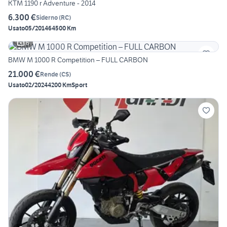
KTM 1190 r Adventure - 2014
6.300 €
Siderno
(
RC
)
Usato
05/2014
64500 Km
6
BMW M 1000 R Competition – FULL CARBON
21.000 €
Rende
(
CS
)
Usato
02/2024
4200 Km
Sport