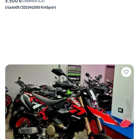
5.500 €
Cosenza
(
CS
)
Usato
05/2010
41000 Km
Sport