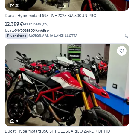
30
Ducati Hypermotard 698 RVE 2025 KM 500UNIPRÒ
12.399 €
Frascineto
(
CS
)
Usato
04/2025
500 Km
Altro
Rivenditore
MOTORMANIA LANZILLOTTA
30
Ducati Hypermotard 950 SP FULL SCARICO ZARD +OPTIO