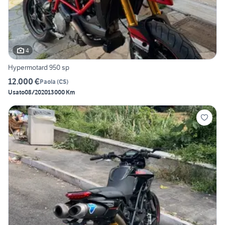
4
Hypermotard 950 sp
12.000 €
Paola
(
CS
)
Usato
08/2020
13000 Km