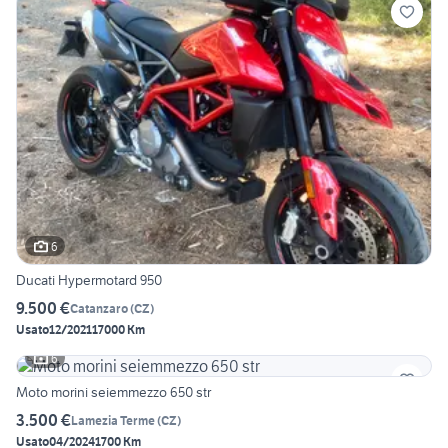
6
Ducati Hypermotard 950
9.500 €
Catanzaro
(
CZ
)
Usato
12/2021
17000 Km
6
Moto morini seiemmezzo 650 str
3.500 €
Lamezia Terme
(
CZ
)
Usato
04/2024
1700 Km