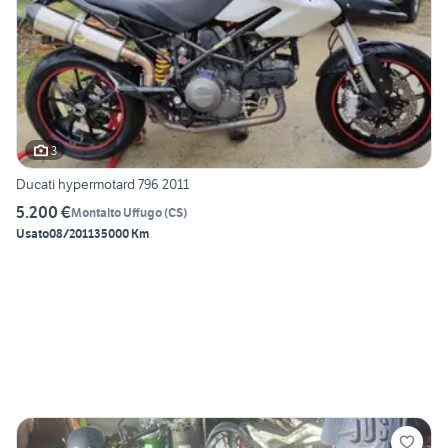
3
Ducati hypermotard 796 2011
5.200 €
Montalto Uffugo
(
CS
)
Usato
08/2011
35000 Km