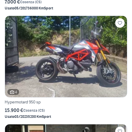
7.000 €
Cosenza
(
CS
)
Usato
05/2017
36000 Km
Sport
4
Hypermotard 950 sp
15.900 €
Cosenza
(
CS
)
Usato
03/2023
5200 Km
Sport