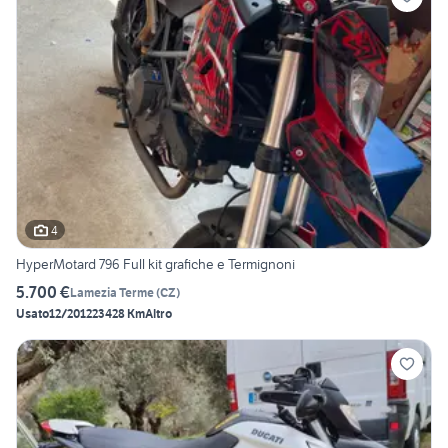
4
HyperMotard 796 Full kit grafiche e Termignoni
5.700 €
Lamezia Terme
(
CZ
)
Usato
12/2012
23428 Km
Altro