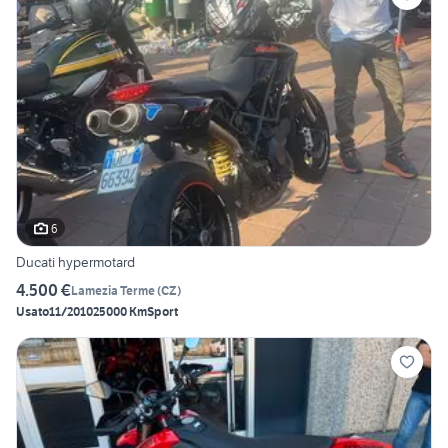
6
Ducati hypermotard
4.500 €
Lamezia Terme
(
CZ
)
Usato
11/2010
25000 Km
Sport