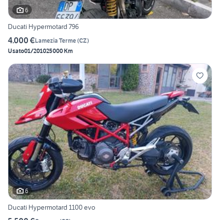
6
Ducati Hypermotard 796
4.000 €
Lamezia Terme
(
CZ
)
Usato
01/2010
25000 Km
6
Ducati Hypermotard 1100 evo