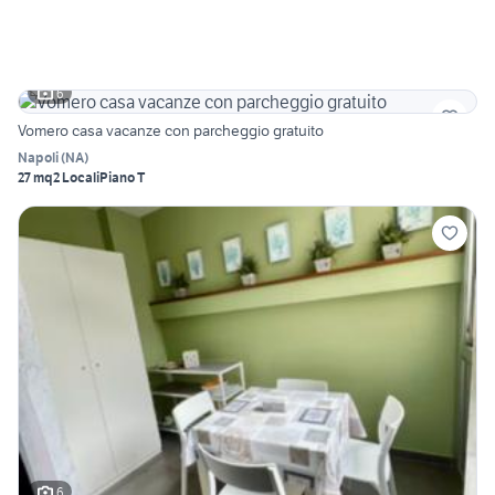
6
Vomero casa vacanze con parcheggio gratuito
Napoli
(
NA
)
27 mq
2 Locali
Piano T
6