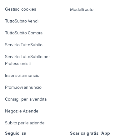
Veicoli commerciali
affitto case vacanza Barletta
altro
appartamenti moena
Gestisci cookies
Modelli auto
Andria Trani provincia
Case vacanza
TuttoSubito Vendi
Uffici e Locali
TuttoSubito Compra
commerciali
Servizio TuttoSubito
elettronica
per la casa e la
sports e hobby
Servizio TuttoSubito per
persona
Informatica
Animali
Professionisti
Arredamento e
Console e
Accessori per
Casalinghi
Inserisci annuncio
Videogiochi
animali
Elettrodomestici
Promuovi annuncio
Audio/Video
Musica e Film
Giardino e Fai da te
Consigli per la vendita
Fotografia
Libri e Riviste
Abbigliamento e
Negozi e Aziende
Telefonia
Strumenti Musicali
Accessori
Subito per le aziende
Sports
Tutto per i bambini
Seguici su
Scarica gratis l'App
Biciclette