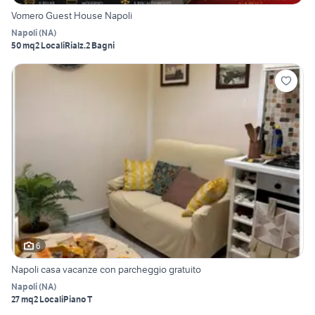
Vomero Guest House Napoli
Napoli
(
NA
)
50 mq
2 Locali
Rialz.
2 Bagni
6
Napoli casa vacanze con parcheggio gratuito
Napoli
(
NA
)
27 mq
2 Locali
Piano T