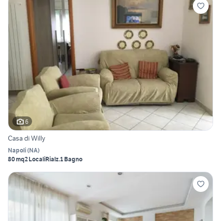
6
Casa di Willy
Napoli
(
NA
)
80 mq
2 Locali
Rialz.
1 Bagno