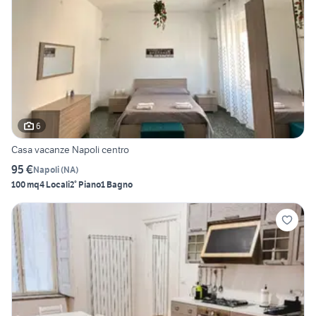
6
Casa vacanze Napoli centro
95 €
Napoli
(
NA
)
100 mq
4 Locali
2° Piano
1 Bagno