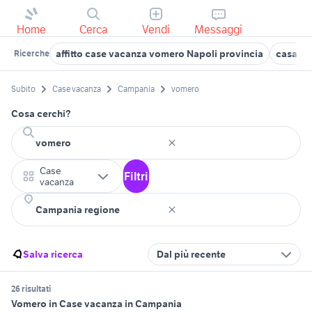
Home
Cerca
Vendi
Messaggi
affitto case vacanza vomero Napoli provincia
casa va
Ricerche
Subito
Case vacanza
Campania
vomero
Cosa cerchi?
Case
Filtri
vacanza
Salva ricerca
Dal più recente
26 risultati
Vomero in Case vacanza in Campania