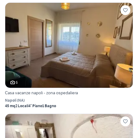
6
Casa vacanze napoli - zona ospedaliera
Napoli
(
NA
)
45 mq
2 Locali
4° Piano
1 Bagno