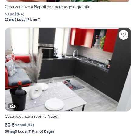
Casa vacanze a Napoli con parcheggio gratuito
Napoli
(
NA
)
27 mq
2 Locali
Piano T
6
Casa vacanze a room a Napoli
80 €
Napoli
(
NA
)
80 mq
5 Locali
3° Piano
2 Bagni