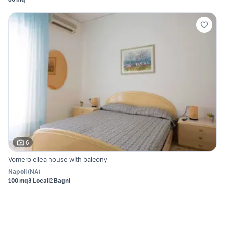
6
Vomero cilea house with balcony
Napoli
(
NA
)
100 mq
3 Locali
2 Bagni