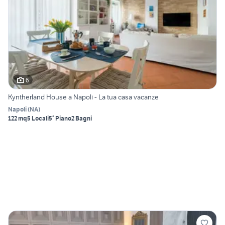
6
Kyntherland House a Napoli - La tua casa vacanze
Napoli
(
NA
)
122 mq
5 Locali
5° Piano
2 Bagni