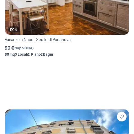
6
Vacanze a Napoli Sedile di Portanova
90 €
Napoli
(
NA
)
80 mq
3 Locali
1° Piano
2 Bagni