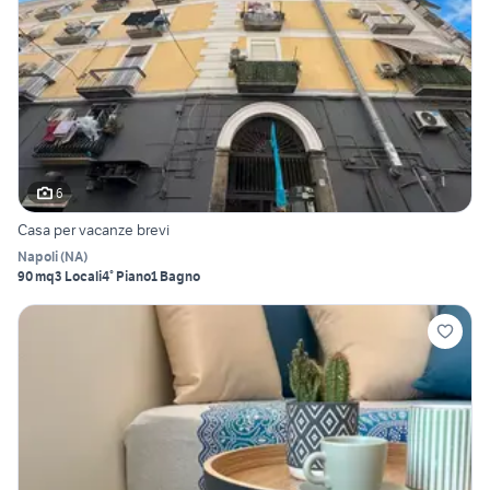
6
Casa per vacanze brevi
Napoli
(
NA
)
90 mq
3 Locali
4° Piano
1 Bagno