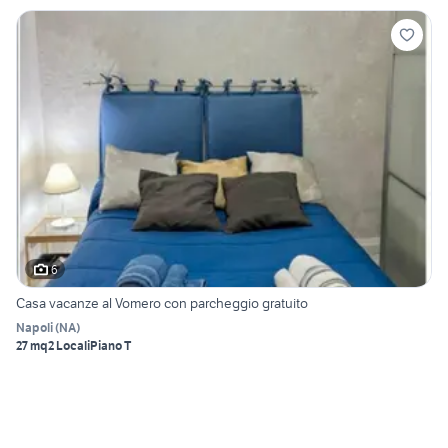
6
Casa vacanze al Vomero con parcheggio gratuito
Napoli
(
NA
)
27 mq
2 Locali
Piano T