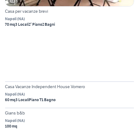
5
Casa per vacanze brevi
Napoli
(
NA
)
70 mq
3 Locali
2° Piano
2 Bagni
6
Casa Vacanze Independent House Vomero
Napoli
(
NA
)
60 mq
3 Locali
Piano T
1 Bagno
6
Gians b&b
Napoli
(
NA
)
100 mq