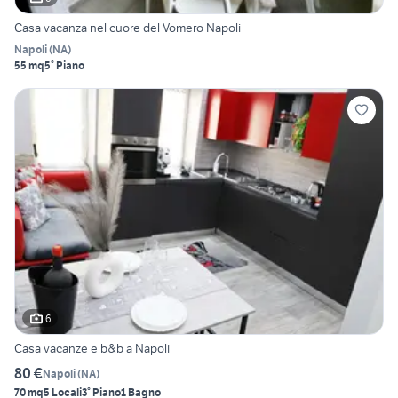
Casa vacanza nel cuore del Vomero Napoli
Napoli
(
NA
)
55 mq
5° Piano
6
Casa vacanze e b&b a Napoli
80 €
Napoli
(
NA
)
70 mq
5 Locali
3° Piano
1 Bagno