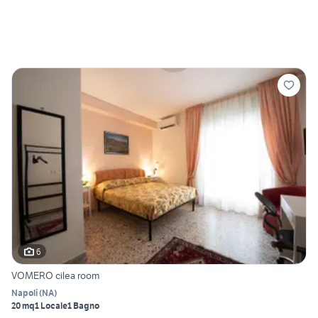
6
VOMERO cilea room
Napoli
(
NA
)
20 mq
1 Locale
1 Bagno