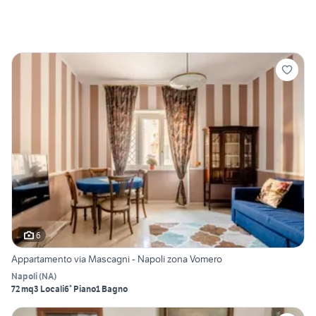
6
Appartamento via Mascagni - Napoli zona Vomero
Napoli
(
NA
)
72 mq
3 Locali
6° Piano
1 Bagno