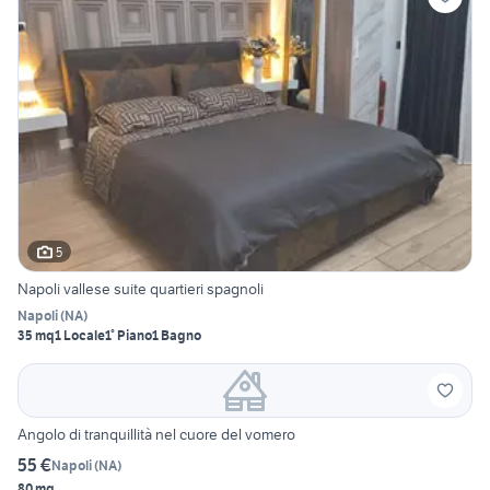
5
Napoli vallese suite quartieri spagnoli
Napoli
(
NA
)
35 mq
1 Locale
1° Piano
1 Bagno
Angolo di tranquillità nel cuore del vomero
55 €
Napoli
(
NA
)
80 mq