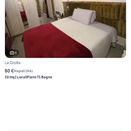
6
La Grotta
80 €
Napoli
(
NA
)
30 mq
2 Locali
Piano T
1 Bagno