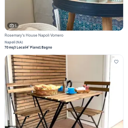
6
Rosemary's House Napoli Vomero
Napoli
(
NA
)
70 mq
3 Locali
4° Piano
1 Bagno