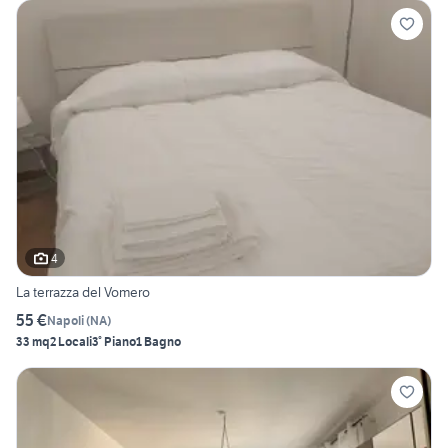
4
La terrazza del Vomero
55 €
Napoli
(
NA
)
33 mq
2 Locali
3° Piano
1 Bagno