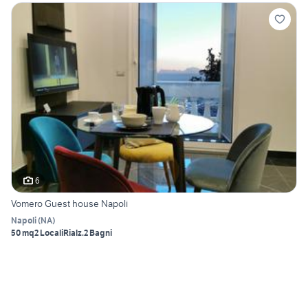
6
Vomero Guest house Napoli
Napoli
(
NA
)
50 mq
2 Locali
Rialz.
2 Bagni