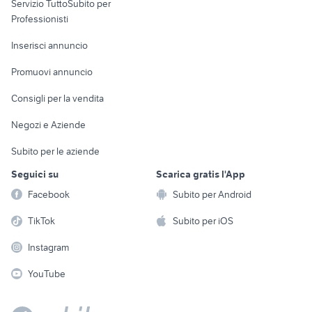
Servizio TuttoSubito per
persona
Informatica
Animali
Professionisti
Arredamento e
Console e
Accessori per
Casalinghi
Inserisci annuncio
Videogiochi
animali
Elettrodomestici
Promuovi annuncio
Audio/Video
Musica e Film
Giardino e Fai da te
Consigli per la vendita
Fotografia
Libri e Riviste
Abbigliamento e
Negozi e Aziende
Telefonia
Strumenti Musicali
Accessori
Subito per le aziende
Sports
Tutto per i bambini
Seguici su
Scarica gratis l'App
Biciclette
Facebook
Subito per Android
Collezionismo
TikTok
Subito per iOS
Instagram
YouTube