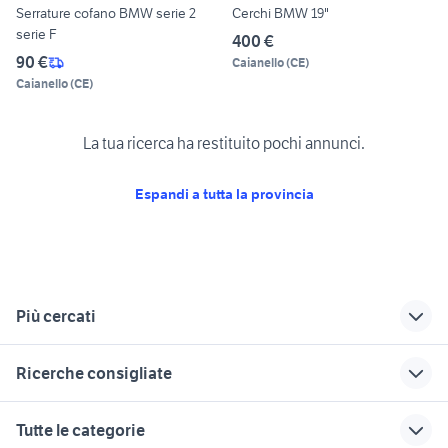
Serrature cofano BMW serie 2
Cerchi BMW 19"
serie F
400 €
90 €
Caianello
(
CE
)
Caianello
(
CE
)
La tua ricerca ha restituito pochi annunci.
Espandi a tutta la provincia
Più cercati
Correlati
Richerche simili
Suggerimenti
Ricerche consigliate
bmw 2002 turbo
bmw z4 usata
suzuki jimny diesel
lombardia
concessionari auto usate
moto BMW G 650
fiorino pick up
microcar auto
Tutte le categorie
lanciano
GS
specchietti
auto cabrio