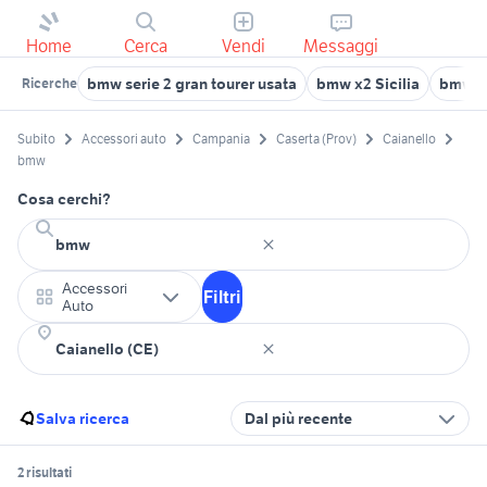
Home
Cerca
Vendi
Messaggi
bmw serie 2 gran tourer usata
bmw x2 Sicilia
bmw 5
Ricerche
Subito
Accessori auto
Campania
Caserta (Prov)
Caianello
bmw
Cosa cerchi?
Accessori
Filtri
Auto
Salva ricerca
Dal più recente
2 risultati