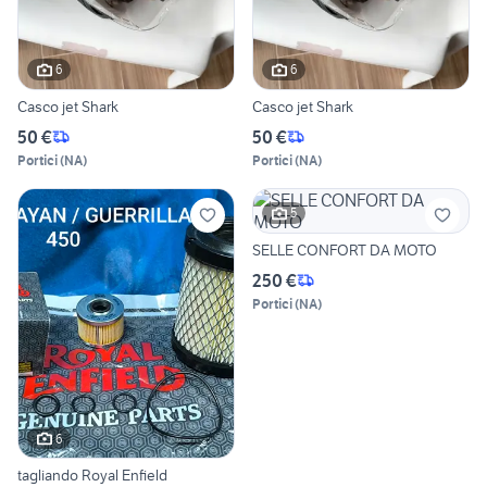
6
6
Casco jet Shark
Casco jet Shark
50 €
50 €
Portici
(
NA
)
Portici
(
NA
)
5
SELLE CONFORT DA MOTO
250 €
Portici
(
NA
)
6
tagliando Royal Enfield