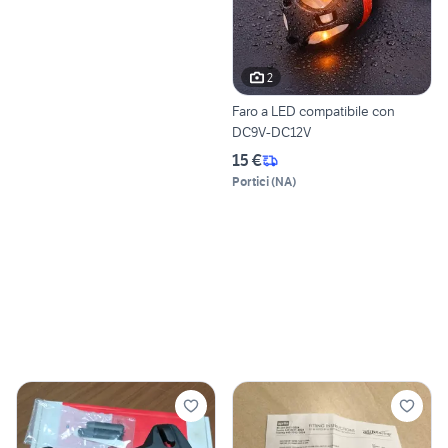
2
Faro a LED compatibile con
DC9V-DC12V
15 €
Portici
(
NA
)