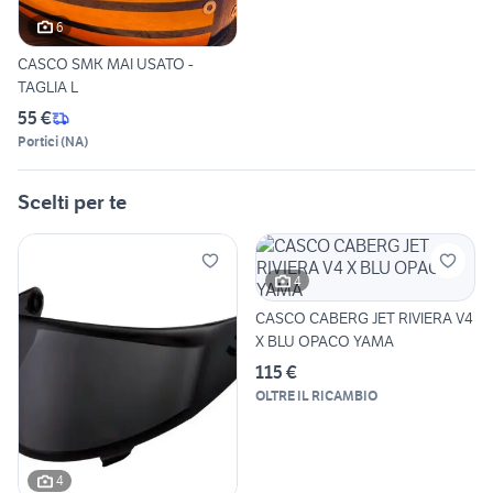
6
CASCO SMK MAI USATO -
TAGLIA L
55 €
Portici
(
NA
)
Scelti per te
4
CASCO CABERG JET RIVIERA V4
X BLU OPACO YAMA
115 €
OLTRE IL RICAMBIO
4