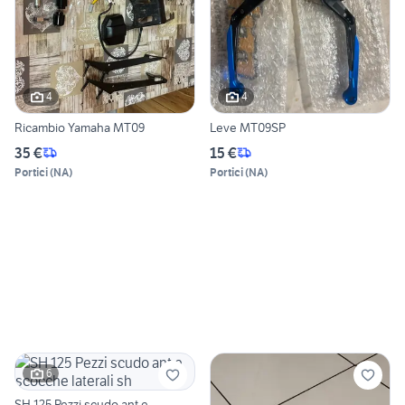
4
4
Ricambio Yamaha MT09
Leve MT09SP
35 €
15 €
Portici
(
NA
)
Portici
(
NA
)
6
SH 125 Pezzi scudo ant e