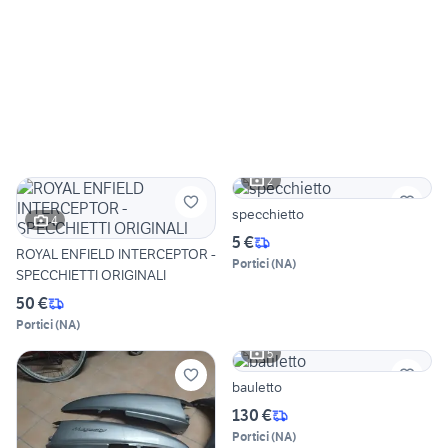
2
specchietto
4
5 €
ROYAL ENFIELD INTERCEPTOR -
Portici
(
NA
)
SPECCHIETTI ORIGINALI
50 €
Portici
(
NA
)
5
bauletto
130 €
Portici
(
NA
)