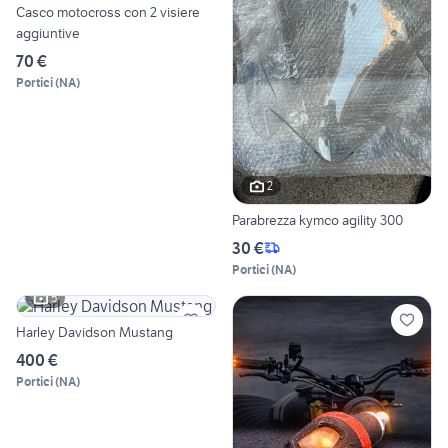
Casco motocross con 2 visiere
aggiuntive
70 €
Portici
(
NA
)
2
Parabrezza kymco agility 300
30 €
Portici
(
NA
)
5
Harley Davidson Mustang
400 €
Portici
(
NA
)