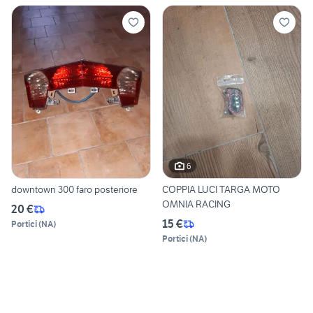
6
downtown 300 faro posteriore
COPPIA LUCI TARGA MOTO
OMNIA RACING
20 €
15 €
Portici
(
NA
)
Portici
(
NA
)