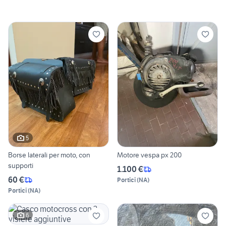
5
Borse laterali per moto, con
Motore vespa px 200
supporti
1.100 €
60 €
Portici
(
NA
)
Portici
(
NA
)
6