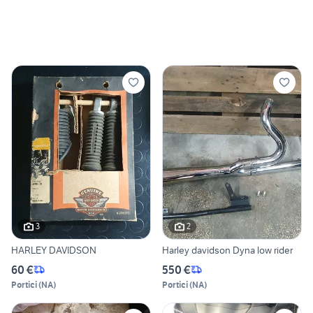
3
2
HARLEY DAVIDSON
Harley davidson Dyna low rider
60 €
550 €
Portici
(
NA
)
Portici
(
NA
)