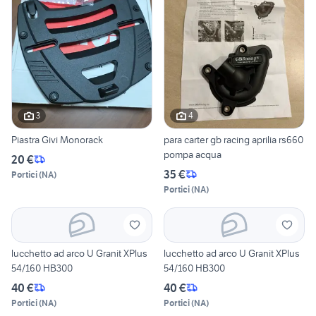
3
4
Piastra Givi Monorack
para carter gb racing aprilia rs660
pompa acqua
20 €
35 €
Portici
(
NA
)
Portici
(
NA
)
lucchetto ad arco U Granit XPlus
lucchetto ad arco U Granit XPlus
54/160 HB300
54/160 HB300
40 €
40 €
Portici
(
NA
)
Portici
(
NA
)