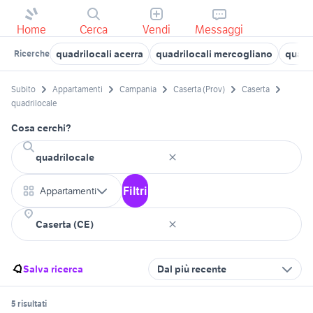
Home
Cerca
Vendi
Messaggi
quadrilocali acerra
quadrilocali mercogliano
quadr
Ricerche
Subito
Appartamenti
Campania
Caserta (Prov)
Caserta
quadrilocale
Cosa cerchi?
Filtri
Appartamenti
Salva ricerca
Dal più recente
5 risultati