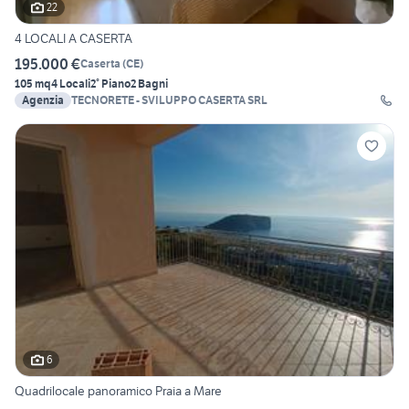
22
4 LOCALI A CASERTA
195.000 €
Caserta
(
CE
)
105 mq
4 Locali
2° Piano
2 Bagni
Agenzia
TECNORETE - SVILUPPO CASERTA SRL
6
Quadrilocale panoramico Praia a Mare