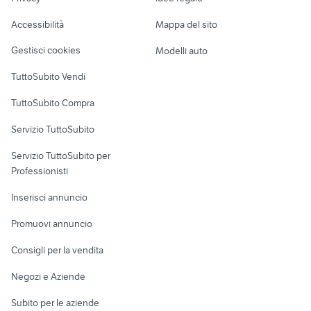
Garage e box
case in vendita a roma centro
appartamenti paese
Caravan e Camper
Accessibilità
Mappa del sito
Loft, mansarde e
Veicoli commerciali
altro
Gestisci cookies
Modelli auto
Case vacanza
TuttoSubito Vendi
Uffici e Locali
TuttoSubito Compra
commerciali
Servizio TuttoSubito
elettronica
per la casa e la
sports e hobby
Servizio TuttoSubito per
persona
Informatica
Animali
Professionisti
Arredamento e
Console e
Accessori per
Casalinghi
Inserisci annuncio
Videogiochi
animali
Elettrodomestici
Promuovi annuncio
Audio/Video
Musica e Film
Giardino e Fai da te
Consigli per la vendita
Fotografia
Libri e Riviste
Abbigliamento e
Negozi e Aziende
Telefonia
Strumenti Musicali
Accessori
Subito per le aziende
Sports