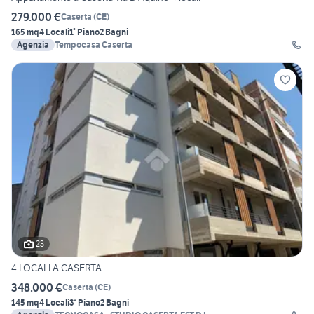
279.000 €
Caserta
(
CE
)
165 mq
4 Locali
1° Piano
2 Bagni
Agenzia
Tempocasa Caserta
23
4 LOCALI A CASERTA
348.000 €
Caserta
(
CE
)
145 mq
4 Locali
3° Piano
2 Bagni