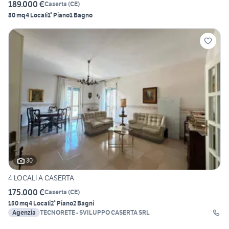
189.000 €
Caserta
(
CE
)
80 mq
4 Locali
1° Piano
1 Bagno
30
4 LOCALI A CASERTA
175.000 €
Caserta
(
CE
)
150 mq
4 Locali
2° Piano
2 Bagni
Agenzia
TECNORETE - SVILUPPO CASERTA SRL