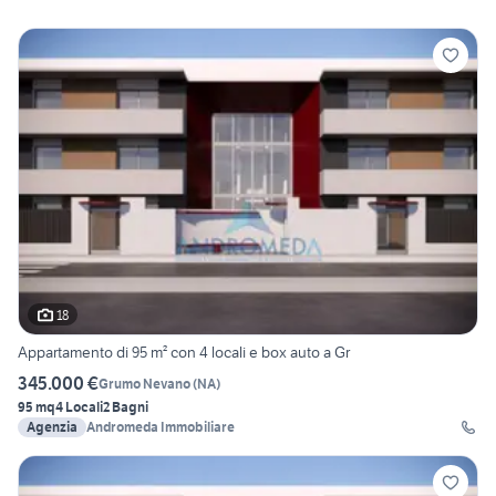
18
Appartamento di 95 m² con 4 locali e box auto a Gr
345.000 €
Grumo Nevano
(
NA
)
95 mq
4 Locali
2 Bagni
Agenzia
Andromeda Immobiliare