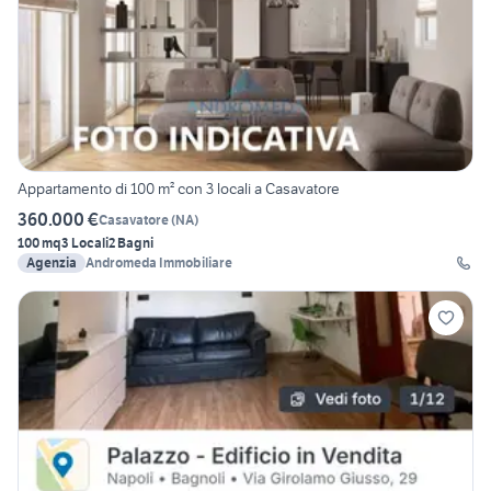
Appartamento di 100 m² con 3 locali a Casavatore
360.000 €
Casavatore
(
NA
)
100 mq
3 Locali
2 Bagni
Agenzia
Andromeda Immobiliare