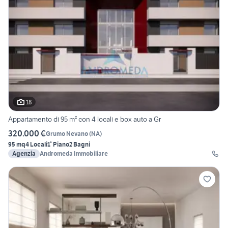
18
Appartamento di 95 m² con 4 locali e box auto a Gr
320.000 €
Grumo Nevano
(
NA
)
95 mq
4 Locali
1° Piano
2 Bagni
Agenzia
Andromeda Immobiliare