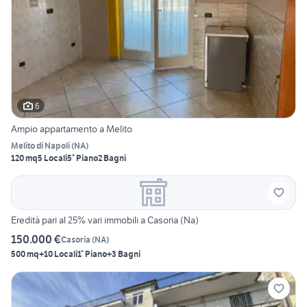
6
Ampio appartamento a Melito
Melito di Napoli
(
NA
)
120 mq
5 Locali
5° Piano
2 Bagni
Eredità pari al 25% vari immobili a Casoria (Na)
150.000 €
Casoria
(
NA
)
500 mq
+10 Locali
1° Piano
+3 Bagni