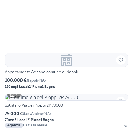
Appartamento Agnano comune di Napoli
100.000 €
Napoli
(
NA
)
120 mq
5 Locali
1° Piano
1 Bagno
21
S.Antimo Via dei Pioppi 2P 79000
79.000 €
Sant'Antimo
(
NA
)
70 mq
3 Locali
2° Piano
1 Bagno
Agenzia
La Casa Ideale