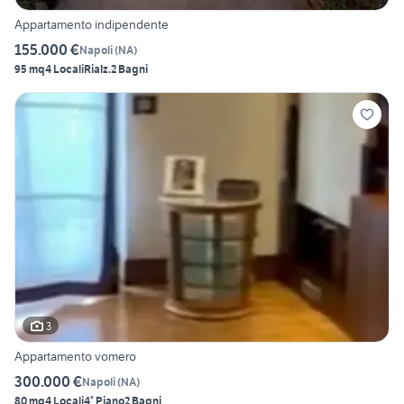
Appartamento indipendente
155.000 €
Napoli
(
NA
)
95 mq
4 Locali
Rialz.
2 Bagni
3
Appartamento vomero
300.000 €
Napoli
(
NA
)
80 mq
4 Locali
4° Piano
2 Bagni