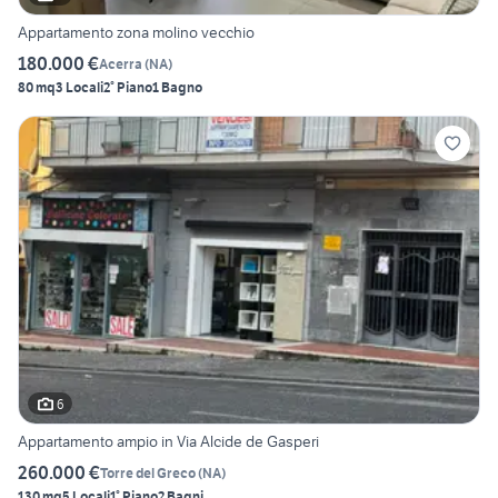
Appartamento zona molino vecchio
180.000 €
Acerra
(
NA
)
80 mq
3 Locali
2° Piano
1 Bagno
6
Appartamento ampio in Via Alcide de Gasperi
260.000 €
Torre del Greco
(
NA
)
130 mq
5 Locali
1° Piano
2 Bagni