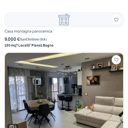
Casa montagna panoramica
9.000 €
Sant'Antimo
(
NA
)
150 mq
7 Locali
3° Piano
1 Bagno
6