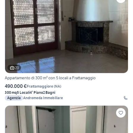
23
Appartamento di 300 m² con 5 locali a Frattamaggio
490.000 €
Frattamaggiore
(
NA
)
300 mq
5 Locali
4° Piano
2 Bagni
Agenzia
Andromeda Immobiliare