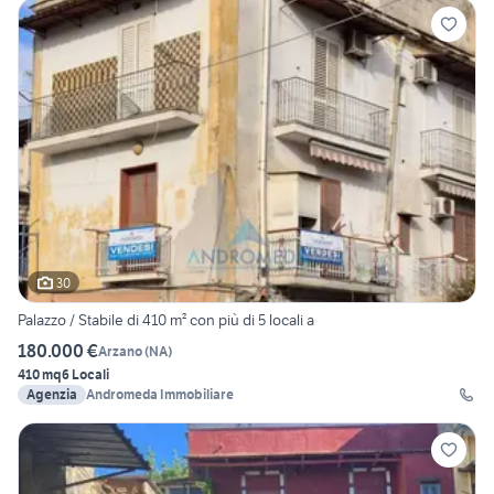
30
Palazzo / Stabile di 410 m² con più di 5 locali a
180.000 €
Arzano
(
NA
)
410 mq
6 Locali
Agenzia
Andromeda Immobiliare