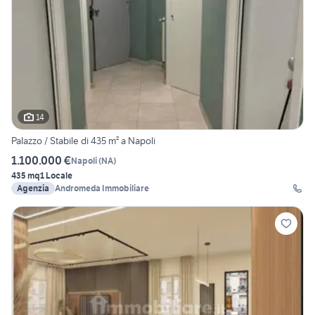
14
Palazzo / Stabile di 435 m² a Napoli
1.100.000 €
Napoli
(
NA
)
435 mq
1 Locale
Agenzia
Andromeda Immobiliare