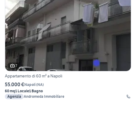
7
Appartamento di 60 m² a Napoli
55.000 €
Napoli
(
NA
)
60 mq
1 Locale
1 Bagno
Agenzia
Andromeda Immobiliare