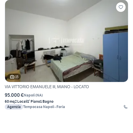
15
VIA VITTORIO EMANUELE III, MIANO - LOCATO
95.000 €
Napoli
(
NA
)
60 mq
2 Locali
1° Piano
1 Bagno
Agenzia
Tempocasa Napoli - Foria