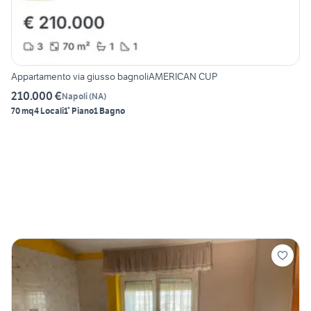
Appartamento via giusso bagnoliAMERICAN CUP
210.000 €
Napoli
(
NA
)
70 mq
4 Locali
1° Piano
1 Bagno