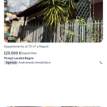
17
Appartamento di 70 m² a Napoli
120.000 €
Napoli
(
NA
)
70 mq
1 Locale
1 Bagno
Agenzia
Andromeda Immobiliare