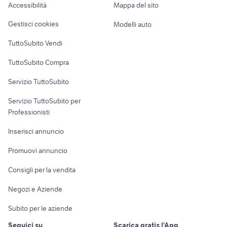
Accessibilità
Mappa del sito
vendita appartamenti Butera
Loft, mansarde e
affitto sulmona
Veicoli commerciali
altro
Gestisci cookies
Modelli auto
Case vacanza
TuttoSubito Vendi
Uffici e Locali
TuttoSubito Compra
commerciali
Servizio TuttoSubito
elettronica
per la casa e la
sports e hobby
Servizio TuttoSubito per
persona
Informatica
Animali
Professionisti
Arredamento e
Console e
Accessori per
Casalinghi
Inserisci annuncio
Videogiochi
animali
Elettrodomestici
Promuovi annuncio
Audio/Video
Musica e Film
Giardino e Fai da te
Consigli per la vendita
Fotografia
Libri e Riviste
Abbigliamento e
Negozi e Aziende
Telefonia
Strumenti Musicali
Accessori
Subito per le aziende
Sports
Tutto per i bambini
Seguici su
Scarica gratis l'App