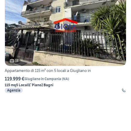
14
Appartamento di 115 m² con 5 locali a Giugliano in
119.999 €
Giugliano in Campania
(
NA
)
115 mq
5 Locali
1° Piano
2 Bagni
Agenzia