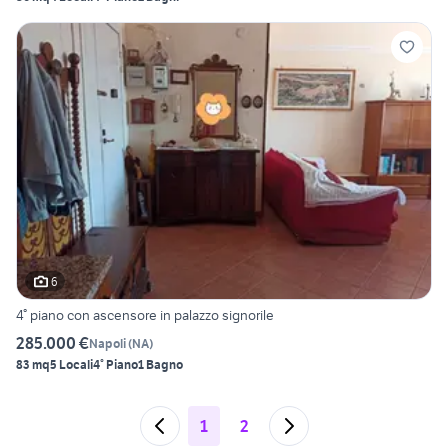
6
4° piano con ascensore in palazzo signorile
285.000 €
Napoli
(
NA
)
83 mq
5 Locali
4° Piano
1 Bagno
1
2