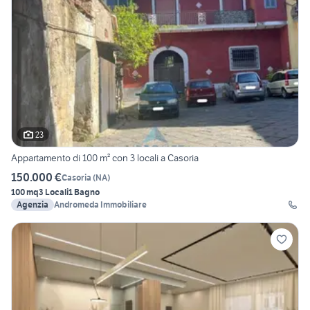
23
Appartamento di 100 m² con 3 locali a Casoria
150.000 €
Casoria
(
NA
)
100 mq
3 Locali
1 Bagno
Agenzia
Andromeda Immobiliare