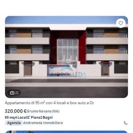
21
Appartamento di 95 m² con 4 locali e box auto a Gr
320.000 €
Grumo Nevano
(
NA
)
95 mq
4 Locali
1° Piano
2 Bagni
Agenzia
Andromeda Immobiliare