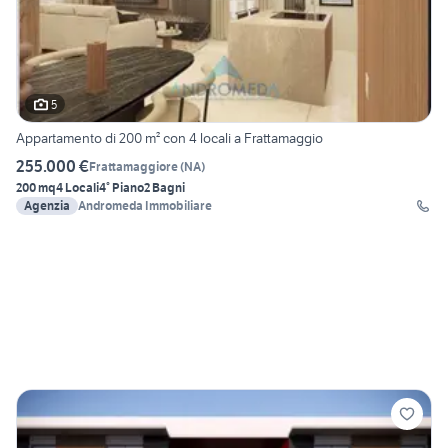
5
Appartamento di 200 m² con 4 locali a Frattamaggio
255.000 €
Frattamaggiore
(
NA
)
200 mq
4 Locali
4° Piano
2 Bagni
Agenzia
Andromeda Immobiliare