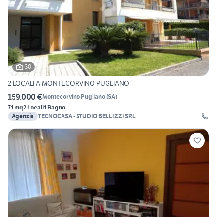
30
2 LOCALI A MONTECORVINO PUGLIANO
159.000 €
Montecorvino Pugliano
(
SA
)
71 mq
2 Locali
1 Bagno
Agenzia
TECNOCASA - STUDIO BELLIZZI SRL