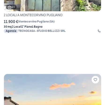
23
2 LOCALI A MONTECORVINO PUGLIANO
11.900 €
Montecorvino Pugliano
(
SA
)
30 mq
2 Locali
2° Piano
1 Bagno
Agenzia
TECNOCASA - STUDIO BELLIZZI SRL