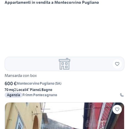
Appartamenti in vendita a Montecorvino Pugliano
Mansarda con box
600 €
Montecorvino Pugliano
(
SA
)
70 mq
2 Locali
4° Piano
1 Bagno
Agenzia
Frimm Pontecagnano