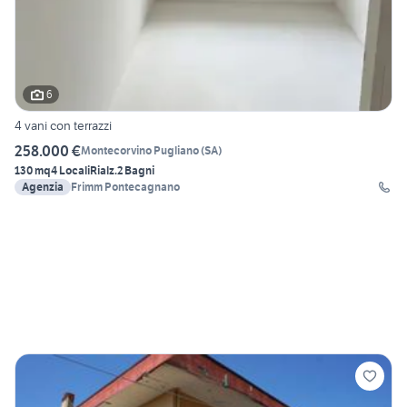
6
4 vani con terrazzi
258.000 €
Montecorvino Pugliano
(
SA
)
130 mq
4 Locali
Rialz.
2 Bagni
Agenzia
Frimm Pontecagnano