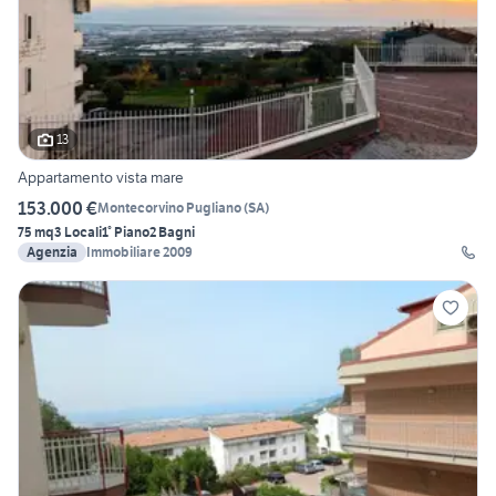
13
Appartamento vista mare
153.000 €
Montecorvino Pugliano
(
SA
)
75 mq
3 Locali
1° Piano
2 Bagni
Agenzia
Immobiliare 2009