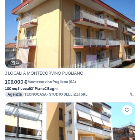
18
3 LOCALI A MONTECORVINO PUGLIANO
109.000 €
Montecorvino Pugliano
(
SA
)
100 mq
3 Locali
3° Piano
2 Bagni
Agenzia
TECNOCASA - STUDIO BELLIZZI SRL