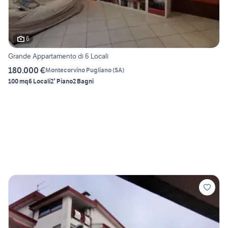
6
Grande Appartamento di 6 Locali
180.000 €
Montecorvino Pugliano
(
SA
)
100 mq
6 Locali
2° Piano
2 Bagni