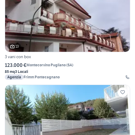
13
3 vani con box
123.000 €
Montecorvino Pugliano
(
SA
)
85 mq
3 Locali
Agenzia
Frimm Pontecagnano