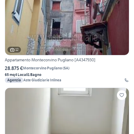
12
Appartamento Montecorvino Pugliano [A4347930]
28.875 €
Montecorvino Pugliano
(
SA
)
65 mq
4 Locali
1 Bagno
Agenzia
Aste Giudiziarie Inlinea