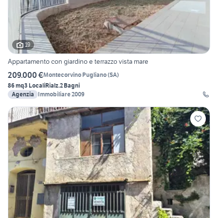
19
Appartamento con giardino e terrazzo vista mare
209.000 €
Montecorvino Pugliano
(
SA
)
86 mq
3 Locali
Rialz.
2 Bagni
Agenzia
Immobiliare 2009