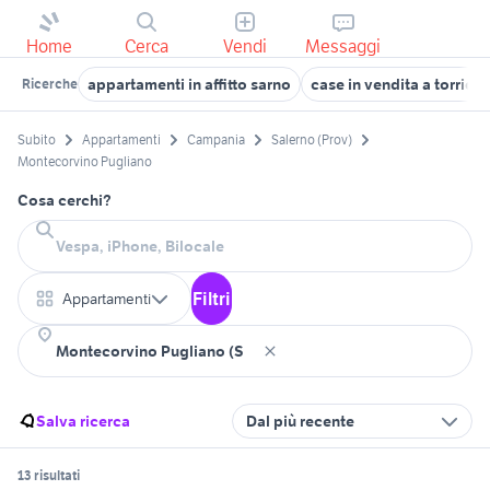
Home
Cerca
Vendi
Messaggi
appartamenti in affitto sarno
case in vendita a torrion
Ricerche
Subito
Appartamenti
Campania
Salerno (Prov)
Montecorvino Pugliano
Cosa cerchi?
Filtri
Appartamenti
Salva ricerca
Dal più recente
13 risultati