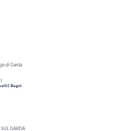
ago di Garda
S
)
velli
2 Bagni
 SUL GARDA