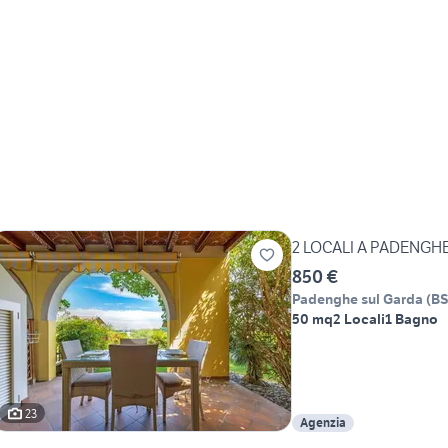
2 LOCALI A PADENGH
850 €
Padenghe sul Garda
(
B
50 mq
2 Locali
1 Bagno
23
Agenzia