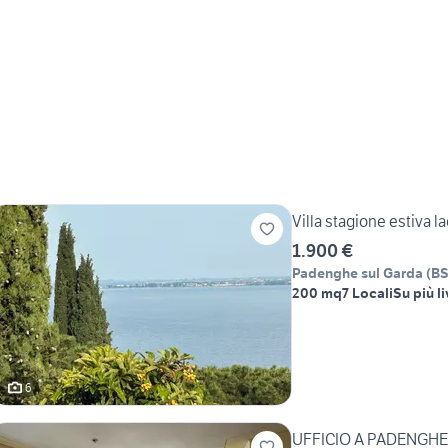
Villa stagione estiva l
1.900 €
Padenghe sul Garda
(
B
200 mq
7 Locali
Su più li
6
UFFICIO A PADENGHE