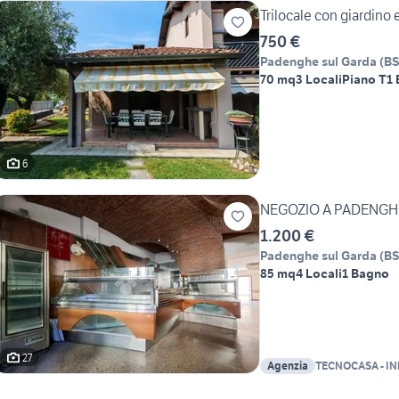
Trilocale con giardino
750 €
Padenghe sul Garda
(
B
70 mq
3 Locali
Piano T
1
6
NEGOZIO A PADENGH
1.200 €
Padenghe sul Garda
(
B
85 mq
4 Locali
1 Bagno
27
Agenzia
TECNOCASA - I
DESENZANO SR