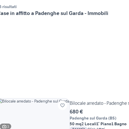
6 risultati
ase in affitto a Padenghe sul Garda - Immobili
Bilocale arredato - Padenghe 
680 €
Padenghe sul Garda
(
BS
)
50 mq
2 Locali
1° Piano
1 Bagno
3