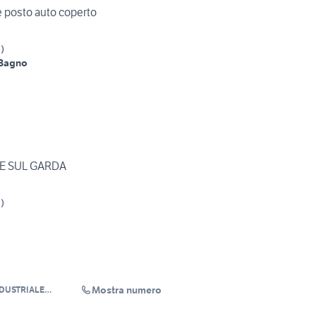
 e posto auto coperto
S
)
 Bagno
E SUL GARDA
S
)
Mostra numero
NDUSTRIALE
L