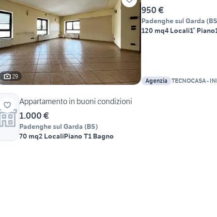
950 €
Padenghe sul Garda
(
B
120 mq
4 Locali
1° Piano
29
Agenzia
TECNOCASA - I
DESENZANO SR
Appartamento in buoni condizioni
1.000 €
Padenghe sul Garda
(
BS
)
70 mq
2 Locali
Piano T
1 Bagno