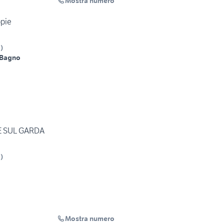
Mostra numero
ppie
S
)
 Bagno
E SUL GARDA
S
)
Mostra numero