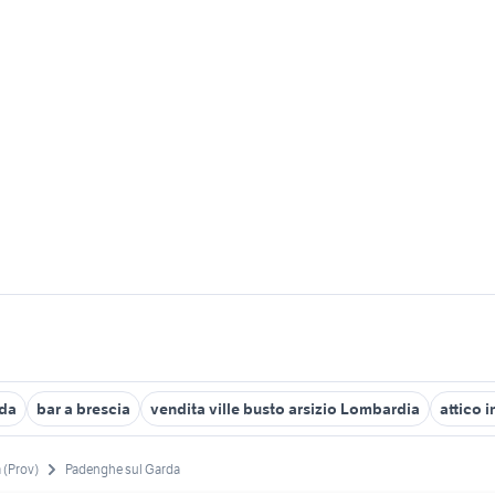
rda
bar a brescia
vendita ville busto arsizio Lombardia
attico 
 (Prov)
Padenghe sul Garda