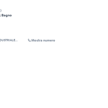
S
)
1 Bagno
Mostra numero
NDUSTRIALE
L