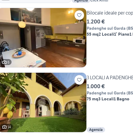
Agenzia
Click Affitti
Bilocale ideale per co
1.200 €
Padenghe sul Garda
(
B
55 mq
2 Locali
1° Piano
1
6
3 LOCALI A PADENGH
1.000 €
Padenghe sul Garda
(
B
75 mq
3 Locali
1 Bagno
14
Agenzia