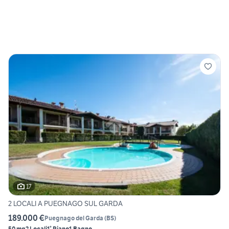
17
2 LOCALI A PUEGNAGO SUL GARDA
189.000 €
Puegnago del Garda
(
BS
)
50 mq
2 Locali
1° Piano
1 Bagno