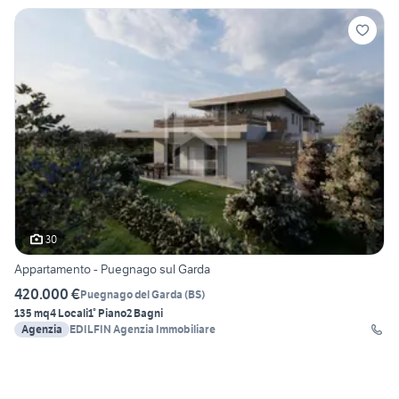
30
Appartamento - Puegnago sul Garda
420.000 €
Puegnago del Garda
(
BS
)
135 mq
4 Locali
1° Piano
2 Bagni
Agenzia
EDILFIN Agenzia Immobiliare