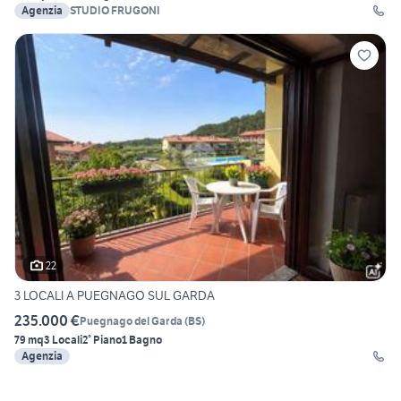
Agenzia
STUDIO FRUGONI
22
3 LOCALI A PUEGNAGO SUL GARDA
235.000 €
Puegnago del Garda
(
BS
)
79 mq
3 Locali
2° Piano
1 Bagno
Agenzia