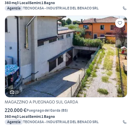
360 mq
3 Locali
Semint.
1 Bagno
Agenzia
TECNOCASA - INDUSTRIALE DEL BENACO SRL
23
MAGAZZINO A PUEGNAGO SUL GARDA
220.000 €
Puegnago del Garda
(
BS
)
360 mq
3 Locali
Semint.
1 Bagno
Agenzia
TECNOCASA - INDUSTRIALE DEL BENACO SRL