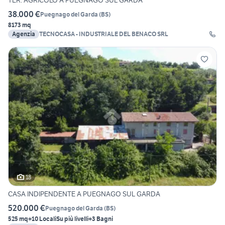
TER. AGRICOLO A PUEGNAGO SUL GARDA
38.000 €
Puegnago del Garda
(
BS
)
8173 mq
Agenzia
TECNOCASA - INDUSTRIALE DEL BENACO SRL
18
CASA INDIPENDENTE A PUEGNAGO SUL GARDA
520.000 €
Puegnago del Garda
(
BS
)
525 mq
+10 Locali
Su più livelli
+3 Bagni