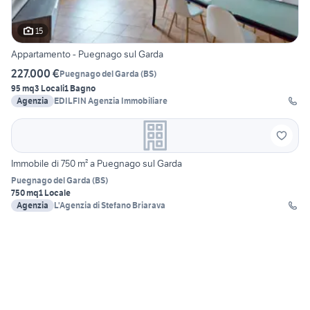
15
Appartamento - Puegnago sul Garda
227.000 €
Puegnago del Garda
(
BS
)
95 mq
3 Locali
1 Bagno
Agenzia
EDILFIN Agenzia Immobiliare
Immobile di 750 m² a Puegnago sul Garda
Puegnago del Garda
(
BS
)
750 mq
1 Locale
Agenzia
L'Agenzia di Stefano Briarava