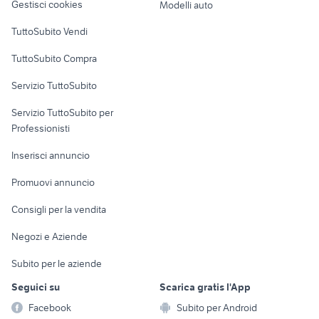
Gestisci cookies
Modelli auto
Case vacanza
TuttoSubito Vendi
Uffici e Locali
TuttoSubito Compra
commerciali
Servizio TuttoSubito
elettronica
per la casa e la
sports e hobby
Servizio TuttoSubito per
persona
Informatica
Animali
Professionisti
Arredamento e
Console e
Accessori per
Casalinghi
Inserisci annuncio
Videogiochi
animali
Elettrodomestici
Promuovi annuncio
Audio/Video
Musica e Film
Giardino e Fai da te
Consigli per la vendita
Fotografia
Libri e Riviste
Abbigliamento e
Negozi e Aziende
Telefonia
Strumenti Musicali
Accessori
Subito per le aziende
Sports
Tutto per i bambini
Seguici su
Scarica gratis l'App
Biciclette
Facebook
Subito per Android