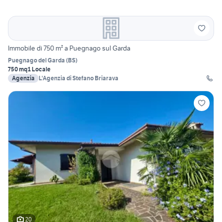
Immobile di 750 m² a Puegnago sul Garda
Puegnago del Garda
(
BS
)
750 mq
1 Locale
Agenzia
L'Agenzia di Stefano Briarava
20