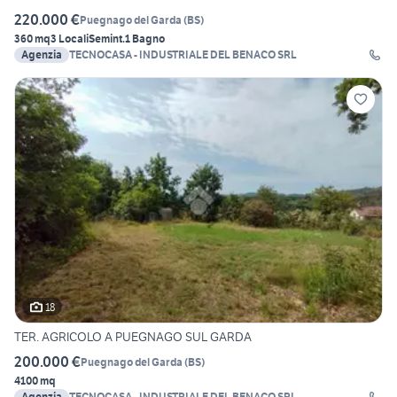
220.000 €
Puegnago del Garda
(
BS
)
360 mq
3 Locali
Semint.
1 Bagno
Agenzia
TECNOCASA - INDUSTRIALE DEL BENACO SRL
18
TER. AGRICOLO A PUEGNAGO SUL GARDA
200.000 €
Puegnago del Garda
(
BS
)
4100 mq
Agenzia
TECNOCASA - INDUSTRIALE DEL BENACO SRL