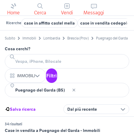
Home
Cerca
Vendi
Messaggi
case in affitto castel mella
case in vendita cedegolo
Ricerche
Subito
Immobili
Lombardia
Brescia (Prov)
Puegnago del Garda
Cosa cerchi?
Filtri
IMMOBILI
Salva ricerca
Dal più recente
34 risultati
Case in vendita a Puegnago del Garda - Immobili