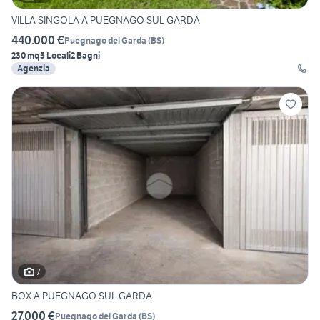
VILLA SINGOLA A PUEGNAGO SUL GARDA
440.000 €
Puegnago del Garda
(
BS
)
230 mq
5 Locali
2 Bagni
Agenzia
7
BOX A PUEGNAGO SUL GARDA
27.000 €
Puegnago del Garda
(
BS
)