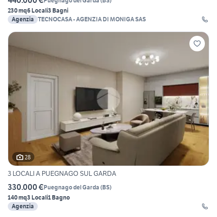
440.000 €
Puegnago del Garda
(
BS
)
230 mq
6 Locali
3 Bagni
Agenzia
TECNOCASA - AGENZIA DI MONIGA SAS
28
3 LOCALI A PUEGNAGO SUL GARDA
330.000 €
Puegnago del Garda
(
BS
)
140 mq
3 Locali
1 Bagno
Agenzia