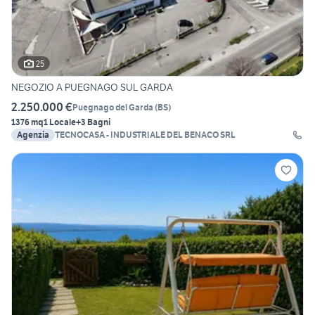
25
NEGOZIO A PUEGNAGO SUL GARDA
2.250.000 €
Puegnago del Garda
(
BS
)
1376 mq
1 Locale
+3 Bagni
Agenzia
TECNOCASA - INDUSTRIALE DEL BENACO SRL