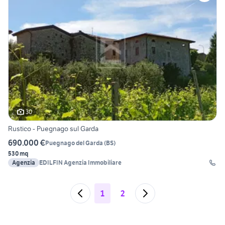
30
Rustico - Puegnago sul Garda
690.000 €
Puegnago del Garda
(
BS
)
530 mq
Agenzia
EDILFIN Agenzia Immobiliare
1
2