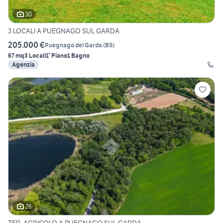
30
3 LOCALI A PUEGNAGO SUL GARDA
205.000 €
Puegnago del Garda
(
BS
)
67 mq
3 Locali
1° Piano
1 Bagno
Agenzia
26