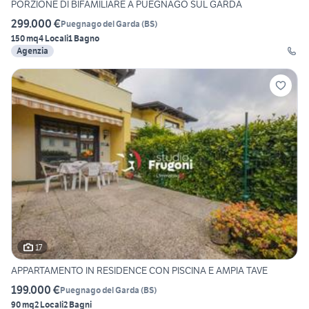
PORZIONE DI BIFAMILIARE A PUEGNAGO SUL GARDA
299.000 €
Puegnago del Garda
(
BS
)
150 mq
4 Locali
1 Bagno
Agenzia
17
APPARTAMENTO IN RESIDENCE CON PISCINA E AMPIA TAVE
199.000 €
Puegnago del Garda
(
BS
)
90 mq
2 Locali
2 Bagni