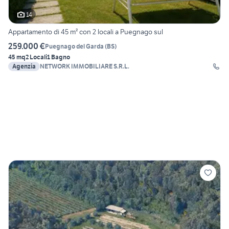
14
Appartamento di 45 m² con 2 locali a Puegnago sul
259.000 €
Puegnago del Garda
(
BS
)
45 mq
2 Locali
1 Bagno
Agenzia
NETWORK IMMOBILIARE S.R.L.