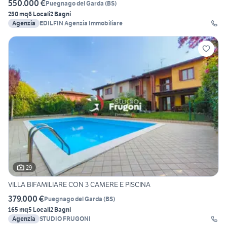
550.000 €
Puegnago del Garda
(
BS
)
250 mq
6 Locali
2 Bagni
Agenzia
EDILFIN Agenzia Immobiliare
29
VILLA BIFAMILIARE CON 3 CAMERE E PISCINA
379.000 €
Puegnago del Garda
(
BS
)
165 mq
5 Locali
2 Bagni
Agenzia
STUDIO FRUGONI