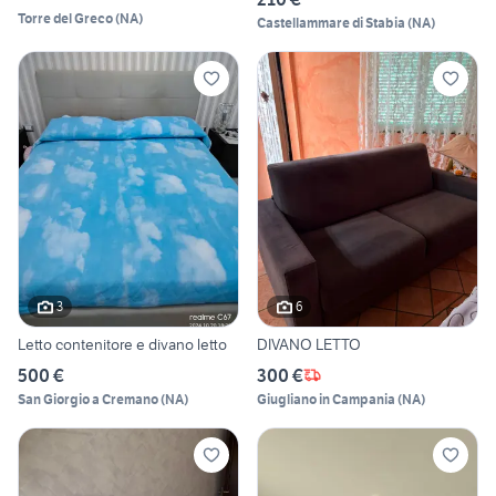
Torre del Greco
(
NA
)
Castellammare di Stabia
(
NA
)
3
6
Letto contenitore e divano letto
DIVANO LETTO
500 €
300 €
San Giorgio a Cremano
(
NA
)
Giugliano in Campania
(
NA
)