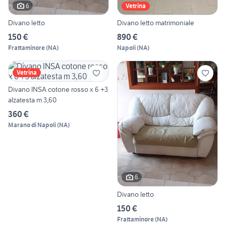
6
Vetrina
Divano letto
Divano letto matrimoniale
150 €
890 €
Frattaminore
(
NA
)
Napoli
(
NA
)
Vetrina
Divano INSA cotone rosso x 6 +3
alzatesta m 3,60
360 €
Marano di Napoli
(
NA
)
6
Divano letto
150 €
Frattaminore
(
NA
)