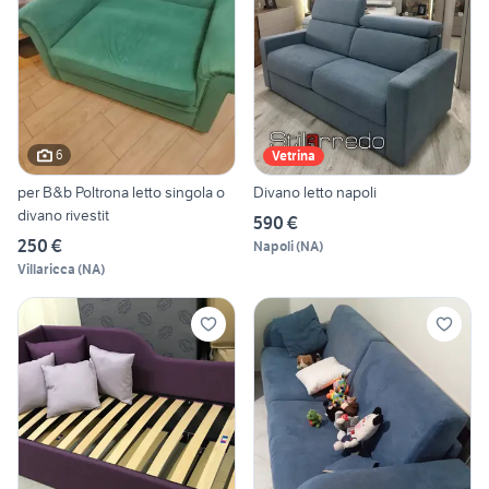
6
Vetrina
per B&b Poltrona letto singola o
Divano letto napoli
divano rivestit
590 €
250 €
Napoli
(
NA
)
Villaricca
(
NA
)