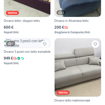
3
Vetrina
Divano letto- doppio letto
Divano in Alcantara letto
600 €
200 €
Napoli
(
NA
)
Giugliano in Campania
(
NA
)
3
Divano 3 posti con letto estraibile
949 €
Napoli
(
NA
)
Vetrina
Divano letto matrimoniale