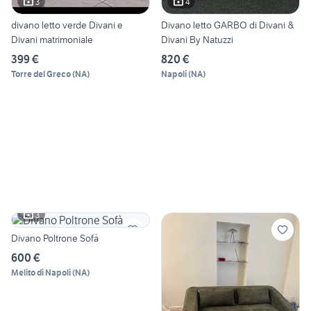
3
4
divano letto verde Divani e
Divano letto GARBO di Divani &
Divani matrimoniale
Divani By Natuzzi
399 €
820 €
Torre del Greco
(
NA
)
Napoli
(
NA
)
3
Divano Poltrone Sofà
600 €
Melito di Napoli
(
NA
)