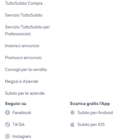
TuttoSubito Compra
commerciali
Servizio TuttoSubito
elettronica
per la casa e la
sports e hobby
Servizio TuttoSubito per
persona
Informatica
Animali
Professionisti
Arredamento e
Console e
Accessori per
Casalinghi
Inserisci annuncio
Videogiochi
animali
Elettrodomestici
Promuovi annuncio
Audio/Video
Musica e Film
Giardino e Fai da te
Consigli per la vendita
Fotografia
Libri e Riviste
Abbigliamento e
Negozi e Aziende
Telefonia
Strumenti Musicali
Accessori
Subito per le aziende
Sports
Tutto per i bambini
Seguici su
Scarica gratis l'App
Biciclette
Facebook
Subito per Android
Collezionismo
TikTok
Subito per iOS
Instagram