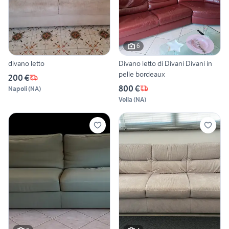
6
divano letto
Divano letto di Divani Divani in
pelle bordeaux
200 €
800 €
Napoli
(
NA
)
Volla
(
NA
)