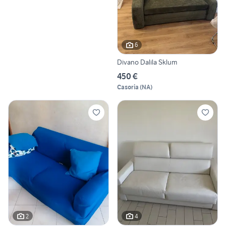
6
Divano Dalila Sklum
450 €
Casoria
(
NA
)
2
4