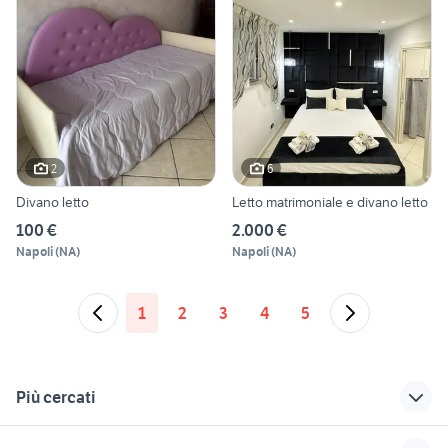
2
6
Divano letto
Letto matrimoniale e divano letto
100 €
2.000 €
Napoli
(
NA
)
Napoli
(
NA
)
1
2
3
4
5
Più cercati
Correlati
Richerche simili
Suggerimenti