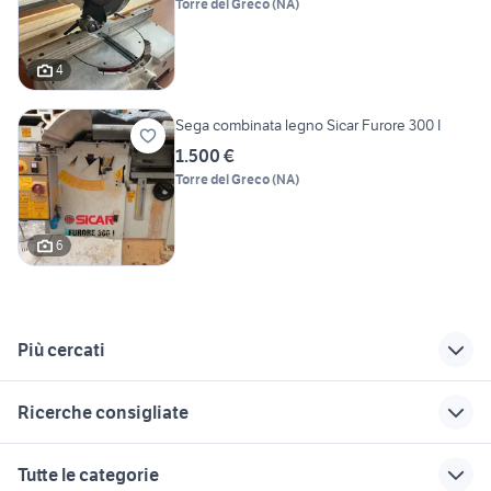
Torre del Greco
(
NA
)
4
Sega combinata legno Sicar Furore 300 I
1.500 €
Torre del Greco
(
NA
)
6
Più cercati
Correlati
Richerche simili
Suggerimenti
Ricerche consigliate
cani da caccia in
gru edili usate
semirimorchi usati
vendita
vasche
affitto appartamenti da privati
mahindra usata
fiat 1100 anni 50
Tutte le categorie
Sassari provincia
posto letto milano
container abitativo
lml star 200