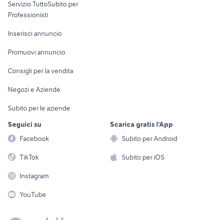
Servizio TuttoSubito per
persona
Informatica
Animali
Professionisti
Arredamento e
Console e
Accessori per
Casalinghi
Inserisci annuncio
Videogiochi
animali
Elettrodomestici
Promuovi annuncio
Audio/Video
Musica e Film
Giardino e Fai da te
Consigli per la vendita
Fotografia
Libri e Riviste
Abbigliamento e
Negozi e Aziende
Telefonia
Strumenti Musicali
Accessori
Subito per le aziende
Sports
Tutto per i bambini
Seguici su
Scarica gratis l'App
Biciclette
Facebook
Subito per Android
Collezionismo
TikTok
Subito per iOS
Instagram
YouTube