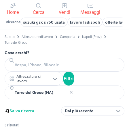
Home
Cerca
Vendi
Messaggi
suzuki gsx s 750 usata
lavoro ladispoli
offerte lavo
Ricerche
Subito
Attrezzature di lavoro
Campania
Napoli (Prov)
Torre del Greco
Cosa cerchi?
Attrezzature di
Filtri
lavoro
Salva ricerca
Dal più recente
5 risultati