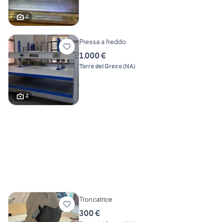
4
Pressa a freddo
1.000 €
Torre del Greco
(
NA
)
4
Troncatrice
300 €