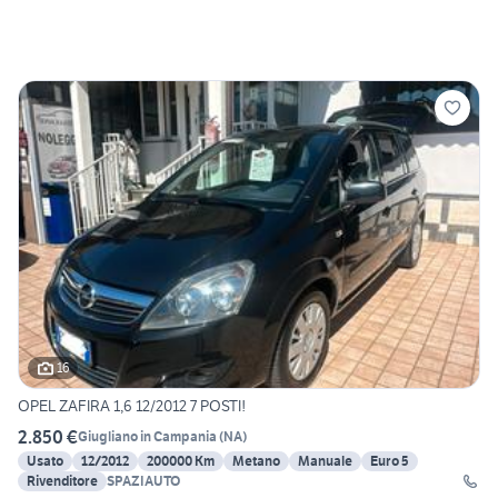
16
OPEL ZAFIRA 1,6 12/2012 7 POSTI!
2.850 €
Giugliano in Campania
(
NA
)
Usato
12/2012
200000 Km
Metano
Manuale
Euro 5
Rivenditore
SPAZIAUTO