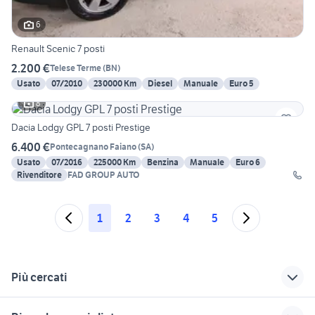
6
Renault Scenic 7 posti
2.200 €
Telese Terme
(
BN
)
Usato
07/2010
230000 Km
Diesel
Manuale
Euro 5
8
Dacia Lodgy GPL 7 posti Prestige
6.400 €
Pontecagnano Faiano
(
SA
)
Usato
07/2016
225000 Km
Benzina
Manuale
Euro 6
Rivenditore
FAD GROUP AUTO
1
2
3
4
5
Più cercati
Correlati
Richerche simili
Suggerimenti