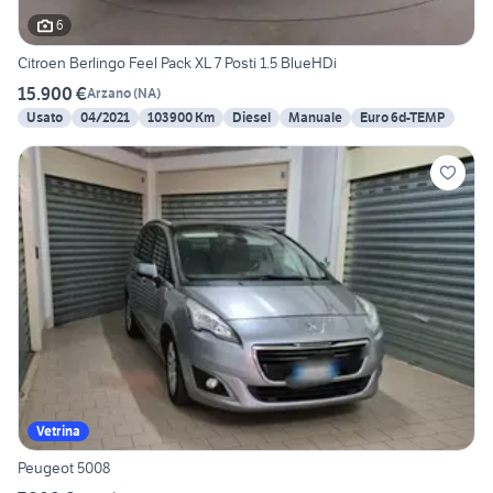
6
Citroen Berlingo Feel Pack XL 7 Posti 1.5 BlueHDi
15.900 €
Arzano
(
NA
)
Usato
04/2021
103900 Km
Diesel
Manuale
Euro 6d-TEMP
Vetrina
Peugeot 5008