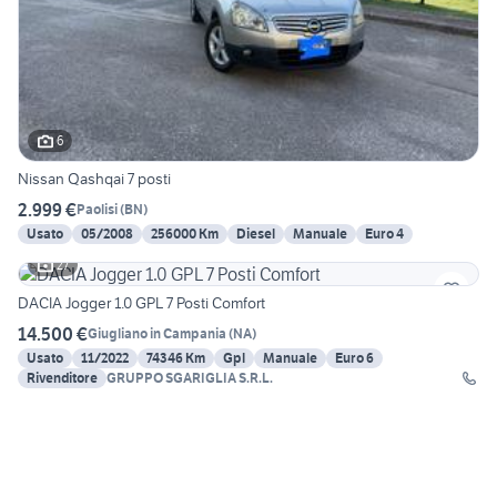
6
Nissan Qashqai 7 posti
2.999 €
Paolisi
(
BN
)
Usato
05/2008
256000 Km
Diesel
Manuale
Euro 4
27
DACIA Jogger 1.0 GPL 7 Posti Comfort
14.500 €
Giugliano in Campania
(
NA
)
Usato
11/2022
74346 Km
Gpl
Manuale
Euro 6
Rivenditore
GRUPPO SGARIGLIA S.R.L.