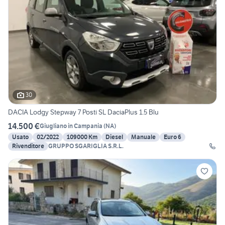
30
DACIA Lodgy Stepway 7 Posti SL DaciaPlus 1.5 Blu
14.500 €
Giugliano in Campania
(
NA
)
Usato
02/2022
109000 Km
Diesel
Manuale
Euro 6
Rivenditore
GRUPPO SGARIGLIA S.R.L.