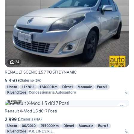
24
RENAULT SCENIC 1.5 7 POSTI DYNAMIC
5.450 €
Salerno
(
SA
)
Usato
11/2011
124000 Km
Diesel
Manuale
Euro 5
Rivenditore
Concessionaria Autosantoro
20
Renault X-Mod 1.5 dCi 7 Posti
2.999 €
Casoria
(
NA
)
Usato
06/2010
255000 Km
Diesel
Manuale
Euro 5
Rivenditore
V.R. LINE S.R.L.