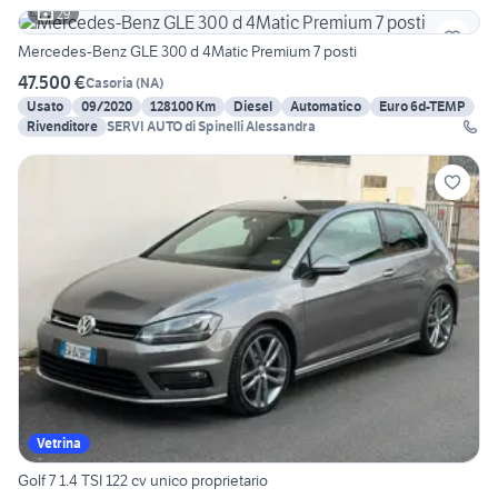
29
Mercedes-Benz GLE 300 d 4Matic Premium 7 posti
47.500 €
Casoria
(
NA
)
Usato
09/2020
128100 Km
Diesel
Automatico
Euro 6d-TEMP
Rivenditore
SERVI AUTO di Spinelli Alessandra
Vetrina
Golf 7 1.4 TSI 122 cv unico proprietario