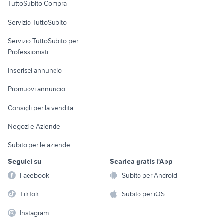
TuttoSubito Compra
commerciali
Servizio TuttoSubito
elettronica
per la casa e la
sports e hobby
Servizio TuttoSubito per
persona
Informatica
Animali
Professionisti
Arredamento e
Console e
Accessori per
Casalinghi
Inserisci annuncio
Videogiochi
animali
Elettrodomestici
Promuovi annuncio
Audio/Video
Musica e Film
Giardino e Fai da te
Consigli per la vendita
Fotografia
Libri e Riviste
Abbigliamento e
Negozi e Aziende
Telefonia
Strumenti Musicali
Accessori
Subito per le aziende
Sports
Tutto per i bambini
Seguici su
Scarica gratis l'App
Biciclette
Facebook
Subito per Android
Collezionismo
TikTok
Subito per iOS
Instagram