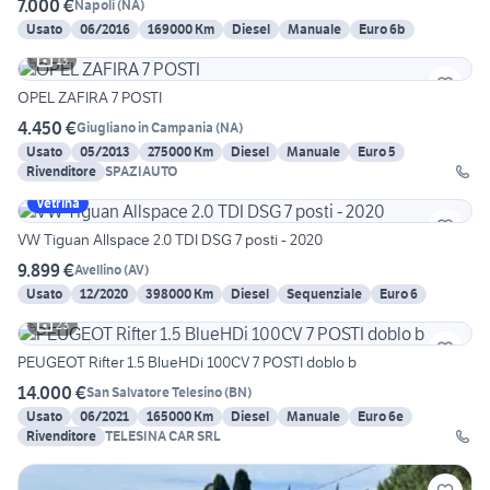
7.000 €
Napoli
(
NA
)
Usato
06/2016
169000 Km
Diesel
Manuale
Euro 6b
13
OPEL ZAFIRA 7 POSTI
4.450 €
Giugliano in Campania
(
NA
)
Usato
05/2013
275000 Km
Diesel
Manuale
Euro 5
Rivenditore
SPAZIAUTO
Vetrina
VW Tiguan Allspace 2.0 TDI DSG 7 posti - 2020
9.899 €
Avellino
(
AV
)
Usato
12/2020
398000 Km
Diesel
Sequenziale
Euro 6
23
PEUGEOT Rifter 1.5 BlueHDi 100CV 7 POSTI doblo b
14.000 €
San Salvatore Telesino
(
BN
)
Usato
06/2021
165000 Km
Diesel
Manuale
Euro 6e
Rivenditore
TELESINA CAR SRL