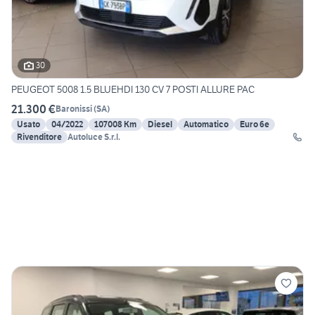
30
PEUGEOT 5008 1.5 BLUEHDI 130 CV 7 POSTI ALLURE PAC
21.300 €
Baronissi
(
SA
)
Usato
04/2022
107008 Km
Diesel
Automatico
Euro 6e
Rivenditore
Autoluce S.r.l.