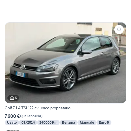
6
Golf 7 1.4 TSI 122 cv unico proprietario
7.600 €
Qualiano
(
NA
)
Usato
09/2014
240000 Km
Benzina
Manuale
Euro 5
6