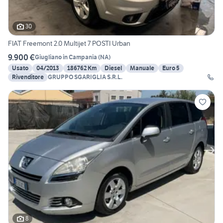
30
FIAT Freemont 2.0 Multijet 7 POSTI Urban
9.900 €
Giugliano in Campania
(
NA
)
Usato
04/2013
186762 Km
Diesel
Manuale
Euro 5
Rivenditore
GRUPPO SGARIGLIA S.R.L.
8