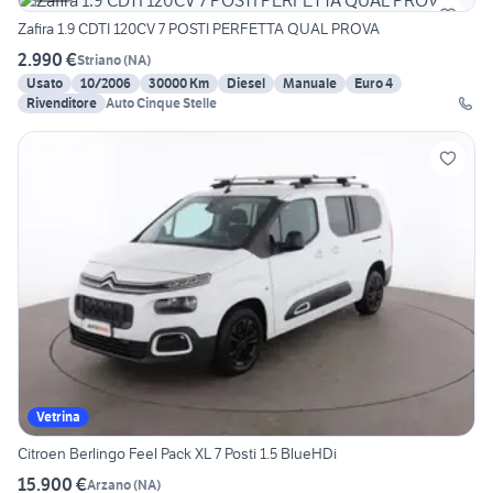
Zafira 1.9 CDTI 120CV 7 POSTI PERFETTA QUAL PROVA
2.990 €
Striano
(
NA
)
Usato
10/2006
30000 Km
Diesel
Manuale
Euro 4
Rivenditore
Auto Cinque Stelle
Vetrina
Citroen Berlingo Feel Pack XL 7 Posti 1.5 BlueHDi
15.900 €
Arzano
(
NA
)