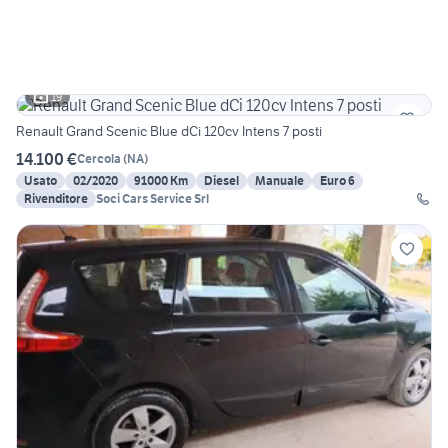
19
Renault Grand Scenic Blue dCi 120cv Intens 7 posti
14.100 €
Cercola
(
NA
)
Usato
02/2020
91000 Km
Diesel
Manuale
Euro 6
Rivenditore
Soci Cars Service Srl