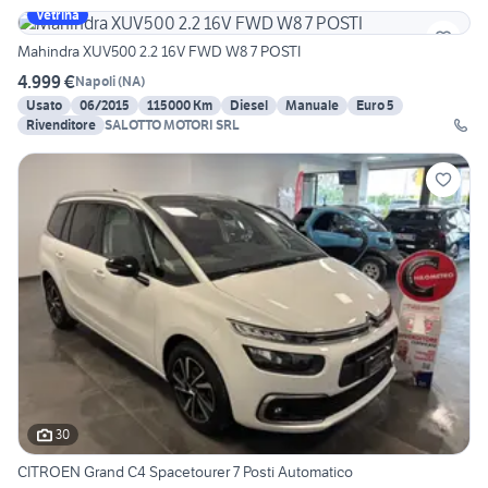
Vetrina
Mahindra XUV500 2.2 16V FWD W8 7 POSTI
4.999 €
Napoli
(
NA
)
Usato
06/2015
115000 Km
Diesel
Manuale
Euro 5
Rivenditore
SALOTTO MOTORI SRL
30
CITROEN Grand C4 Spacetourer 7 Posti Automatico