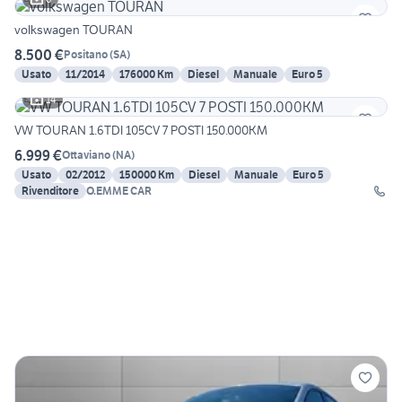
volkswagen TOURAN
8.500 €
Positano
(
SA
)
Usato
11/2014
176000 Km
Diesel
Manuale
Euro 5
14
VW TOURAN 1.6TDI 105CV 7 POSTI 150.000KM
6.999 €
Ottaviano
(
NA
)
Usato
02/2012
150000 Km
Diesel
Manuale
Euro 5
Rivenditore
O.EMME CAR