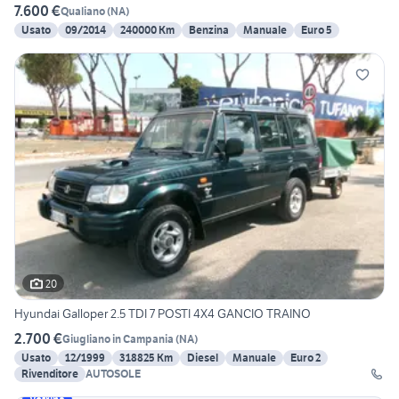
7.600 €
Qualiano
(
NA
)
Usato
09/2014
240000 Km
Benzina
Manuale
Euro 5
20
Hyundai Galloper 2.5 TDI 7 POSTI 4X4 GANCIO TRAINO
2.700 €
Giugliano in Campania
(
NA
)
Usato
12/1999
318825 Km
Diesel
Manuale
Euro 2
Rivenditore
AUTOSOLE