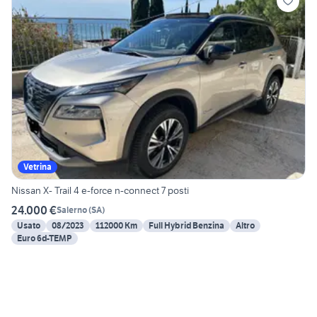
Vetrina
Nissan X- Trail 4 e-force n-connect 7 posti
24.000 €
Salerno
(
SA
)
Usato
08/2023
112000 Km
Full Hybrid Benzina
Altro
Euro 6d-TEMP