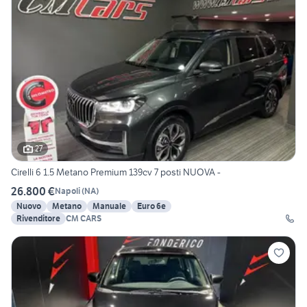
27
Cirelli 6 1.5 Metano Premium 139cv 7 posti NUOVA -
26.800 €
Napoli
(
NA
)
Nuovo
Metano
Manuale
Euro 6e
Rivenditore
CM CARS