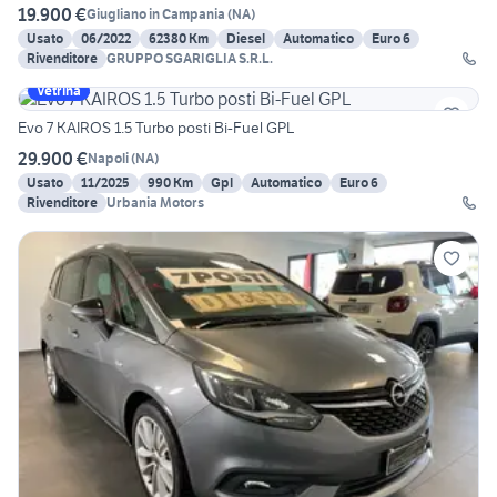
19.900 €
Giugliano in Campania
(
NA
)
Usato
06/2022
62380 Km
Diesel
Automatico
Euro 6
Rivenditore
GRUPPO SGARIGLIA S.R.L.
Vetrina
Evo 7 KAIROS 1.5 Turbo posti Bi-Fuel GPL
29.900 €
Napoli
(
NA
)
Usato
11/2025
990 Km
Gpl
Automatico
Euro 6
Rivenditore
Urbania Motors