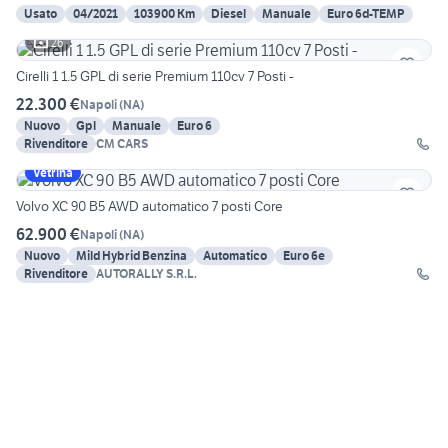
Usato
04/2021
103900 Km
Diesel
Manuale
Euro 6d-TEMP
26
Cirelli 1 1.5 GPL di serie Premium 110cv 7 Posti -
22.300 €
Napoli
(
NA
)
Nuovo
Gpl
Manuale
Euro 6
Rivenditore
CM CARS
Vetrina
Volvo XC 90 B5 AWD automatico 7 posti Core
62.900 €
Napoli
(
NA
)
Nuovo
Mild Hybrid Benzina
Automatico
Euro 6e
Rivenditore
AUTORALLY S.R.L.