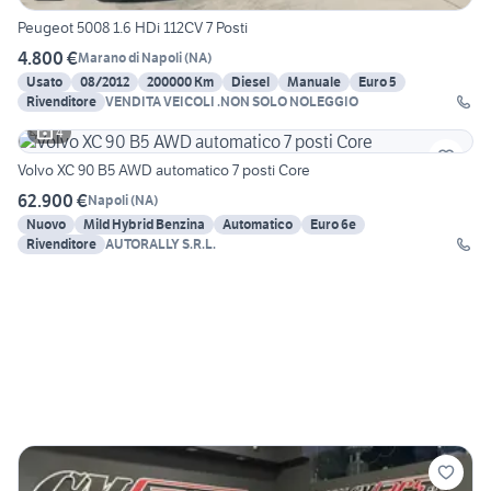
Peugeot 5008 1.6 HDi 112CV 7 Posti
4.800 €
Marano di Napoli
(
NA
)
Usato
08/2012
200000 Km
Diesel
Manuale
Euro 5
Rivenditore
VENDITA VEICOLI .NON SOLO NOLEGGIO
4
Volvo XC 90 B5 AWD automatico 7 posti Core
62.900 €
Napoli
(
NA
)
Nuovo
Mild Hybrid Benzina
Automatico
Euro 6e
Rivenditore
AUTORALLY S.R.L.