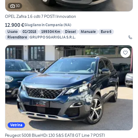
30
OPEL Zafira 1.6 cdti 7 POSTI Innovation
12.900 €
Giugliano in Campania
(
NA
)
Usato
02/2018
199304 Km
Diesel
Manuale
Euro 6
Rivenditore
GRUPPO SGARIGLIA S.R.L.
Vetrina
Peugeot 5008 BlueHDi 130 S&S EAT8 GT Line 7 POSTI