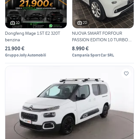
10
20
Dongfeng Mage 1.5T E2 320T
NUOVA SMART FORFOUR
benzina
PASSION EDITION 1.0 TURBO
BENZ
21.900 €
8.990 €
Gruppo Jolly Automobili
Campania Sport Car SRL