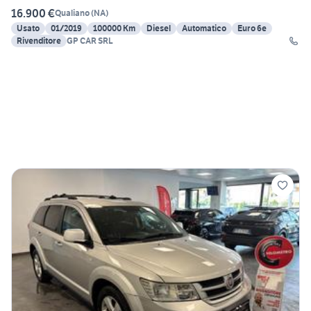
16.900 €
Qualiano
(
NA
)
Usato
01/2019
100000 Km
Diesel
Automatico
Euro 6e
Rivenditore
GP CAR SRL