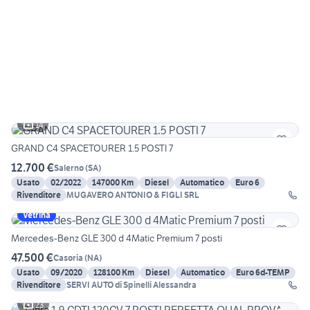
14
GRAND C4 SPACETOURER 1.5 POSTI 7
12.700 €
Salerno
(
SA
)
Usato
02/2022
147000 Km
Diesel
Automatico
Euro 6
Rivenditore
MUGAVERO ANTONIO & FIGLI SRL
Vetrina
Mercedes-Benz GLE 300 d 4Matic Premium 7 posti
47.500 €
Casoria
(
NA
)
Usato
09/2020
128100 Km
Diesel
Automatico
Euro 6d-TEMP
Rivenditore
SERVI AUTO di Spinelli Alessandra
23