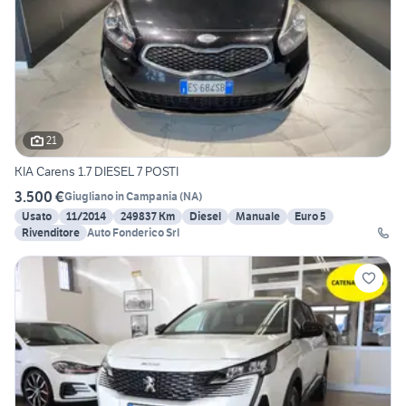
21
KIA Carens 1.7 DIESEL 7 POSTI
3.500 €
Giugliano in Campania
(
NA
)
Usato
11/2014
249837 Km
Diesel
Manuale
Euro 5
Rivenditore
Auto Fonderico Srl