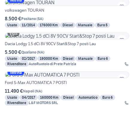
Vetrina
volkswagen TOURAN
8.500 €
Positano
(
SA
)
Usato
11/2014
176000 Km
Diesel
Manuale
Euro 5
8
Dacia Lodgy 1.5 dCi 8V 90CV Start&Stop 7 posti Lau
5.500 €
Qualiano
(
NA
)
Usato
02/2017
190000 Km
Diesel
Manuale
Euro 6
Rivenditore
AutoRuotolo di Prete Patrizia
Vetrina
Ford S-Max AUTOMATICA 7 POSTI
11.490 €
Napoli
(
NA
)
Usato
04/2017
160000 Km
Diesel
Automatico
Euro 6
Rivenditore
L&F MOTORS SRL