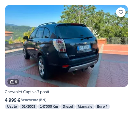
6
Chevrolet Captiva 7 posti
4.999 €
Benevento
(
BN
)
Usato
01/2008
147000 Km
Diesel
Manuale
Euro 4