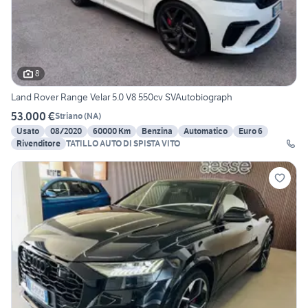
8
Land Rover Range Velar 5.0 V8 550cv SVAutobiograph
53.000 €
Striano
(
NA
)
Usato
08/2020
60000 Km
Benzina
Automatico
Euro 6
Rivenditore
TATILLO AUTO DI SPISTA VITO