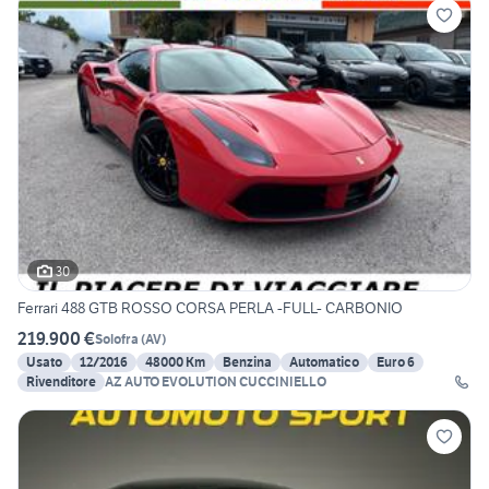
30
Ferrari 488 GTB ROSSO CORSA PERLA -FULL- CARBONIO
219.900 €
Solofra
(
AV
)
Usato
12/2016
48000 Km
Benzina
Automatico
Euro 6
Rivenditore
AZ AUTO EVOLUTION CUCCINIELLO