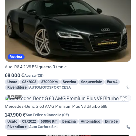
Vetrina
Audi R8 4.2 V8 FSI quattro R tronic
68.000 €
Aversa
(
CE
)
Usato
08/2008
87000 Km
Benzina
Sequenziale
Euro 4
Rivenditore
AUTOMOTOSPORT CESA
28
Mercedes-Benz G 63 AMG Premium Plus V8 Biturbo 585
147.900 €
San Felice a Cancello
(
CE
)
Usato
09/2022
68856 Km
Benzina
Automatico
Euro 6e
Rivenditore
Auto Carfora S.r.l.