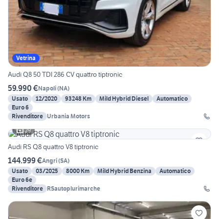
Vetrina
Audi Q8 50 TDI 286 CV quattro tiptronic
59.990 €
Napoli
(
NA
)
Usato
12/2020
93248 Km
Mild Hybrid Diesel
Automatico
Euro 6
Rivenditore
Urbania Motors
29
Audi RS Q8 quattro V8 tiptronic
144.999 €
Angri
(
SA
)
Usato
03/2025
8000 Km
Mild Hybrid Benzina
Automatico
Euro 6e
Rivenditore
RSautoplurimarche