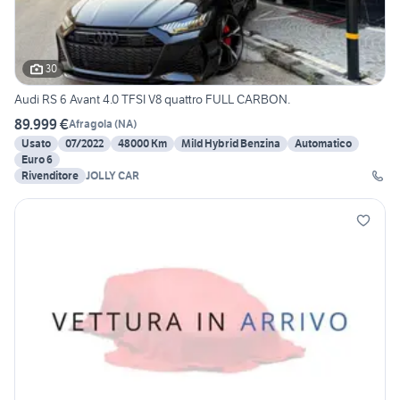
30
Audi RS 6 Avant 4.0 TFSI V8 quattro FULL CARBON.
89.999 €
Afragola
(
NA
)
Usato
07/2022
48000 Km
Mild Hybrid Benzina
Automatico
Euro 6
Rivenditore
JOLLY CAR