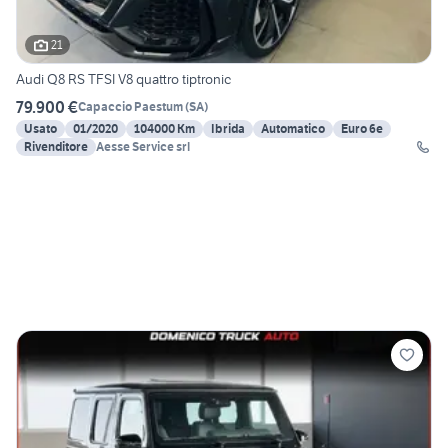
21
Audi Q8 RS TFSI V8 quattro tiptronic
79.900 €
Capaccio Paestum
(
SA
)
Usato
01/2020
104000 Km
Ibrida
Automatico
Euro 6e
Rivenditore
Aesse Service srl