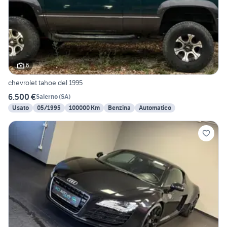
6
chevrolet tahoe del 1995
6.500 €
Salerno
(
SA
)
Usato
05/1995
100000 Km
Benzina
Automatico