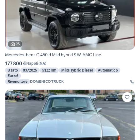
25
Mercedes-benz G 450 d Mild hybrid S.W. AMG Line
177.800 €
Napoli
(
NA
)
Usato
03/2025
5122 Km
Mild Hybrid Diesel
Automatico
Euro 6
Rivenditore
DOMENICO TRUCK