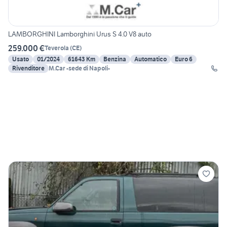
LAMBORGHINI Lamborghini Urus S 4.0 V8 auto
259.000 €
Teverola
(
CE
)
Usato
01/2024
61643 Km
Benzina
Automatico
Euro 6
Rivenditore
M.Car -sede di Napoli-