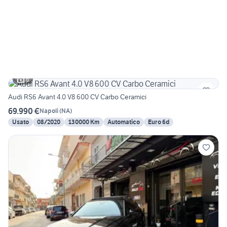
6
Audi RS6 Avant 4.0 V8 600 CV Carbo Ceramici
69.990 €
Napoli
(
NA
)
Usato
08/2020
130000 Km
Automatico
Euro 6d