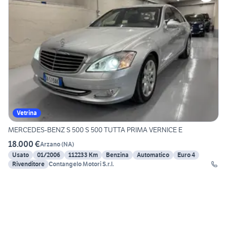
Vetrina
MERCEDES-BENZ S 500 S 500 TUTTA PRIMA VERNICE E
18.000 €
Arzano
(
NA
)
Usato
01/2006
112233 Km
Benzina
Automatico
Euro 4
Rivenditore
Contangelo Motori S.r.l.