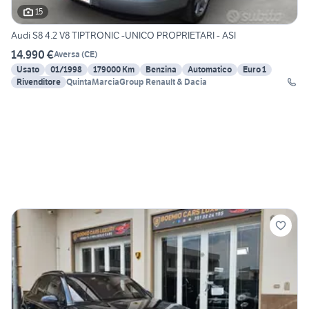
15
Audi S8 4.2 V8 TIPTRONIC -UNICO PROPRIETARI - ASI
14.990 €
Aversa
(
CE
)
Usato
01/1998
179000 Km
Benzina
Automatico
Euro 1
Rivenditore
QuintaMarciaGroup Renault & Dacia