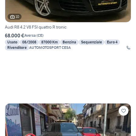
10
Audi R8 4.2 V8 FSI quattro R tronic
68.000 €
Aversa
(
CE
)
Usato
08/2008
87000 Km
Benzina
Sequenziale
Euro 4
Rivenditore
AUTOMOTOSPORT CESA