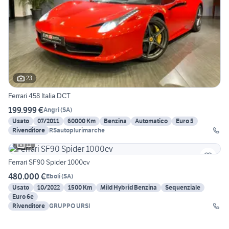
23
Ferrari 458 Italia DCT
199.999 €
Angri
(
SA
)
Usato
07/2011
60000 Km
Benzina
Automatico
Euro 5
Rivenditore
RSautoplurimarche
11
Ferrari SF90 Spider 1000cv
480.000 €
Eboli
(
SA
)
Usato
10/2022
1500 Km
Mild Hybrid Benzina
Sequenziale
Euro 6e
Rivenditore
GRUPPO URSI