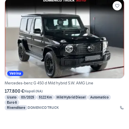
Vetrina
Mercedes-benz G 450 d Mild hybrid S.W. AMG Line
177.800 €
Napoli
(
NA
)
Usato
03/2025
5122 Km
Mild Hybrid Diesel
Automatico
Euro 6
Rivenditore
DOMENICO TRUCK