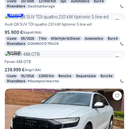
Usato
10/2005
127000 Km
Gpl
Automatico
Euro 6
Rivenditore
OasiClubGarage
Vetrina
Audi Q8 SUV TDI quattro 210 kW tiptronic S line ed
95.900 €
Napoli
(
NA
)
Usato
05/2026
7 Km
Mild Hybrid Diesel
Automatico
Euro 6
Rivenditore
DOMENICO TRUCK
20
Ferrari 488 GTB
239.999 €
Angri
(
SA
)
Usato
01/2018
12000 Km
Benzina
Sequenziale
Euro 6e
Rivenditore
RSautoplurimarche