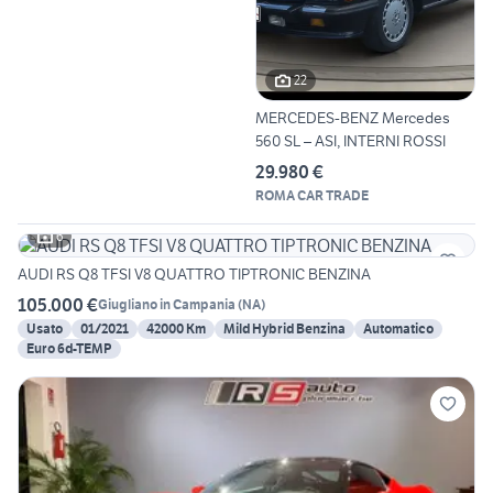
22
MERCEDES-BENZ Mercedes
560 SL – ASI, INTERNI ROSSI
29.980 €
ROMA CAR TRADE
6
AUDI RS Q8 TFSI V8 QUATTRO TIPTRONIC BENZINA
105.000 €
Giugliano in Campania
(
NA
)
Usato
01/2021
42000 Km
Mild Hybrid Benzina
Automatico
Euro 6d-TEMP