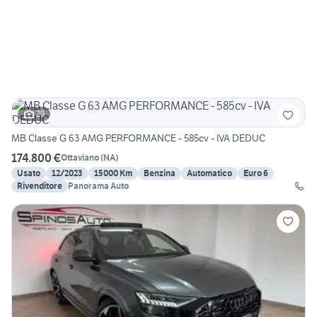
29
MB Classe G 63 AMG PERFORMANCE - 585cv - IVA DEDUC
174.800 €
Ottaviano
(
NA
)
Usato
12/2023
15000 Km
Benzina
Automatico
Euro 6
Rivenditore
Panorama Auto