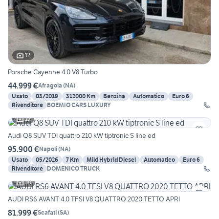
12
Porsche Cayenne 4.0 V8 Turbo
44.999 €
Afragola
(
NA
)
Usato
03/2019
312000 Km
Benzina
Automatico
Euro 6
Rivenditore
BOEMIO CARS LUXURY
19
Audi Q8 SUV TDI quattro 210 kW tiptronic S line ed
95.900 €
Napoli
(
NA
)
Usato
05/2026
7 Km
Mild Hybrid Diesel
Automatico
Euro 6
Rivenditore
DOMENICO TRUCK
30
AUDI RS6 AVANT 4.0 TFSI V8 QUATTRO 2020 TETTO APRI
81.999 €
Scafati
(
SA
)