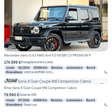
23
Mercedes-benz G 63 AMG 4x4 4.0 V8 585 CV PREMIUM P
174.999 €
Pomigliano d'Arco
(
NA
)
Usato
01/2024
35000 Km
Benzina
Automatico
Euro 6
Rivenditore
UNICA MOTORI S.R.L.
14
Bmw Serie 8 Gran Coupé M8 Competition Cabrio
79.990 €
Caserta
(
CE
)
Usato
07/2020
40000 Km
Benzina
Automatico
Euro 6
Rivenditore
Delpi.car