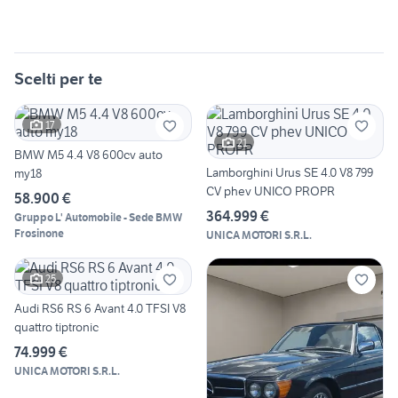
Scelti per te
17
21
BMW M5 4.4 V8 600cv auto
Lamborghini Urus SE 4.0 V8 799
my18
CV phev UNICO PROPR
58.900 €
364.999 €
Gruppo L' Automobile - Sede BMW
Frosinone
UNICA MOTORI S.R.L.
25
Audi RS6 RS 6 Avant 4.0 TFSI V8
quattro tiptronic
74.999 €
UNICA MOTORI S.R.L.