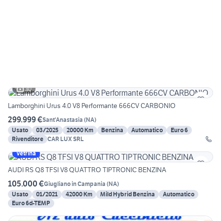
30
Lamborghini Urus 4.0 V8 Performante 666CV CARBONIO
299.999 €
Sant'Anastasia
(
NA
)
Usato
03/2025
20000 Km
Benzina
Automatico
Euro 6
Rivenditore
CAR LUX SRL
Vetrina
AUDI RS Q8 TFSI V8 QUATTRO TIPTRONIC BENZINA
105.000 €
Giugliano in Campania
(
NA
)
Usato
01/2021
42000 Km
Mild Hybrid Benzina
Automatico
Euro 6d-TEMP