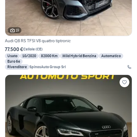
19
Audi Q8 RS TFSI V8 quattro tiptronic
77.500 €
Cellole
(
CE
)
Usato
10/2020
82000 Km
Mild Hybrid Benzina
Automatico
Euro 6e
Rivenditore
SpinosAuto Group Srl