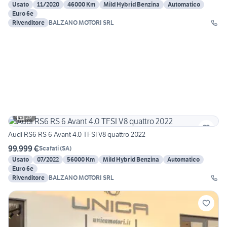
Usato
11/2020
46000 Km
Mild Hybrid Benzina
Automatico
Euro 6e
Rivenditore
BALZANO MOTORI SRL
29
Audi RS6 RS 6 Avant 4.0 TFSI V8 quattro 2022
99.999 €
Scafati
(
SA
)
Usato
07/2022
56000 Km
Mild Hybrid Benzina
Automatico
Euro 6e
Rivenditore
BALZANO MOTORI SRL