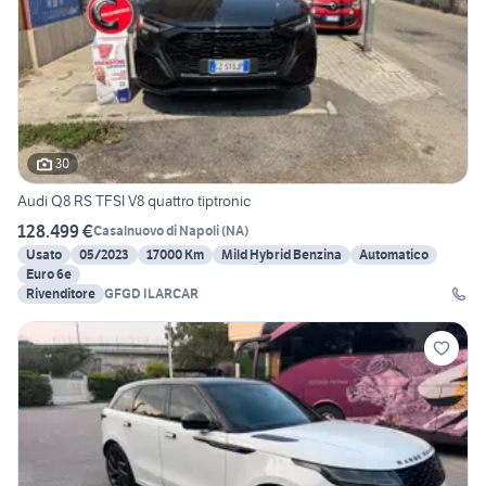
30
Audi Q8 RS TFSI V8 quattro tiptronic
128.499 €
Casalnuovo di Napoli
(
NA
)
Usato
05/2023
17000 Km
Mild Hybrid Benzina
Automatico
Euro 6e
Rivenditore
GFGD ILARCAR