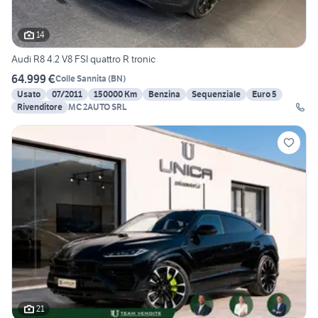
14
Audi R8 4.2 V8 FSI quattro R tronic
64.999 €
Colle Sannita
(
BN
)
Usato
07/2011
150000 Km
Benzina
Sequenziale
Euro 5
Rivenditore
MC 2AUTO SRL
21