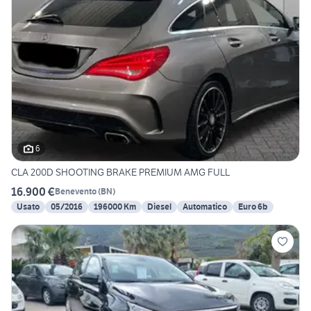
6
CLA 200D SHOOTING BRAKE PREMIUM AMG FULL
16.900 €
Benevento
(
BN
)
Usato
05/2016
196000 Km
Diesel
Automatico
Euro 6b