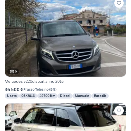
6
Mercedes v220d sport anno 2016
36.500 €
Frasso Telesino
(
BN
)
Usato
06/2016
49700 Km
Diesel
Manuale
Euro 6b