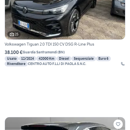
25
Volkswagen Tiguan 2.0 TDI 150 CV DSG R-Line Plus
38.100 €
Guardia Sanframondi
(
BN
)
Usato
12/2024
42000 Km
Diesel
Sequenziale
Euro 6
Rivenditore
CENTRO AUTO F.LLI DI PAOLA S.N.C.