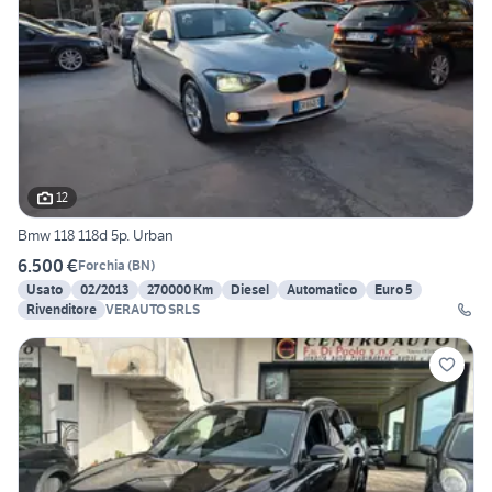
12
Bmw 118 118d 5p. Urban
6.500 €
Forchia
(
BN
)
Usato
02/2013
270000 Km
Diesel
Automatico
Euro 5
Rivenditore
VERAUTO SRLS