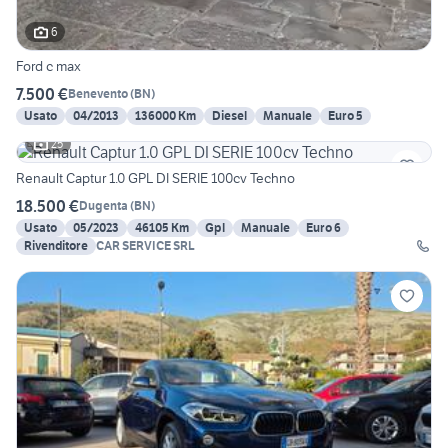
6
Ford c max
7.500 €
Benevento
(
BN
)
Usato
04/2013
136000 Km
Diesel
Manuale
Euro 5
25
Renault Captur 1.0 GPL DI SERIE 100cv Techno
18.500 €
Dugenta
(
BN
)
Usato
05/2023
46105 Km
Gpl
Manuale
Euro 6
Rivenditore
CAR SERVICE SRL