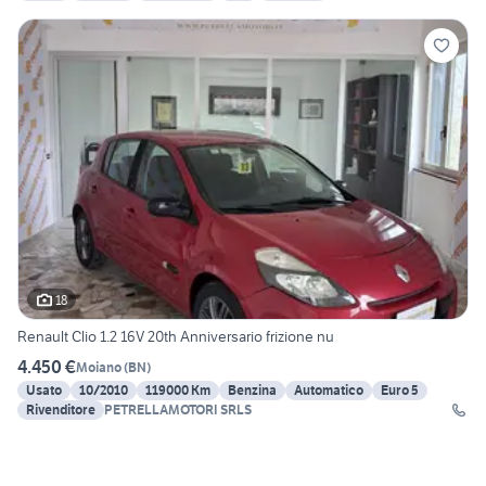
18
Renault Clio 1.2 16V 20th Anniversario frizione nu
4.450 €
Moiano
(
BN
)
Usato
10/2010
119000 Km
Benzina
Automatico
Euro 5
Rivenditore
PETRELLAMOTORI SRLS