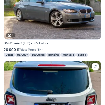
6
BMW Serie 3 (E92) - 325i Futura
20.000 €
Telese Terme
(
BN
)
Usato
06/2007
60000 Km
Benzina
Manuale
Euro 4