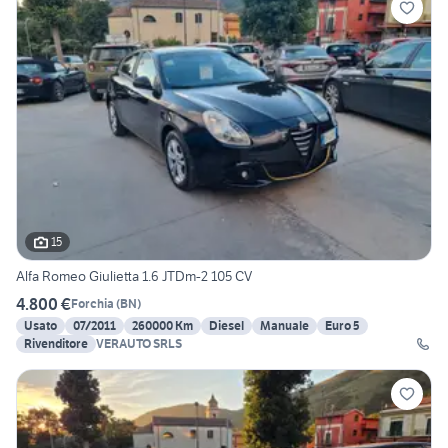
15
Alfa Romeo Giulietta 1.6 JTDm-2 105 CV
4.800 €
Forchia
(
BN
)
Usato
07/2011
260000 Km
Diesel
Manuale
Euro 5
Rivenditore
VERAUTO SRLS