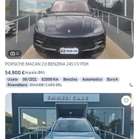
12
PORSCHE MACAN 2.0 BENZINA 245 CV PDK
54.900 €
Arpaia
(
BN
)
Usato
08/2021
82000 Km
Benzina
Automatico
Euro 6
Rivenditore
EMMEBI CARS SRL