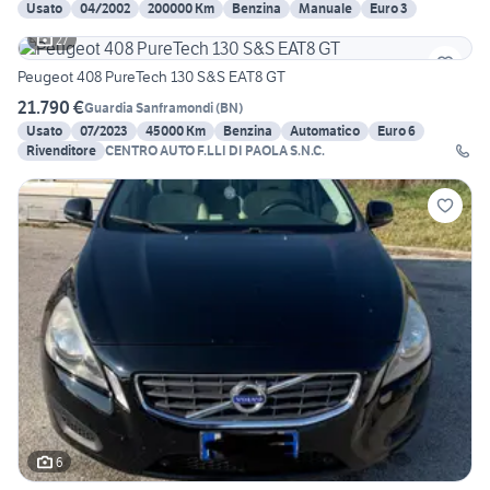
Usato
04/2002
200000 Km
Benzina
Manuale
Euro 3
27
Peugeot 408 PureTech 130 S&S EAT8 GT
21.790 €
Guardia Sanframondi
(
BN
)
Usato
07/2023
45000 Km
Benzina
Automatico
Euro 6
Rivenditore
CENTRO AUTO F.LLI DI PAOLA S.N.C.
6