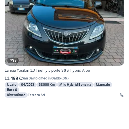
9
Lancia Ypsilon 1.0 FireFly 5 porte S&S Hybrid Albe
11.499 €
San Bartolomeo in Galdo
(
BN
)
Usato
04/2023
38000 Km
Mild Hybrid Benzina
Manuale
Euro 6
Rivenditore
Ferrara Srl