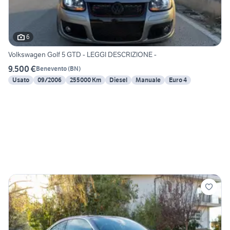
6
Volkswagen Golf 5 GTD - LEGGI DESCRIZIONE -
9.500 €
Benevento
(
BN
)
Usato
09/2006
255000 Km
Diesel
Manuale
Euro 4