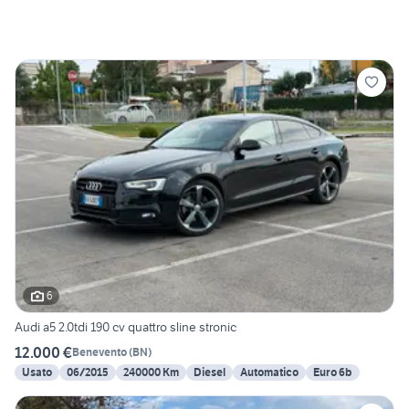
6
Audi a5 2.0tdi 190 cv quattro sline stronic
12.000 €
Benevento
(
BN
)
Usato
06/2015
240000 Km
Diesel
Automatico
Euro 6b