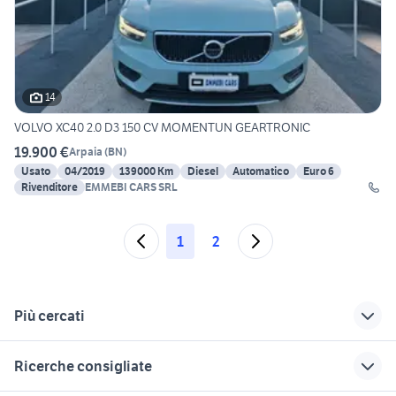
14
VOLVO XC40 2.0 D3 150 CV MOMENTUN GEARTRONIC
19.900 €
Arpaia
(
BN
)
Usato
04/2019
139000 Km
Diesel
Automatico
Euro 6
Rivenditore
EMMEBI CARS SRL
1
2
Più cercati
Correlati
Richerche simili
Suggerimenti
Ricerche consigliate
clio auto Avellino
batteria nuova
clio 3