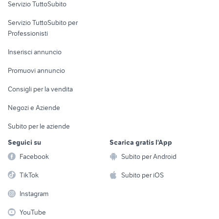
Servizio TuttoSubito
elettronica
per la casa e la
sports e hobby
Servizio TuttoSubito per
persona
Informatica
Animali
Professionisti
Arredamento e
Console e
Accessori per
Casalinghi
Inserisci annuncio
Videogiochi
animali
Elettrodomestici
Promuovi annuncio
Audio/Video
Musica e Film
Giardino e Fai da te
Consigli per la vendita
Fotografia
Libri e Riviste
Abbigliamento e
Negozi e Aziende
Telefonia
Strumenti Musicali
Accessori
Subito per le aziende
Sports
Tutto per i bambini
Seguici su
Scarica gratis l'App
Biciclette
Facebook
Subito per Android
Collezionismo
TikTok
Subito per iOS
Instagram
YouTube