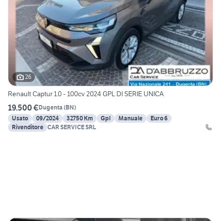
26
Renault Captur 1.0 - 100cv 2024 GPL DI SERIE UNICA
19.500 €
Dugenta
(
BN
)
Usato
09/2024
32750 Km
Gpl
Manuale
Euro 6
Rivenditore
CAR SERVICE SRL