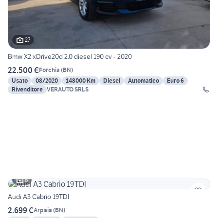
27
Bmw X2 xDrive20d 2.0 diesel 190 cv - 2020
22.500 €
Forchia
(
BN
)
Usato
08/2020
148000 Km
Diesel
Automatico
Euro 6
Rivenditore
VERAUTO SRLS
6
Audi A3 Cabrio 19TDI
2.699 €
Arpaia
(
BN
)