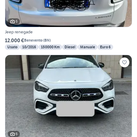
6
Jeep renegade
12.000 €
Benevento
(
BN
)
Usato
10/2016
150000 Km
Diesel
Manuale
Euro 6
6