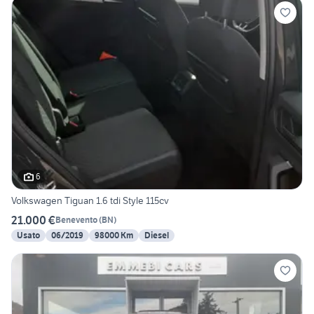
6
Volkswagen Tiguan 1.6 tdi Style 115cv
21.000 €
Benevento
(
BN
)
Usato
06/2019
98000 Km
Diesel