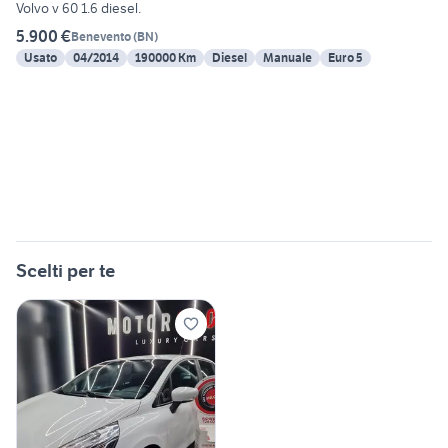
Volvo v 60 1.6 diesel.
5.900 €
Benevento
(
BN
)
Usato
04/2014
190000 Km
Diesel
Manuale
Euro 5
Scelti per te