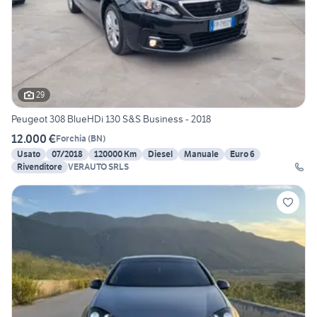
29
Peugeot 308 BlueHDi 130 S&S Business - 2018
12.000 €
Forchia
(
BN
)
Usato
07/2018
120000 Km
Diesel
Manuale
Euro 6
Rivenditore
VERAUTO SRLS