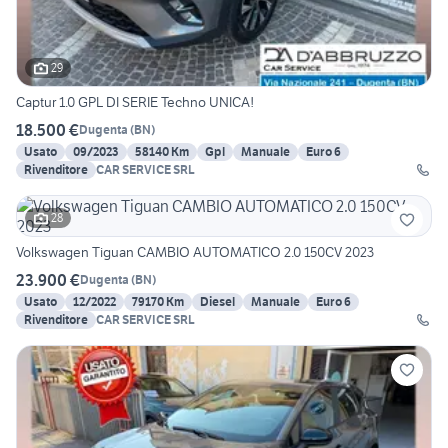
29
Captur 1.0 GPL DI SERIE Techno UNICA!
18.500 €
Dugenta
(
BN
)
Usato
09/2023
58140 Km
Gpl
Manuale
Euro 6
Rivenditore
CAR SERVICE SRL
28
Volkswagen Tiguan CAMBIO AUTOMATICO 2.0 150CV 2023
23.900 €
Dugenta
(
BN
)
Usato
12/2022
79170 Km
Diesel
Manuale
Euro 6
Rivenditore
CAR SERVICE SRL