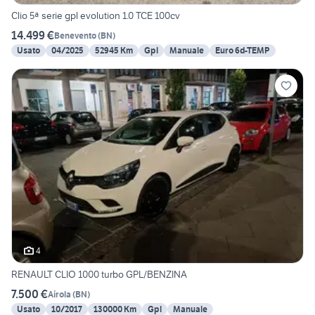
Clio 5ª serie gpl evolution 1.0 TCE 100cv
14.499 €
Benevento
(
BN
)
Usato
04/2025
52945 Km
Gpl
Manuale
Euro 6d-TEMP
4
RENAULT CLIO 1000 turbo GPL/BENZINA
7.500 €
Airola
(
BN
)
Usato
10/2017
130000 Km
Gpl
Manuale