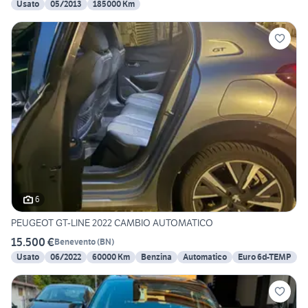
Usato
05/2013
185000 Km
6
PEUGEOT GT-LINE 2022 CAMBIO AUTOMATICO
15.500 €
Benevento
(
BN
)
Usato
06/2022
60000 Km
Benzina
Automatico
Euro 6d-TEMP