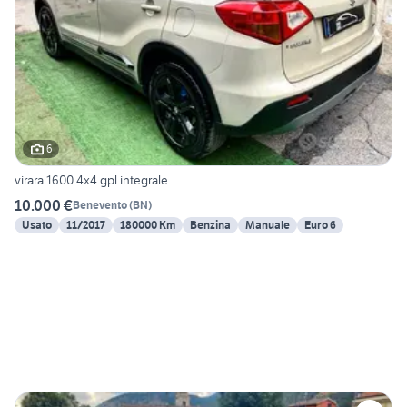
6
virara 1600 4x4 gpl integrale
10.000 €
Benevento
(
BN
)
Usato
11/2017
180000 Km
Benzina
Manuale
Euro 6