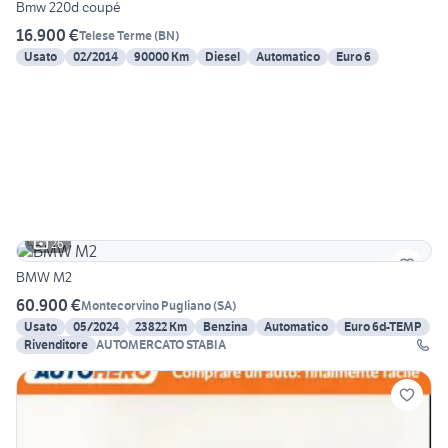
Bmw 220d coupé
16.900 €
Telese Terme
(
BN
)
Usato
02/2014
90000 Km
Diesel
Automatico
Euro 6
26
BMW M2
60.900 €
Montecorvino Pugliano
(
SA
)
Usato
05/2024
23822 Km
Benzina
Automatico
Euro 6d-TEMP
Rivenditore
AUTOMERCATO STABIA