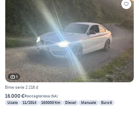
5
Bmw serie 2 218 d
16.000 €
Roccagloriosa
(
SA
)
Usato
11/2014
160000 Km
Diesel
Manuale
Euro 6