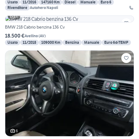
Usato
11/2016
147160 Km
Diesel
Manuale
Euro 6
Rivenditore
Autohero Napoli
6
BMW 218 Cabrio benzina 136 Cv
18.500 €
Avellino
(
AV
)
Usato
11/2018
109000 Km
Benzina
Manuale
Euro 6d-TEMP
6