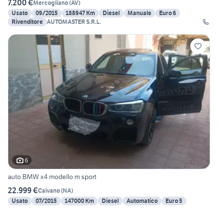
7.200 €
Mercogliano
(
AV
)
Usato
09/2015
188947 Km
Diesel
Manuale
Euro 6
Rivenditore
AUTOMASTER S.R.L.
6
auto BMW x4 modello m sport
22.999 €
Caivano
(
NA
)
Usato
07/2015
147000 Km
Diesel
Automatico
Euro 5