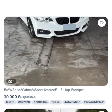
4
BMWSerie2CabrioMSport-8marceF1- Fullop-Frenipist
30.000 €
Napoli
(
NA
)
Usato
09/2020
80000 Km
Diesel
Automatico
Euro 6d-TEMP