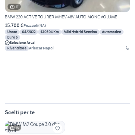
11
BMW 220 ACTIVE TOURER MHEV 48V AUTO MONOVOLUME
15.700 €
Pozzuoli
(
NA
)
Usato
04/2022
130604 Km
Mild Hybrid Benzina
Automatico
Euro 6
Selezione Arval
Rivenditore
Arielcar Napoli
Scelti per te
18