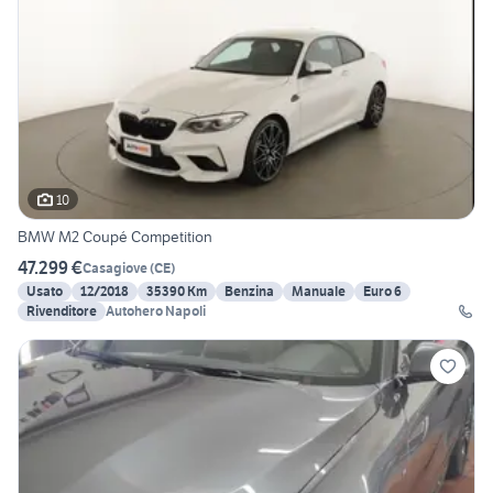
10
BMW M2 Coupé Competition
47.299 €
Casagiove
(
CE
)
Usato
12/2018
35390 Km
Benzina
Manuale
Euro 6
Rivenditore
Autohero Napoli