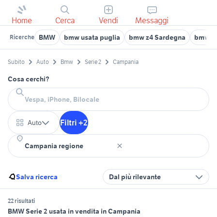
Home
Cerca
Vendi
Messaggi
BMW
bmw usata puglia
bmw z4 Sardegna
bmw ser
Ricerche
Subito
Auto
Bmw
Serie 2
Campania
Cosa cerchi?
Filtri +2
Auto
Salva ricerca
Dal più rilevante
22 risultati
BMW Serie 2 usata in vendita in Campania