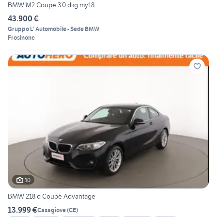
BMW M2 Coupe 3.0 dkg my18
43.900 €
Gruppo L' Automobile - Sede BMW
Frosinone
10
BMW 218 d Coupé Advantage
13.999 €
Casagiove
(
CE
)