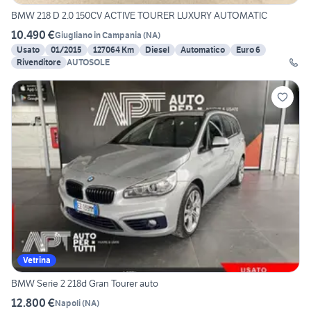
BMW 218 D 2.0 150CV ACTIVE TOURER LUXURY AUTOMATIC
10.490 €
Giugliano in Campania
(
NA
)
Usato
01/2015
127064 Km
Diesel
Automatico
Euro 6
Rivenditore
AUTOSOLE
Vetrina
BMW Serie 2 218d Gran Tourer auto
12.800 €
Napoli
(
NA
)