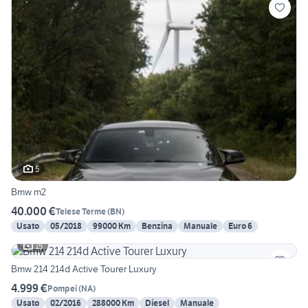
5
Bmw m2
40.000 €
Telese Terme
(
BN
)
Usato
05/2018
99000 Km
Benzina
Manuale
Euro 6
15
Bmw 214 214d Active Tourer Luxury
4.999 €
Pompei
(
NA
)
Usato
02/2016
288000 Km
Diesel
Manuale