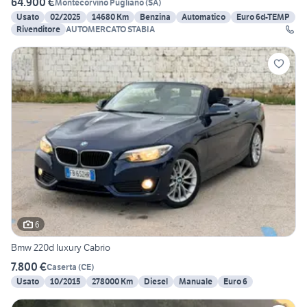
64.900 €
Montecorvino Pugliano
(
SA
)
Usato
02/2025
14680 Km
Benzina
Automatico
Euro 6d-TEMP
Rivenditore
AUTOMERCATO STABIA
6
Bmw 220d luxury Cabrio
7.800 €
Caserta
(
CE
)
Usato
10/2015
278000 Km
Diesel
Manuale
Euro 6