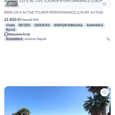
11
BMW 225 E ACTIVE TOURER IPERFORMANCE LUXURY AUTOM.
13.650 €
Pozzuoli
(
NA
)
Usato
06/2021
104326 Km
Mild Hybrid Benzina
Automatico
Euro 6
Selezione Arval
Rivenditore
Arielcar Napoli