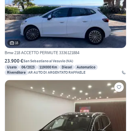
18
Bmw 218 ACCETTO PERMUTE 3336121884
23.900 €
San Sebastiano al Vesuvio
(
NA
)
Usato
06/2023
119000 Km
Diesel
Automatico
Rivenditore
AR AUTO DI ARGENTATO RAFFAELE