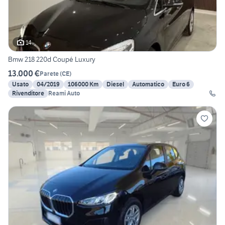
14
Bmw 218 220d Coupé Luxury
13.000 €
Parete
(
CE
)
Usato
04/2019
106000 Km
Diesel
Automatico
Euro 6
Rivenditore
Reami Auto