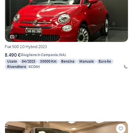
7
Fiat 500 1.0 Hybrid 2023
8.490 €
Giugliano in Campania
(
NA
)
Usato
04/2023
30000 Km
Benzina
Manuale
Euro 6e
Rivenditore
SCOMI