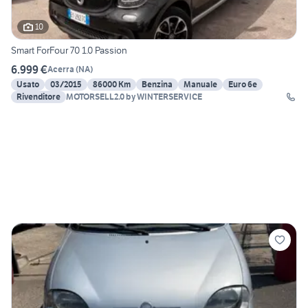
10
Smart ForFour 70 1.0 Passion
6.999 €
Acerra
(
NA
)
Usato
03/2015
86000 Km
Benzina
Manuale
Euro 6e
Rivenditore
MOTORSELL2.0 by WINTERSERVICE