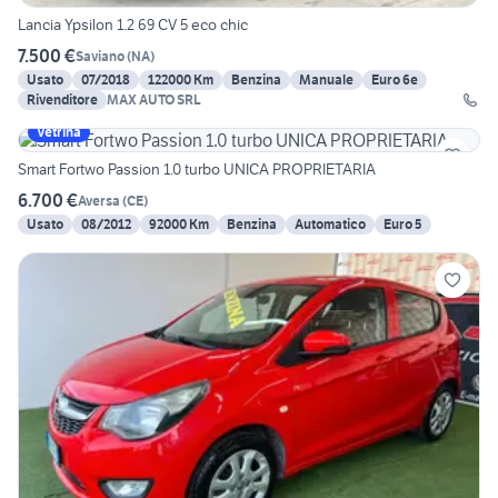
Lancia Ypsilon 1.2 69 CV 5 eco chic
7.500 €
Saviano
(
NA
)
Usato
07/2018
122000 Km
Benzina
Manuale
Euro 6e
Rivenditore
MAX AUTO SRL
Vetrina
Smart Fortwo Passion 1.0 turbo UNICA PROPRIETARIA
6.700 €
Aversa
(
CE
)
Usato
08/2012
92000 Km
Benzina
Automatico
Euro 5