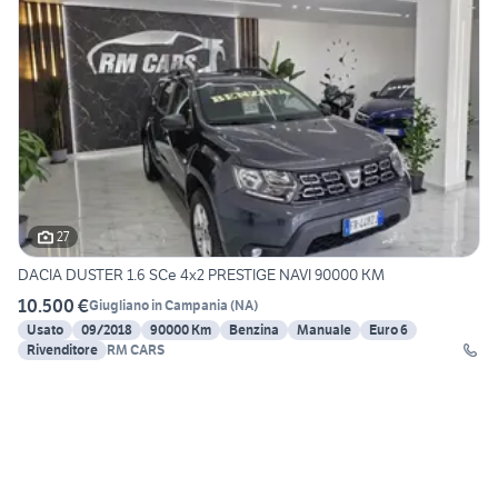
27
DACIA DUSTER 1.6 SCe 4x2 PRESTIGE NAVI 90000 KM
10.500 €
Giugliano in Campania
(
NA
)
Usato
09/2018
90000 Km
Benzina
Manuale
Euro 6
Rivenditore
RM CARS