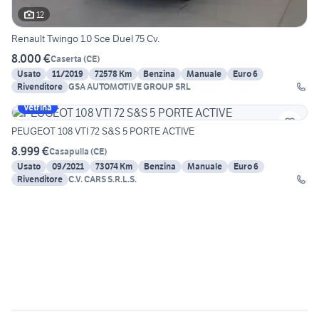
12
Renault Twingo 1.0 Sce Duel 75 Cv.
8.000 €
Caserta
(
CE
)
Usato
11/2019
72578 Km
Benzina
Manuale
Euro 6
Rivenditore
GSA AUTOMOTIVE GROUP SRL
Vetrina
PEUGEOT 108 VTI 72 S&S 5 PORTE ACTIVE
8.999 €
Casapulla
(
CE
)
Usato
09/2021
73074 Km
Benzina
Manuale
Euro 6
Rivenditore
C.V. CARS S.R.L.S.