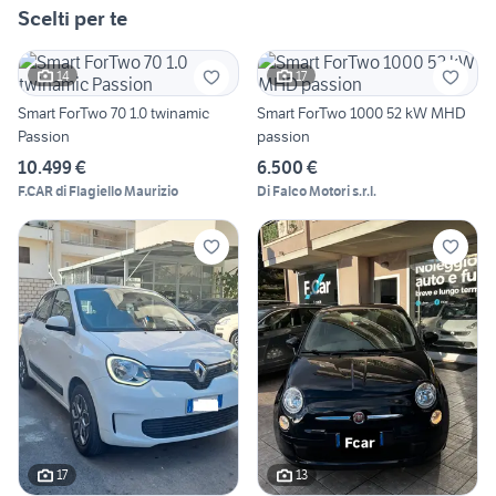
Scelti per te
14
17
Smart ForTwo 70 1.0 twinamic
Smart ForTwo 1000 52 kW MHD
Passion
passion
10.499 €
6.500 €
F.CAR di Flagiello Maurizio
Di Falco Motori s.r.l.
17
13