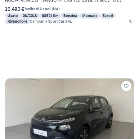
NUOVA RENAULT TWINGO INTENS TCe 0.9 BENZ 90CV TOTA
10.490 €
Melito di Napoli
(
NA
)
Usato
08/2018
68521 Km
Benzina
Manuale
Euro 6
Rivenditore
Campania Sport Car SRL