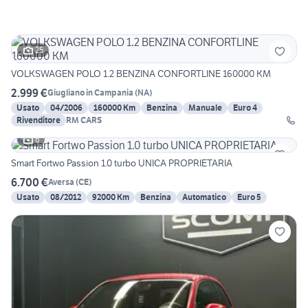
25
VOLKSWAGEN POLO 1.2 BENZINA CONFORTLINE 160000 KM
2.999 €
Giugliano in Campania
(
NA
)
Usato
04/2006
160000 Km
Benzina
Manuale
Euro 4
Rivenditore
RM CARS
6
Smart Fortwo Passion 1.0 turbo UNICA PROPRIETARIA
6.700 €
Aversa
(
CE
)
Usato
08/2012
92000 Km
Benzina
Automatico
Euro 5