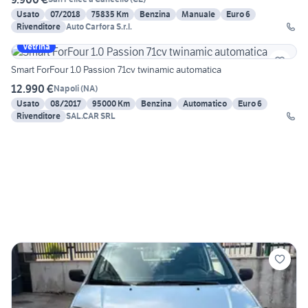
Usato
07/2018
75835 Km
Benzina
Manuale
Euro 6
Rivenditore
Auto Carfora S.r.l.
Vetrina
Smart ForFour 1.0 Passion 71cv twinamic automatica
12.990 €
Napoli
(
NA
)
Usato
08/2017
95000 Km
Benzina
Automatico
Euro 6
Rivenditore
SAL.CAR SRL