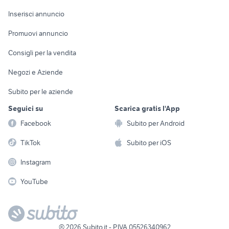
Arredamento e
Console e
Accessori per
Casalinghi
Inserisci annuncio
Videogiochi
animali
Elettrodomestici
Promuovi annuncio
Audio/Video
Musica e Film
Giardino e Fai da te
Consigli per la vendita
Fotografia
Libri e Riviste
Abbigliamento e
Negozi e Aziende
Telefonia
Strumenti Musicali
Accessori
Subito per le aziende
Sports
Tutto per i bambini
Seguici su
Scarica gratis l'App
Biciclette
Facebook
Subito per Android
Collezionismo
TikTok
Subito per iOS
Instagram
YouTube
©
2026
Subito.it - P.IVA 05526340962