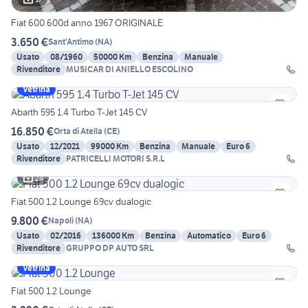
Fiat 600 600d anno 1967 ORIGINALE
3.650 €
Sant'Antimo
(
NA
)
Usato
08/1960
50000 Km
Benzina
Manuale
Rivenditore
MUSICAR DI ANIELLO ESCOLINO
Vetrina
Abarth 595 1.4 Turbo T-Jet 145 CV
16.850 €
Orta di Atella
(
CE
)
Usato
12/2021
99000 Km
Benzina
Manuale
Euro 6
Rivenditore
PATRICELLI MOTORI S.R.L
24
Fiat 500 1.2 Lounge 69cv dualogic
9.800 €
Napoli
(
NA
)
Usato
02/2016
136000 Km
Benzina
Automatico
Euro 6
Rivenditore
GRUPPO DP AUTO SRL
Vetrina
Fiat 500 1.2 Lounge