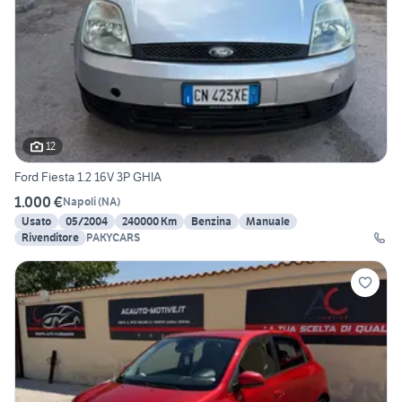
12
Ford Fiesta 1.2 16V 3P GHIA
1.000 €
Napoli
(
NA
)
Usato
05/2004
240000 Km
Benzina
Manuale
Rivenditore
PAKYCARS