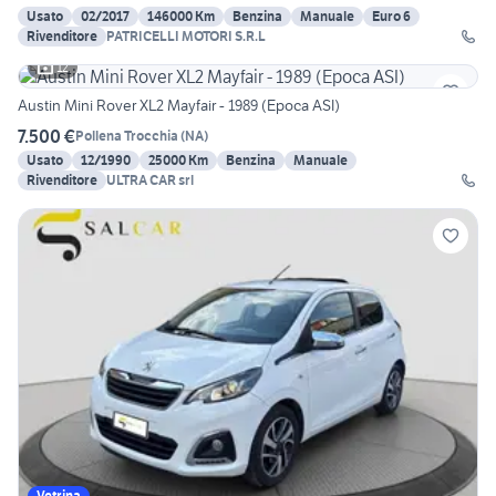
Usato
02/2017
146000 Km
Benzina
Manuale
Euro 6
Rivenditore
PATRICELLI MOTORI S.R.L
12
Austin Mini Rover XL2 Mayfair - 1989 (Epoca ASI)
7.500 €
Pollena Trocchia
(
NA
)
Usato
12/1990
25000 Km
Benzina
Manuale
Rivenditore
ULTRA CAR srl
Vetrina