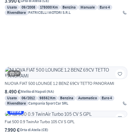
3.990 €
Orta di Atella
(
CE
)
Usato
09/2008
178000 Km
Benzina
Manuale
Euro 4
Rivenditore
PATRICELLI MOTORI S.R.L
24
NUOVA FIAT 500 LOUNGE 1.2 BENZ 69CV TETTO PANORAMI
8.490 €
Melito di Napoli
(
NA
)
Usato
06/2012
98562 Km
Benzina
Automatico
Euro 4
Rivenditore
Campania Sport Car SRL
Vetrina
Fiat 500 0.9 TwinAir Turbo 105 CV S GPL
7.990 €
Orta di Atella
(
CE
)