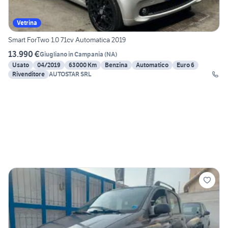
Vetrina
Smart ForTwo 1.0 71cv Automatica 2019
13.990 €
Giugliano in Campania
(
NA
)
Usato
04/2019
63000 Km
Benzina
Automatico
Euro 6
Rivenditore
AUTOSTAR SRL