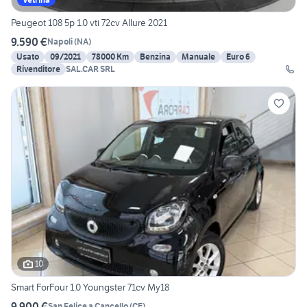
Peugeot 108 5p 1.0 vti 72cv Allure 2021
9.590 €
Napoli
(
NA
)
Usato
09/2021
78000 Km
Benzina
Manuale
Euro 6
Rivenditore
SAL.CAR SRL
10
Smart ForFour 1.0 Youngster 71cv My18
9.900 €
San Felice a Cancello
(
CE
)