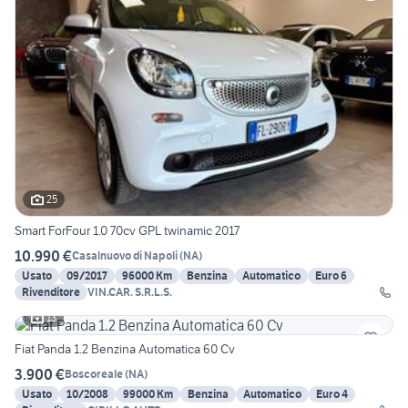
25
Smart ForFour 1.0 70cv GPL twinamic 2017
10.990 €
Casalnuovo di Napoli
(
NA
)
Usato
09/2017
96000 Km
Benzina
Automatico
Euro 6
Rivenditore
VIN.CAR. S.R.L.S.
13
Fiat Panda 1.2 Benzina Automatica 60 Cv
3.900 €
Boscoreale
(
NA
)
Usato
10/2008
99000 Km
Benzina
Automatico
Euro 4