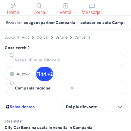
Home
Cerca
Vendi
Messaggi
peugeot partner Campania
autocarleo auto Campani
Ricerche
Subito
Auto
City Car
Benzina
Campania
Cosa cerchi?
Filtri +2
Auto
Salva ricerca
Dal più rilevante
567 risultati
City Car Benzina usata in vendita in Campania