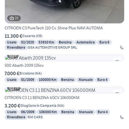
20
CITROEN C3 PureTech 110 Cv. Shine Plus NAVI AUTOMA
11.300 €
Caserta
(
CE
)
Usato
02/2020
53910 Km
Benzina
Automatico
Euro 6
Rivenditore
GSA AUTOMOTIVE GROUP SRL
6
500 Abarth 2009 135cv
7.000 €
Ercolano
(
NA
)
Usato
01/2009
100000 Km
Benzina
Manuale
Euro 4
24
CITROEN C3 1.1 BENZINA 60CV 106000KM
3.200 €
Giugliano in Campania
(
NA
)
Usato
06/2009
106000 Km
Benzina
Manuale
Euro 4
Rivenditore
RM CARS