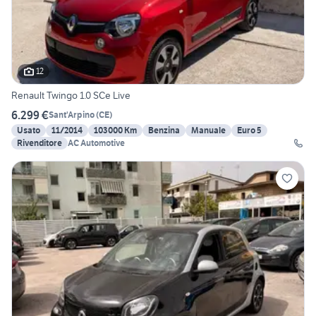
12
Renault Twingo 1.0 SCe Live
6.299 €
Sant'Arpino
(
CE
)
Usato
11/2014
103000 Km
Benzina
Manuale
Euro 5
Rivenditore
AC Automotive