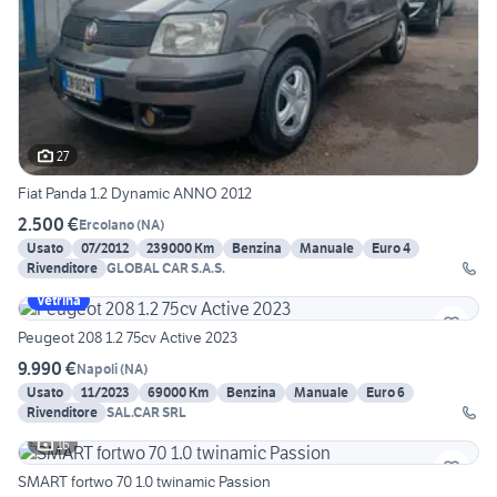
27
Fiat Panda 1.2 Dynamic ANNO 2012
2.500 €
Ercolano
(
NA
)
Usato
07/2012
239000 Km
Benzina
Manuale
Euro 4
Rivenditore
GLOBAL CAR S.A.S.
Vetrina
Peugeot 208 1.2 75cv Active 2023
9.990 €
Napoli
(
NA
)
Usato
11/2023
69000 Km
Benzina
Manuale
Euro 6
Rivenditore
SAL.CAR SRL
16
SMART fortwo 70 1.0 twinamic Passion