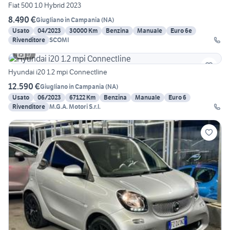
Fiat 500 1.0 Hybrid 2023
8.490 €
Giugliano in Campania
(
NA
)
Usato
04/2023
30000 Km
Benzina
Manuale
Euro 6e
Rivenditore
SCOMI
17
Hyundai i20 1.2 mpi Connectline
12.590 €
Giugliano in Campania
(
NA
)
Usato
06/2023
67122 Km
Benzina
Manuale
Euro 6
Rivenditore
M.G.A. Motori S.r.l.