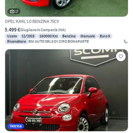
17
OPEL KARL 1.0 BENZINA 75CV
5.499 €
Giugliano in Campania
(
NA
)
Usato
12/2015
160000 Km
Benzina
Manuale
Euro 6
Rivenditore
BM AUTO SRLS DI CIRO BONAPARTE
Vetrina