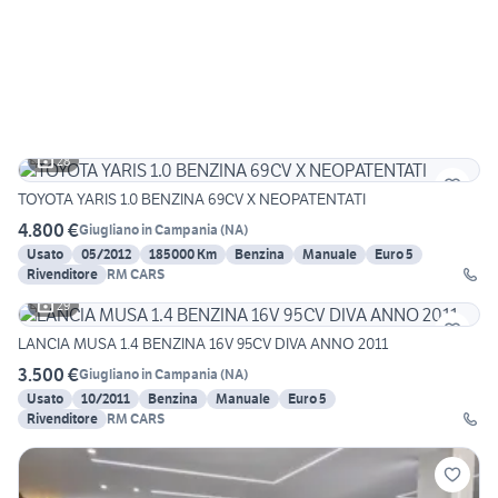
28
TOYOTA YARIS 1.0 BENZINA 69CV X NEOPATENTATI
4.800 €
Giugliano in Campania
(
NA
)
Usato
05/2012
185000 Km
Benzina
Manuale
Euro 5
Rivenditore
RM CARS
29
LANCIA MUSA 1.4 BENZINA 16V 95CV DIVA ANNO 2011
3.500 €
Giugliano in Campania
(
NA
)
Usato
10/2011
Benzina
Manuale
Euro 5
Rivenditore
RM CARS