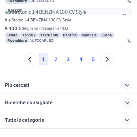
Rivenditore
CIRILLO AUTO
25
Kia Stonic 1.4 BENZINA 100 CV Style
9.400 €
Giugliano in Campania
(
NA
)
Usato
12/2017
131262 Km
Benzina
Manuale
Euro 6
Rivenditore
AUTOCARLEO
1
2
3
4
5
Più cercati
Correlati
Richerche simili
Suggerimenti
Ricerche consigliate
fiat pimonte
auto Puglia
cerchi 18 golf 7
aprilia a forlÃƒÂ¬-cesena e
auto Vairano
bmw 318d
kia venga usata
qashqai km0 auto
Tutte le categorie
provincia
Patenora
audi a6 berlina
golf 4 r32
auto Dovera
fasolin
fiat colle sannita
golf 8 usata
auto 2000 acireale
motori
immobili
lavoro e servizi