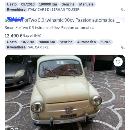
Usato
05/2010
190000 Km
Benzina
Manuale
Rivenditore
ITALY CARS DI SERHAN YOUSSRI
Vetrina
Smart ForTwo 0.9 twinamic 90cv Passion automatica
12.490 €
Napoli
(
NA
)
Usato
10/2018
90000 Km
Benzina
Automatico
Euro 6
Rivenditore
SAL.CAR SRL
17