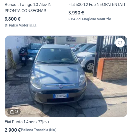
Renault Twingo 1.0 73cv IN
Fiat 500 1.2 Pop NEOPATENTATI
PRONTA CONSEGNA!!
3.990 €
9.800 €
F.CAR di Flagiello Maurizio
Di Falco Motori s.r.l.
13
Fiat Punto 1.4benz 77(cv)
2.900 €
Pollena Trocchia
(
NA
)