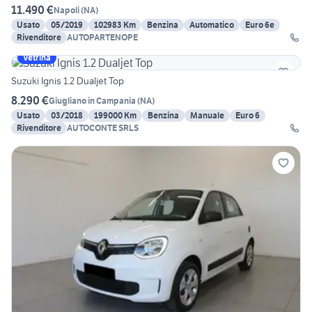
11.490 €
Napoli
(
NA
)
Usato
05/2019
102983 Km
Benzina
Automatico
Euro 6e
Rivenditore
AUTOPARTENOPE
Vetrina
Suzuki Ignis 1.2 Dualjet Top
8.290 €
Giugliano in Campania
(
NA
)
Usato
03/2018
199000 Km
Benzina
Manuale
Euro 6
Rivenditore
AUTOCONTE SRLS