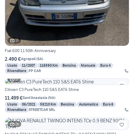
13
Fiat 600 1.1 50th Anniversary
2.490 €
Agropoli
(
SA
)
Usato
11/2007
116590 Km
Benzina
Manuale
Euro 4
Rivenditore
FP CAR
17
Citroen C3 PureTech 110 S&S EAT6 Shine
11.499 €
Sant'Anastasia
(
NA
)
Usato
06/2021
58210 Km
Benzina
Automatico
Euro 6
Rivenditore
STREETCAR SRL
26