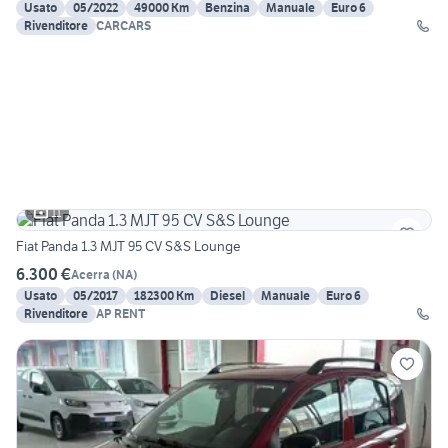
Usato
05/2022
49000 Km
Benzina
Manuale
Euro 6
Rivenditore
CARCARS
11
Fiat Panda 1.3 MJT 95 CV S&S Lounge
6.300 €
Acerra
(
NA
)
Usato
05/2017
182300 Km
Diesel
Manuale
Euro 6
Rivenditore
AP RENT