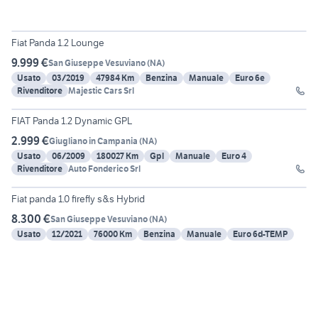
15
Fiat Panda 1.2 Lounge
9.999 €
San Giuseppe Vesuviano
(
NA
)
Usato
03/2019
47984 Km
Benzina
Manuale
Euro 6e
Rivenditore
Majestic Cars Srl
16
FIAT Panda 1.2 Dynamic GPL
2.999 €
Giugliano in Campania
(
NA
)
Usato
06/2009
180027 Km
Gpl
Manuale
Euro 4
Rivenditore
Auto Fonderico Srl
6
Fiat panda 1.0 firefly s&s Hybrid
8.300 €
San Giuseppe Vesuviano
(
NA
)
Usato
12/2021
76000 Km
Benzina
Manuale
Euro 6d-TEMP