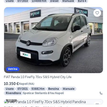
Usato
07/2010
134000 Km
Diesel
Manuale
Euro 4
Vetrina
FIAT Panda 1.0 FireFly 70cv S&S Hybrid City Life
10.350 €
Napoli
(
NA
)
Usato
07/2021
53882 Km
Benzina
Manuale
Rivenditore
Spoticar Stellantis &You Napoli
21