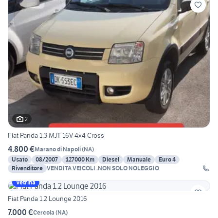
2
Fiat Panda 1.3 MJT 16V 4x4 Cross
4.800 €
Marano di Napoli
(
NA
)
Usato
08/2007
127000 Km
Diesel
Manuale
Euro 4
Rivenditore
VENDITA VEICOLI .NON SOLO NOLEGGIO
Vetrina
Fiat Panda 1.2 Lounge 2016
7.000 €
Cercola
(
NA
)