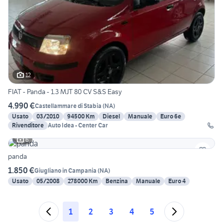
12
FIAT - Panda - 1.3 MJT 80 CV S&S Easy
4.990 €
Castellammare di Stabia
(
NA
)
Usato
03/2010
94500 Km
Diesel
Manuale
Euro 6e
Rivenditore
Auto Idea - Center Car
6
panda
1.850 €
Giugliano in Campania
(
NA
)
Usato
05/2008
278000 Km
Benzina
Manuale
Euro 4
1
2
3
4
5