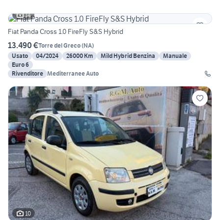
14
Fiat Panda Cross 1.0 FireFly S&S Hybrid
13.490 €
Torre del Greco
(
NA
)
Usato
04/2024
26000 Km
Mild Hybrid Benzina
Manuale
Euro 6
Rivenditore
Mediterranee Auto
10