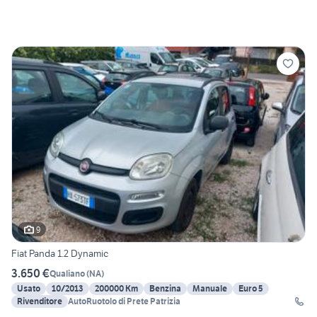
9
Fiat Panda 1.2 Dynamic
3.650 €
Qualiano
(
NA
)
Usato
10/2013
200000 Km
Benzina
Manuale
Euro 5
Rivenditore
AutoRuotolo di Prete Patrizia