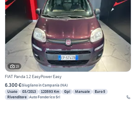
19
FIAT Panda 1.2 EasyPower Easy
6.300 €
Giugliano in Campania
(
NA
)
Usato
03/2013
120593 Km
Gpl
Manuale
Euro 5
Rivenditore
Auto Fonderico Srl