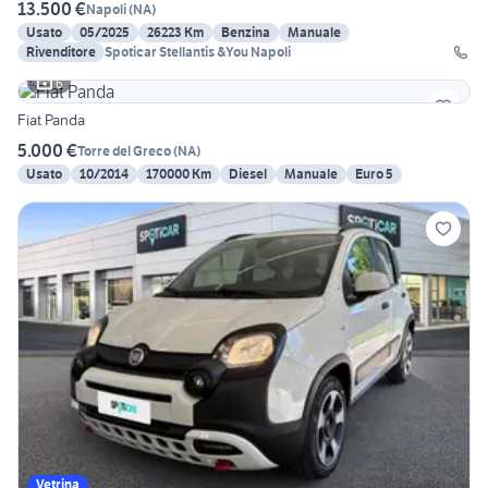
13.500 €
Napoli
(
NA
)
Usato
05/2025
26223 Km
Benzina
Manuale
Rivenditore
Spoticar Stellantis &You Napoli
6
Fiat Panda
5.000 €
Torre del Greco
(
NA
)
Usato
10/2014
170000 Km
Diesel
Manuale
Euro 5
Vetrina