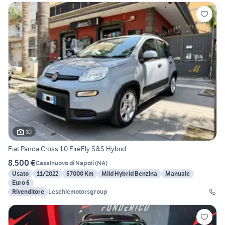
10
Fiat Panda Cross 1.0 FireFly S&S Hybrid
8.500 €
Casalnuovo di Napoli
(
NA
)
Usato
11/2022
57000 Km
Mild Hybrid Benzina
Manuale
Euro 6
Rivenditore
Leschicmotorsgroup