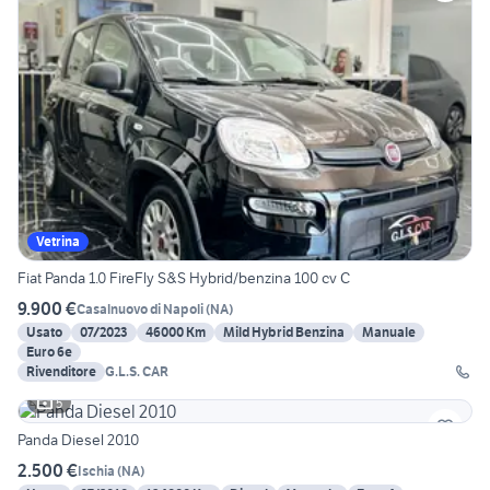
Vetrina
Fiat Panda 1.0 FireFly S&S Hybrid/benzina 100 cv C
9.900 €
Casalnuovo di Napoli
(
NA
)
Usato
07/2023
46000 Km
Mild Hybrid Benzina
Manuale
Euro 6e
Rivenditore
G.L.S. CAR
5
Panda Diesel 2010
2.500 €
Ischia
(
NA
)