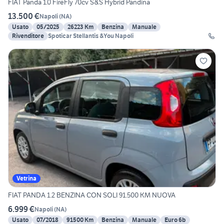
FIAT Panda 1.0 FireFly 70cv S&S Hybrid Pandina
13.500 €
Napoli
(
NA
)
Usato
05/2025
26223 Km
Benzina
Manuale
Rivenditore
Spoticar Stellantis &You Napoli
Vetrina
FIAT PANDA 1.2 BENZINA CON SOLI 91.500 KM NUOVA
6.999 €
Napoli
(
NA
)
Usato
07/2018
91500 Km
Benzina
Manuale
Euro 6b