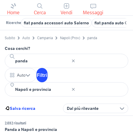
Home
Cerca
Vendi
Messaggi
fiat panda accessori auto Salerno
fiat panda auto Ca
Ricerche
Subito
Auto
Campania
Napoli (Prov)
panda
Cosa cerchi?
Filtri
Auto
Salva ricerca
Dal più rilevante
2.032 risultati
Panda a Napoli e provincia