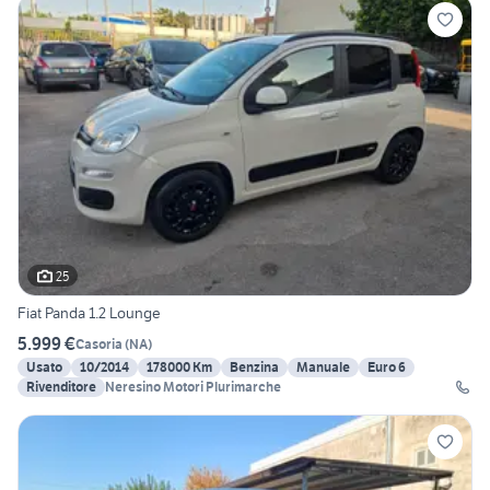
25
Fiat Panda 1.2 Lounge
5.999 €
Casoria
(
NA
)
Usato
10/2014
178000 Km
Benzina
Manuale
Euro 6
Rivenditore
Neresino Motori Plurimarche