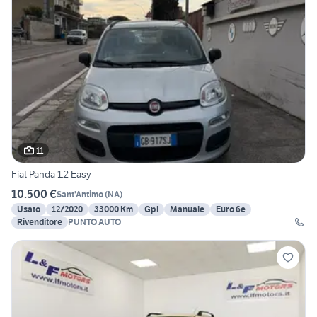
11
Fiat Panda 1.2 Easy
10.500 €
Sant'Antimo
(
NA
)
Usato
12/2020
33000 Km
Gpl
Manuale
Euro 6e
Rivenditore
PUNTO AUTO