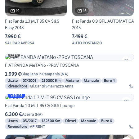
19
16
Fiat Panda 1.3 MJT 95 CV S&S
Fiat Panda 0.9 GPL AUTOMATICA
Easy 2018
2015
7.990 €
7.499 €
SAL.CAR AVERSA
AUTO COSTANZO
8
FIAT PANDA MeTANo -PRoV TOSCANA
1.999 €
Giugliano in Campania
(
NA
)
Usato
07/2009
250000 Km
Metano
Manuale
Euro 4
Rivenditore
Mi.Car di Smarrazzo Anna
Vetrina
Fiat Panda 1.3 MJT 95 CV S&S Lounge
6.300 €
Acerra
(
NA
)
Usato
05/2017
182300 Km
Diesel
Manuale
Euro 6
Rivenditore
AP RENT