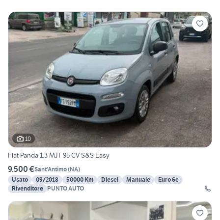
10
Fiat Panda 1.3 MJT 95 CV S&S Easy
9.500 €
Sant'Antimo
(
NA
)
Usato
09/2018
50000 Km
Diesel
Manuale
Euro 6e
Rivenditore
PUNTO AUTO