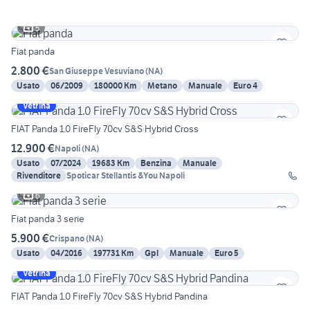
5
Fiat panda
2.800 €
San Giuseppe Vesuviano
(
NA
)
Usato
06/2009
180000 Km
Metano
Manuale
Euro 4
Vetrina
FIAT Panda 1.0 FireFly 70cv S&S Hybrid Cross
12.900 €
Napoli
(
NA
)
Usato
07/2024
19683 Km
Benzina
Manuale
Rivenditore
Spoticar Stellantis &You Napoli
6
Fiat panda 3 serie
5.900 €
Crispano
(
NA
)
Usato
04/2016
197731 Km
Gpl
Manuale
Euro 5
Vetrina
FIAT Panda 1.0 FireFly 70cv S&S Hybrid Pandina