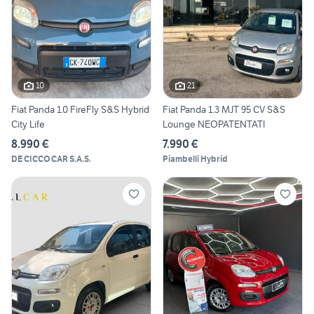
10
21
Fiat Panda 1.0 FireFly S&S Hybrid
Fiat Panda 1.3 MJT 95 CV S&S
City Life
Lounge NEOPATENTATI
8.990 €
7.990 €
DE CICCO CAR S.A.S.
Piambelli Hybrid