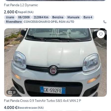
Fiat Panda 1.2 Dynamic
2.600 €
Napoli
(
NA
)
Usato
08/2009
212064 Km
Benzina
Manuale
Euro 4
Rivenditore
CONCESSIONARIO OPEL RGM AUTO
18
Fiat Panda Cross 0.9 TwinAir Turbo S&S 4x4 VAN 2 P
4.000 €
Boscotrecase
(
NA
)