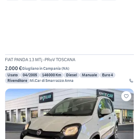
9
FIAT PANDA 1.3 MTj -PRoV TOSCANA
2.000 €
Giugliano in Campania
(
NA
)
Usato
04/2005
146000 Km
Diesel
Manuale
Euro 4
Rivenditore
Mi.Car di Smarrazzo Anna