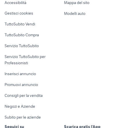
Accessibilità
Mappa del sito
Loft, mansarde e
Napoli provincia
Veicoli commerciali
altro
panda a salerno e
Gestisci cookies
Modelli auto
provincia
Case vacanza
TuttoSubito Vendi
Uffici e Locali
TuttoSubito Compra
commerciali
Servizio TuttoSubito
elettronica
per la casa e la
sports e hobby
Servizio TuttoSubito per
persona
Informatica
Animali
Professionisti
Arredamento e
Console e
Accessori per
Casalinghi
Inserisci annuncio
Videogiochi
animali
Elettrodomestici
Promuovi annuncio
Audio/Video
Musica e Film
Giardino e Fai da te
Consigli per la vendita
Fotografia
Libri e Riviste
Abbigliamento e
Negozi e Aziende
Telefonia
Strumenti Musicali
Accessori
Subito per le aziende
Sports
Tutto per i bambini
Seguici su
Scarica gratis l'App