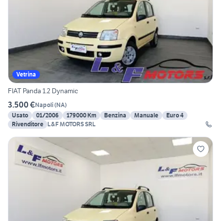
Vetrina
FIAT Panda 1.2 Dynamic
3.500 €
Napoli
(
NA
)
Usato
01/2006
179000 Km
Benzina
Manuale
Euro 4
Rivenditore
L&F MOTORS SRL