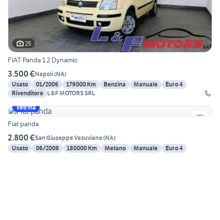
25
FIAT Panda 1.2 Dynamic
3.500 €
Napoli
(
NA
)
Usato
01/2006
179000 Km
Benzina
Manuale
Euro 4
Rivenditore
L&F MOTORS SRL
Vetrina
Fiat panda
2.800 €
San Giuseppe Vesuviano
(
NA
)
Usato
06/2009
180000 Km
Metano
Manuale
Euro 4