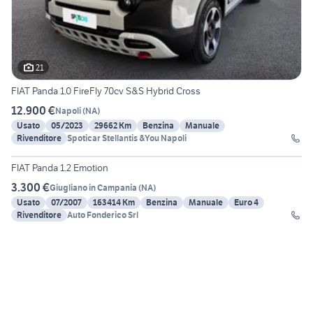
21
FIAT Panda 1.0 FireFly 70cv S&S Hybrid Cross
12.900 €
Napoli
(
NA
)
Usato
05/2023
29662 Km
Benzina
Manuale
Rivenditore
Spoticar Stellantis &You Napoli
17
FIAT Panda 1.2 Emotion
3.300 €
Giugliano in Campania
(
NA
)
Usato
07/2007
163414 Km
Benzina
Manuale
Euro 4
Rivenditore
Auto Fonderico Srl