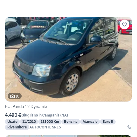
10
Fiat Panda 1.2 Dynamic
4.490 €
Giugliano in Campania
(
NA
)
Usato
11/2010
118000 Km
Benzina
Manuale
Euro 5
Rivenditore
AUTOCONTE SRLS