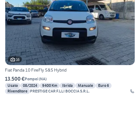
16
Fiat Panda 1.0 FireFly S&S Hybrid
13.500 €
Pompei
(
NA
)
Usato
08/2024
9400 Km
Ibrida
Manuale
Euro 6
Rivenditore
PRESTIGE CAR F.LLI BOCCIA S.R.L.