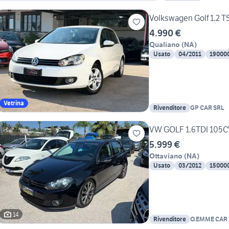
Volkswagen Golf 1.2 TS
4.990 €
Qualiano
(
NA
)
Usato
04/2011
19000
Vetrina
Rivenditore
GP CAR SRL
VW GOLF 1.6TDI 105
5.999 €
Ottaviano
(
NA
)
Usato
03/2012
15000
14
Rivenditore
O.EMME CAR