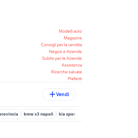
Modelli auto
Magazine
Consigli per la vendita
Negozi e Aziende
Subito per le Aziende
Assistenza
Ricerche salvate
Preferiti
Vendi
provincia
bmw x3 napoli
kia sportage nola
sport auto Napoli 