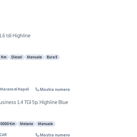
.6 tdi Highline
7 Km
Diesel
Manuale
Euro 5
Mostra numero
i Marano di Napoli
siness 1.4 TGI 5p. Highline Blue
50000 Km
Metano
Manuale
Mostra numero
 CAR