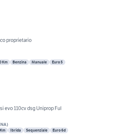
ico proprietario
0 Km
Benzina
Manuale
Euro 5
si evo 110cv dsg Uniprop Ful
(
NA
)
 Km
Ibrida
Sequenziale
Euro 6d