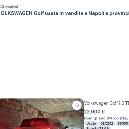
40 risultati
OLKSWAGEN Golf usata in vendita a Napoli e provinc
Volkswagen Golf 2.0 T
22.000 €
Pomigliano d'Arco
(
NA
)
Usato
01/2022
55000
Euro 6d-TEMP