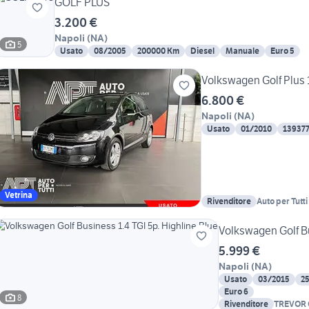
GOLF PLUS
3.200 €
Napoli
(
NA
)
5
Usato
08/2005
200000 Km
Diesel
Manuale
Euro 5
Volkswagen Golf Plus 1
6.800 €
Napoli
(
NA
)
Usato
01/2010
13937
Vetrina
Rivenditore
Auto per Tutt
Volkswagen Golf Bu
5.999 €
Napoli
(
NA
)
Usato
03/2015
2
Euro 6
8
Rivenditore
TREVOR