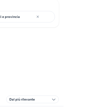
Dal più rilevante