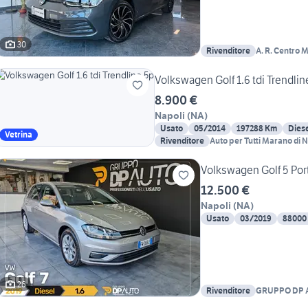
30
Rivenditore
A. R. Centro M
Volkswagen Golf 1.6 tdi Trendlin
8.900 €
Napoli
(
NA
)
Usato
05/2014
197288 Km
Dies
Vetrina
Rivenditore
Auto per Tutti Marano di 
Volkswagen Golf 5 Porte
12.500 €
Napoli
(
NA
)
Usato
03/2019
88000
26
Rivenditore
GRUPPO DP 