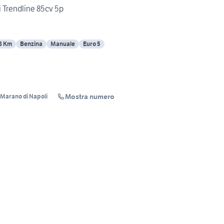
i Trendline 85cv 5p
8 Km
Benzina
Manuale
Euro 5
Mostra numero
i Marano di Napoli