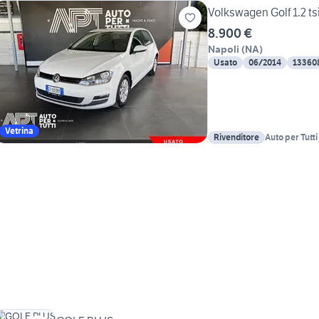
Volkswagen Golf 1.2 ts
8.900 €
Napoli
(
NA
)
Usato
06/2014
13360
Vetrina
Rivenditore
Auto per Tutt