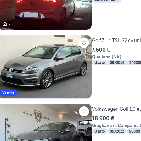
6
Golf 7 1.4 TSI 122 cv un
7.600 €
Qualiano
(
NA
)
Usato
09/2014
24000
Vetrina
Volkswagen Golf 1.0 et
18.900 €
Giugliano in Campania
Usato
05/2022
58000