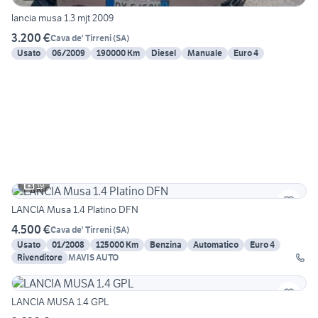
lancia musa 1.3 mjt 2009
3.200 €
Cava de' Tirreni
(
SA
)
Usato
06/2009
190000 Km
Diesel
Manuale
Euro 4
19
LANCIA Musa 1.4 Platino DFN
4.500 €
Cava de' Tirreni
(
SA
)
Usato
01/2008
125000 Km
Benzina
Automatico
Euro 4
Rivenditore
MAVIS AUTO
LANCIA MUSA 1.4 GPL