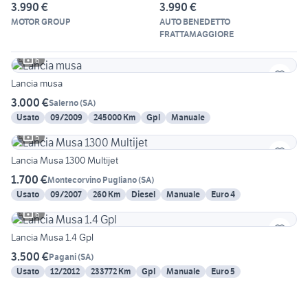
3.990 €
3.990 €
MOTOR GROUP
AUTO BENEDETTO
FRATTAMAGGIORE
6
Lancia musa
3.000 €
Salerno
(
SA
)
Usato
09/2009
245000 Km
Gpl
Manuale
5
Lancia Musa 1300 Multijet
1.700 €
Montecorvino Pugliano
(
SA
)
Usato
09/2007
260 Km
Diesel
Manuale
Euro 4
6
Lancia Musa 1.4 Gpl
3.500 €
Pagani
(
SA
)
Usato
12/2012
233772 Km
Gpl
Manuale
Euro 5