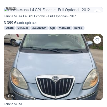
6
Lancia Musa 1.4 GPL Ecochic - Full Optional - 2012
3.399 €
Battipaglia
(
SA
)
Usato
04/2023
221000 Km
Gpl
Manuale
Euro 5
5
Lancia Musa