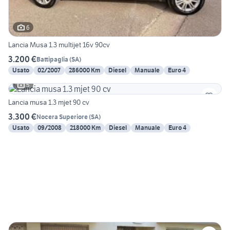
6
Lancia Musa 1.3 multijet 16v 90cv
3.200 €
Battipaglia
(
SA
)
Usato
02/2007
286000 Km
Diesel
Manuale
Euro 4
5
Lancia musa 1.3 mjet 90 cv
3.300 €
Nocera Superiore
(
SA
)
Usato
09/2008
218000 Km
Diesel
Manuale
Euro 4