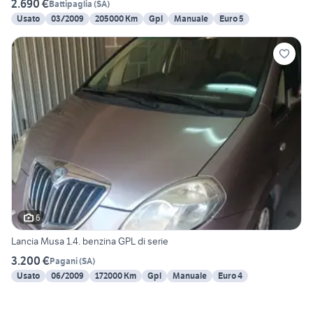
2.690 €
Battipaglia
(
SA
)
Usato
03/2009
205000 Km
Gpl
Manuale
Euro 5
6
Lancia Musa 1.4. benzina GPL di serie
3.200 €
Pagani
(
SA
)
Usato
06/2009
172000 Km
Gpl
Manuale
Euro 4