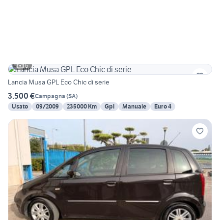
6
Lancia Musa GPL Eco Chic di serie
3.500 €
Campagna
(
SA
)
Usato
09/2009
235000 Km
Gpl
Manuale
Euro 4