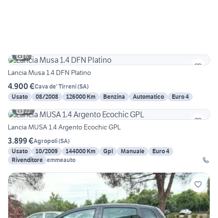
6
Lancia Musa 1.4 DFN Platino
4.900 €
Cava de' Tirreni
(
SA
)
Usato
08/2008
126000 Km
Benzina
Automatico
Euro 4
22
Lancia MUSA 1.4 Argento Ecochic GPL
3.899 €
Agropoli
(
SA
)
Usato
10/2009
144000 Km
Gpl
Manuale
Euro 4
Rivenditore
emmeauto