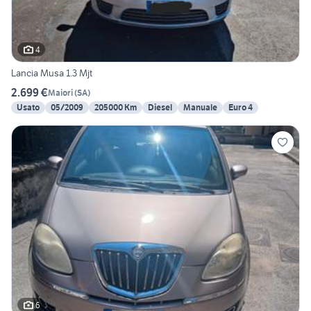
4
Lancia Musa 1.3 Mjt
2.699 €
Maiori
(
SA
)
Usato
05/2009
205000 Km
Diesel
Manuale
Euro 4
6