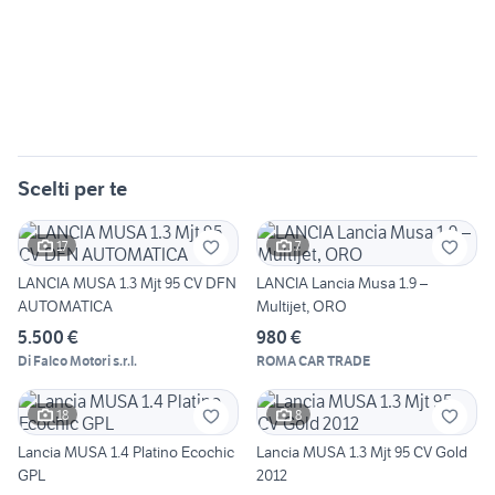
Scelti per te
17
7
LANCIA MUSA 1.3 Mjt 95 CV DFN
LANCIA Lancia Musa 1.9 –
AUTOMATICA
Multijet, ORO
5.500 €
980 €
Di Falco Motori s.r.l.
ROMA CAR TRADE
18
8
Lancia MUSA 1.4 Platino Ecochic
Lancia MUSA 1.3 Mjt 95 CV Gold
GPL
2012