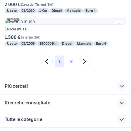
2.000 €
Cava de' Tirreni
(
SA
)
Usato
01/2010
1 Km
Diesel
Manuale
Euro 4
6
Lancia musa
1.500 €
Salerno
(
SA
)
Usato
02/2005
180000 Km
Diesel
Manuale
Euro 4
1
2
Più cercati
Correlati
Richerche simili
Suggerimenti
Ricerche consigliate
auto lancia musa
paraurti anteriore
lancia musa 1.4 16v
Calabria
lancia musa
accessori auto
auto solo passaggio Campania
golf 8 usata
Tutte le categorie
lancia musa auto
pulsantiera lancia
auto cabrio
renault megane 2012
citroen c1 Genova provincia
Torino
musa
bmw 318d
fiat dino ferrari auto
cerchi in lega fiat panda 15 pollici