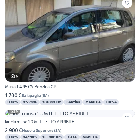
6
Musa 1.4 95 CV Benzina GPL
1.700 €
Battipaglia
(
SA
)
Usato
02/2006
301000 Km
Benzina
Manuale
Euro 4
6
lancia musa 1.3 MJT TETTO APRIBILE
3.900 €
Nocera Superiore
(
SA
)
Usato
04/2009
155000 Km
Diesel
Manuale