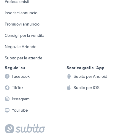
Professionisti
Arredamento e
Console e
Accessori per
Casalinghi
Inserisci annuncio
Videogiochi
animali
Elettrodomestici
Promuovi annuncio
Audio/Video
Musica e Film
Giardino e Fai da te
Consigli per la vendita
Fotografia
Libri e Riviste
Abbigliamento e
Negozi e Aziende
Telefonia
Strumenti Musicali
Accessori
Subito per le aziende
Sports
Tutto per i bambini
Seguici su
Scarica gratis l'App
Biciclette
Facebook
Subito per Android
Collezionismo
TikTok
Subito per iOS
Instagram
YouTube