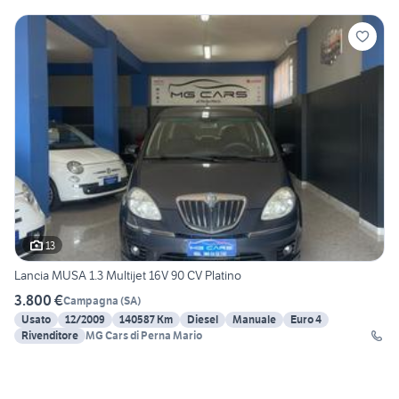
13
Lancia MUSA 1.3 Multijet 16V 90 CV Platino
3.800 €
Campagna
(
SA
)
Usato
12/2009
140587 Km
Diesel
Manuale
Euro 4
Rivenditore
MG Cars di Perna Mario