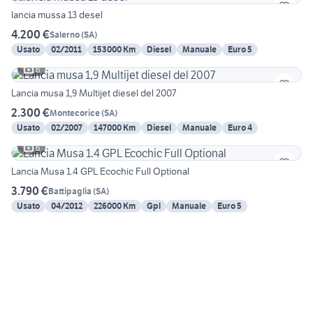
lancia mussa 13 desel
4.200 €
Salerno
(
SA
)
Usato
02/2011
153000 Km
Diesel
Manuale
Euro 5
6
Lancia musa 1,9 Multijet diesel del 2007
2.300 €
Montecorice
(
SA
)
Usato
02/2007
147000 Km
Diesel
Manuale
Euro 4
6
Lancia Musa 1.4 GPL Ecochic Full Optional
3.790 €
Battipaglia
(
SA
)
Usato
04/2012
226000 Km
Gpl
Manuale
Euro 5