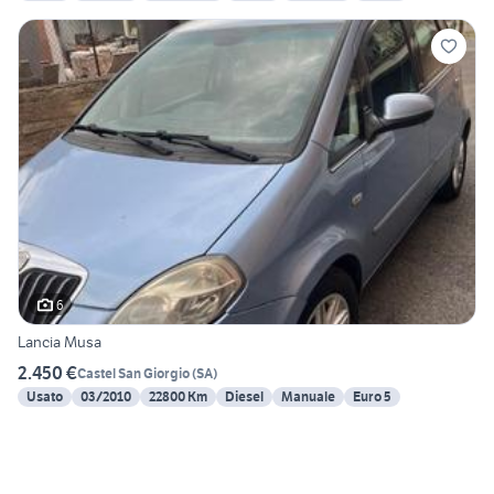
6
Lancia Musa
2.450 €
Castel San Giorgio
(
SA
)
Usato
03/2010
22800 Km
Diesel
Manuale
Euro 5