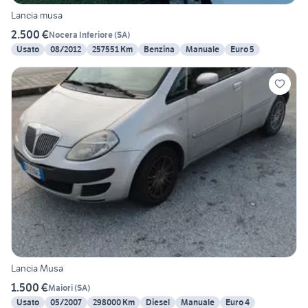
Lancia musa
2.500 €
Nocera Inferiore
(
SA
)
Usato
08/2012
257551 Km
Benzina
Manuale
Euro 5
Lancia Musa
1.500 €
Maiori
(
SA
)
Usato
05/2007
298000 Km
Diesel
Manuale
Euro 4