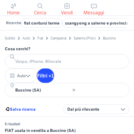
Home
Cerca
Vendi
Messaggi
fiat contursi terme
ssangyong a salerno e provincia
Ricerche
Subito
Auto
Fiat
Campania
Salerno (Prov)
Buccino
Cosa cerchi?
Filtri +1
Auto
Salva ricerca
Dal più rilevante
5 risultati
FIAT usata in vendita a Buccino (SA)