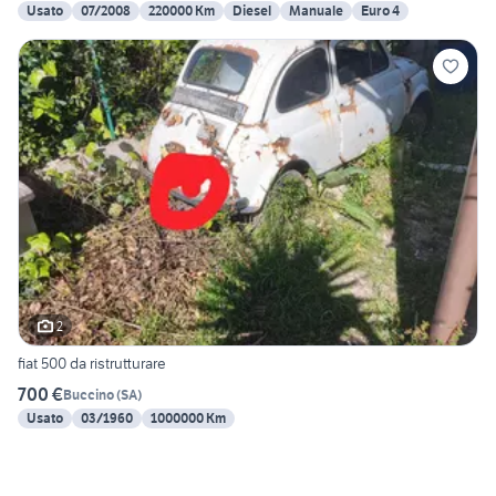
Usato
07/2008
220000 Km
Diesel
Manuale
Euro 4
2
fiat 500 da ristrutturare
700 €
Buccino
(
SA
)
Usato
03/1960
1000000 Km