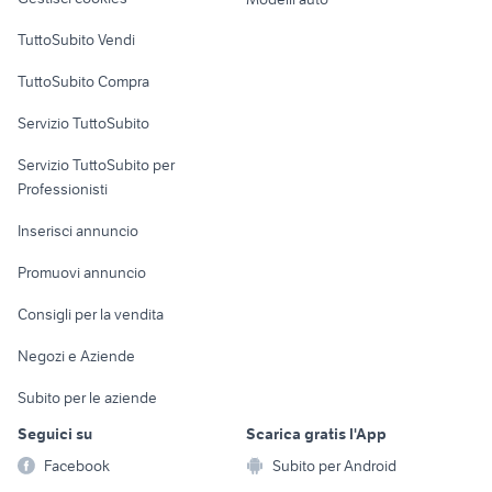
Case vacanza
TuttoSubito Vendi
Uffici e Locali
TuttoSubito Compra
commerciali
Servizio TuttoSubito
elettronica
per la casa e la
sports e hobby
Servizio TuttoSubito per
persona
Informatica
Animali
Professionisti
Arredamento e
Console e
Accessori per
Casalinghi
Inserisci annuncio
Videogiochi
animali
Elettrodomestici
Promuovi annuncio
Audio/Video
Musica e Film
Giardino e Fai da te
Consigli per la vendita
Fotografia
Libri e Riviste
Abbigliamento e
Negozi e Aziende
Telefonia
Strumenti Musicali
Accessori
Subito per le aziende
Sports
Tutto per i bambini
Seguici su
Scarica gratis l'App
Biciclette
Facebook
Subito per Android
Collezionismo