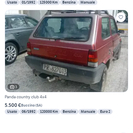
Usato
01/1992
125000 Km
Benzina
Manuale
3
Panda country club 4x4
5.500 €
Buccino
(
SA
)
Usato
06/1992
120000 Km
Benzina
Manuale
Euro 2