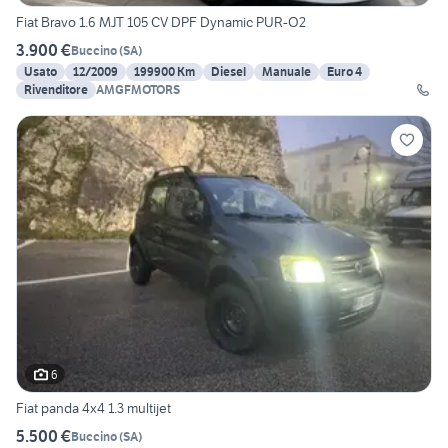
Fiat Bravo 1.6 MJT 105 CV DPF Dynamic PUR-O2
3.900 €
Buccino
(
SA
)
Usato
12/2009
199900 Km
Diesel
Manuale
Euro 4
Rivenditore
AMGFMOTORS
6
Fiat panda 4x4 1.3 multijet
5.500 €
Buccino
(
SA
)