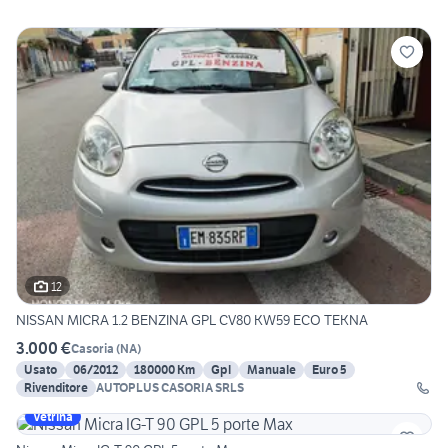
12
NISSAN MICRA 1.2 BENZINA GPL CV80 KW59 ECO TEKNA
3.000 €
Casoria
(
NA
)
Usato
06/2012
180000 Km
Gpl
Manuale
Euro 5
Rivenditore
AUTOPLUS CASORIA SRLS
Vetrina