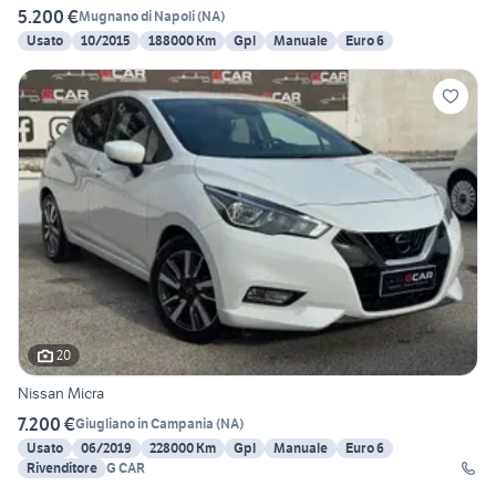
5.200 €
Mugnano di Napoli
(
NA
)
Usato
10/2015
188000 Km
Gpl
Manuale
Euro 6
20
Nissan Micra
7.200 €
Giugliano in Campania
(
NA
)
Usato
06/2019
228000 Km
Gpl
Manuale
Euro 6
Rivenditore
G CAR