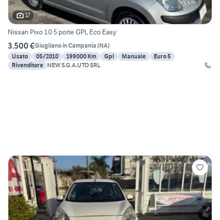
17
Nissan Pixo 1.0 5 porte GPL Eco Easy
3.500 €
Giugliano in Campania
(
NA
)
Usato
05/2010
199000 Km
Gpl
Manuale
Euro 5
Rivenditore
NEW S.G.A.UTO SRL