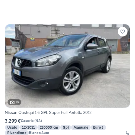
18
Nissan Qashqai 1.6 GPL Super Full Perfetta 2012
3.299 €
Casoria
(
NA
)
Usato
12/2011
220000 Km
Gpl
Manuale
Euro 5
Rivenditore
Bianco Auto