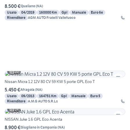
8.500 €
Qualiano
(
NA
)
Usato
04/2019
160000 Km
Gpl
Manuale
Euro 6e
Rivenditore
AGM AUTO Fratelli Vallefuoco
20
Nissan Micra 1.2 12V 80 CV 59 KW 5 porte GPL Eco T
5.450 €
Afragola
(
NA
)
Usato
09/2013
164751 Km
Gpl
Manuale
Euro 5
Rivenditore
A.M.G AUTO S.R.Ls
24
NISSAN Juke 1.6 GPL Eco Acenta
8.900 €
Giugliano in Campania
(
NA
)