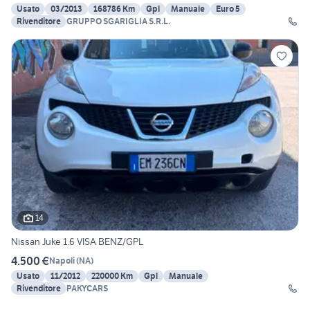
Usato
03/2013
168786 Km
Gpl
Manuale
Euro 5
Rivenditore
GRUPPO SGARIGLIA S.R.L.
14
Nissan Juke 1.6 VISA BENZ/GPL
4.500 €
Napoli
(
NA
)
Usato
11/2012
220000 Km
Gpl
Manuale
Rivenditore
PAKYCARS