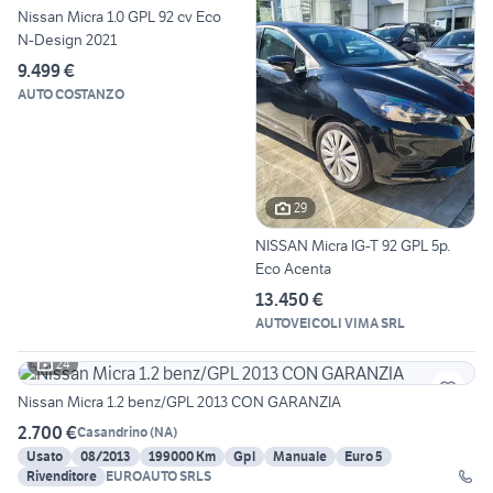
Nissan Micra 1.0 GPL 92 cv Eco
N-Design 2021
9.499 €
AUTO COSTANZO
29
NISSAN Micra IG-T 92 GPL 5p.
Eco Acenta
13.450 €
AUTOVEICOLI VIMA SRL
24
Nissan Micra 1.2 benz/GPL 2013 CON GARANZIA
2.700 €
Casandrino
(
NA
)
Usato
08/2013
199000 Km
Gpl
Manuale
Euro 5
Rivenditore
EUROAUTO SRLS