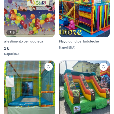
6
6
allestimento per ludoteca
Playground per ludoteche
Napoli
(
NA
)
1 €
Napoli
(
NA
)