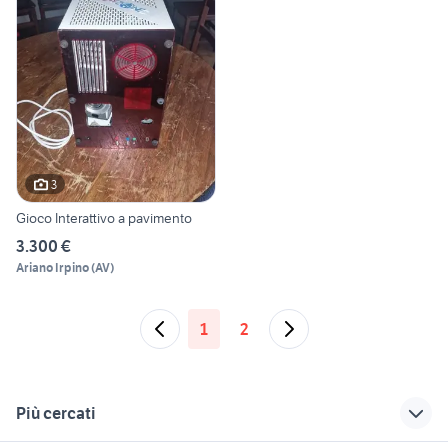
3
Gioco Interattivo a pavimento
3.300 €
Ariano Irpino
(
AV
)
1
2
Più cercati