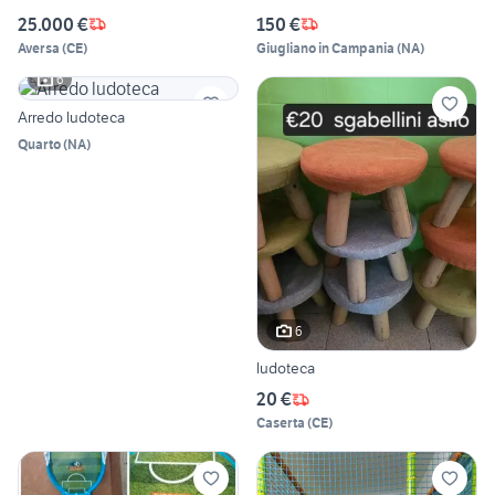
25.000 €
150 €
Aversa
(
CE
)
Giugliano in Campania
(
NA
)
6
Arredo ludoteca
Quarto
(
NA
)
6
ludoteca
20 €
Caserta
(
CE
)