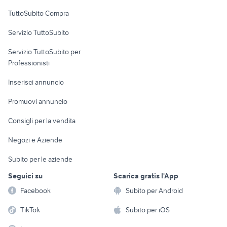
Uffici e Locali
TuttoSubito Compra
commerciali
Servizio TuttoSubito
elettronica
per la casa e la
sports e hobby
Servizio TuttoSubito per
persona
Informatica
Animali
Professionisti
Arredamento e
Console e
Accessori per
Casalinghi
Inserisci annuncio
Videogiochi
animali
Elettrodomestici
Promuovi annuncio
Audio/Video
Musica e Film
Giardino e Fai da te
Consigli per la vendita
Fotografia
Libri e Riviste
Abbigliamento e
Negozi e Aziende
Telefonia
Strumenti Musicali
Accessori
Subito per le aziende
Sports
Tutto per i bambini
Seguici su
Scarica gratis l'App
Biciclette
Facebook
Subito per Android
Collezionismo
TikTok
Subito per iOS