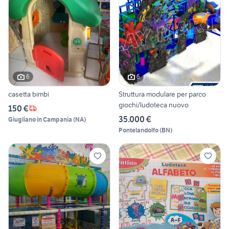
6
6
casetta bimbi
Struttura modulare per parco
giochi/ludoteca nuovo
150 €
35.000 €
Giugliano in Campania
(
NA
)
Pontelandolfo
(
BN
)