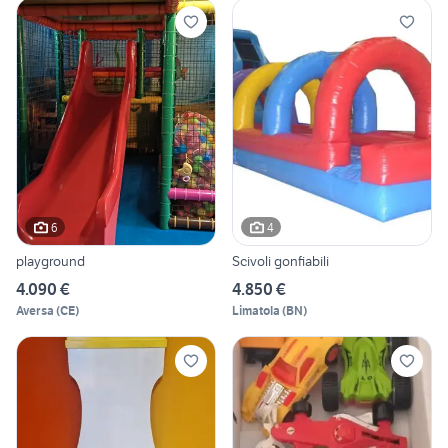
6
4
playground
Scivoli gonfiabili
4.090 €
4.850 €
Aversa
(
CE
)
Limatola
(
BN
)