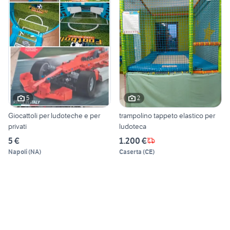
5
2
Giocattoli per ludoteche e per
trampolino tappeto elastico per
privati
ludoteca
5 €
1.200 €
Napoli
(
NA
)
Caserta
(
CE
)