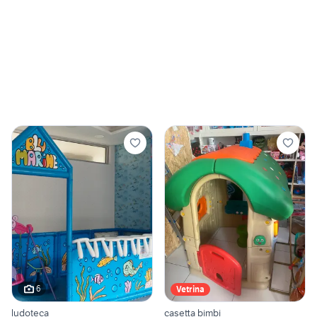
6
Vetrina
ludoteca
casetta bimbi