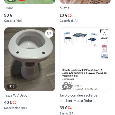
Trono
puzzle
90 €
10 €
Casoria
(
NA
)
Casoria
(
NA
)
3
6
Tazza WC Baby
Tavolo con due sedie per
bambini. Marca Roba
40 €
69 €
Marcianise
(
CE
)
Sarno
(
SA
)