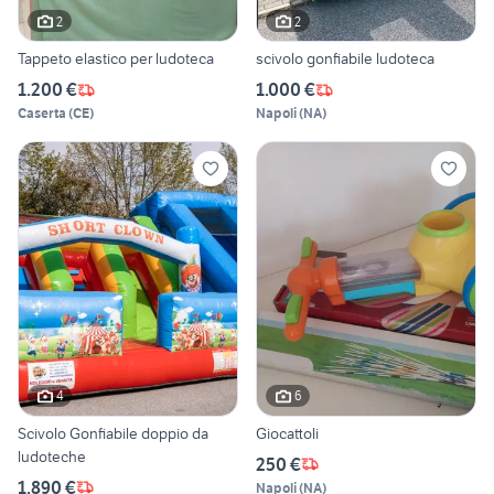
2
2
Tappeto elastico per ludoteca
scivolo gonfiabile ludoteca
1.200 €
1.000 €
Caserta
(
CE
)
Napoli
(
NA
)
4
6
Scivolo Gonfiabile doppio da
Giocattoli
ludoteche
250 €
1.890 €
Napoli
(
NA
)