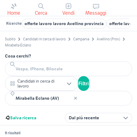
Home
Cerca
Vendi
Messaggi
offerte lavoro lavoro Avellino provincia
offerte lavor
Ricerche
Subito
Candidati in cerca di lavoro
Campania
Avellino (Prov)
Mirabella Eclano
Cosa cerchi?
Candidati in cerca di
Filtri
lavoro
Salva ricerca
Dal più recente
9 risultati