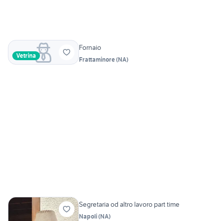
Fornaio
Vetrina
Frattaminore
(
NA
)
Segretaria od altro lavoro part time
Napoli
(
NA
)