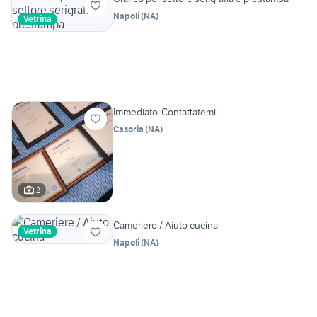
Napoli
(
NA
)
Vetrina
Immediato. Contattatemi
Casoria
(
NA
)
2
Cameriere / Aiuto cucina
Vetrina
Napoli
(
NA
)