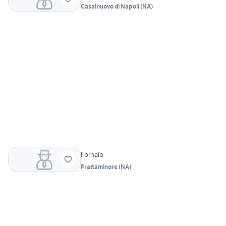
Casalnuovo di Napoli
(
NA
)
Fornaio
Frattaminore
(
NA
)