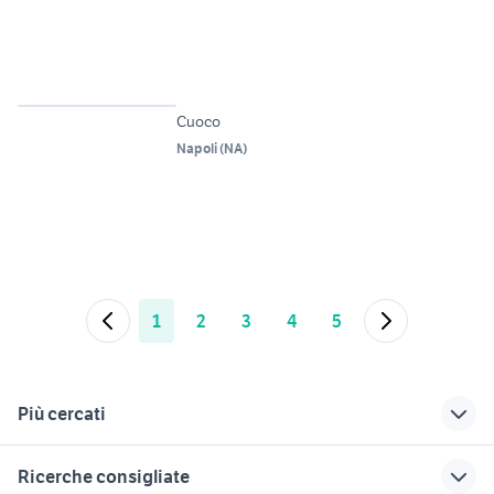
2
Cuoco
Napoli
(
NA
)
1
2
3
4
5
Più cercati
Correlati
Richerche simili
Suggerimenti
Ricerche consigliate
offerte lavoro auto
offerte lavoro
offerte lavoro