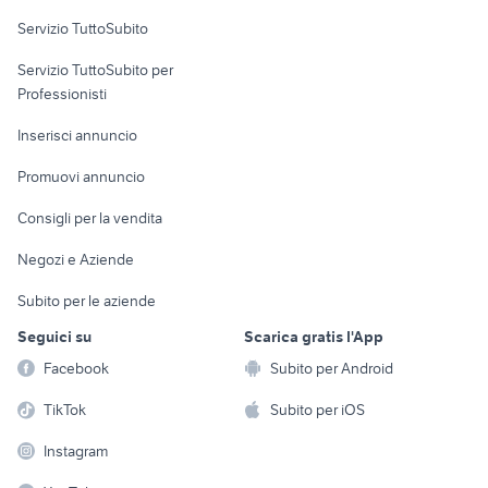
Servizio TuttoSubito
elettronica
per la casa e la
sports e hobby
Servizio TuttoSubito per
persona
Informatica
Animali
Professionisti
Arredamento e
Console e
Accessori per
Casalinghi
Inserisci annuncio
Videogiochi
animali
Elettrodomestici
Promuovi annuncio
Audio/Video
Musica e Film
Giardino e Fai da te
Consigli per la vendita
Fotografia
Libri e Riviste
Abbigliamento e
Negozi e Aziende
Telefonia
Strumenti Musicali
Accessori
Subito per le aziende
Sports
Tutto per i bambini
Seguici su
Scarica gratis l'App
Biciclette
Facebook
Subito per Android
Collezionismo
TikTok
Subito per iOS
Instagram