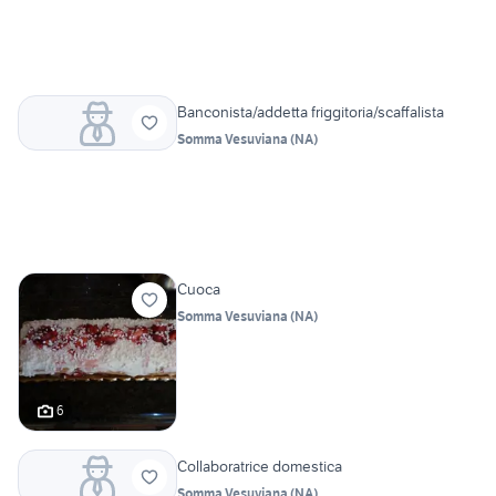
Banconista/addetta friggitoria/scaffalista
Somma Vesuviana
(
NA
)
Cuoca
Somma Vesuviana
(
NA
)
6
Collaboratrice domestica
Somma Vesuviana
(
NA
)