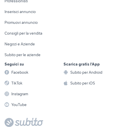
Professionisti
Arredamento e
Console e
Accessori per
Casalinghi
Inserisci annuncio
Videogiochi
animali
Elettrodomestici
Promuovi annuncio
Audio/Video
Musica e Film
Giardino e Fai da te
Consigli per la vendita
Fotografia
Libri e Riviste
Abbigliamento e
Negozi e Aziende
Telefonia
Strumenti Musicali
Accessori
Subito per le aziende
Sports
Tutto per i bambini
Seguici su
Scarica gratis l'App
Biciclette
Facebook
Subito per Android
Collezionismo
TikTok
Subito per iOS
Instagram
YouTube